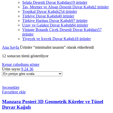
Şelala Desenli Duvar Kağıtları
19 ürünler
Taş, Mermer ve Ahşap Desenli Duvar Kağıdı
2 ürünler
Tropikal Duvar Kağıdı
254 ürünler
Türkiye Duvar Kağıdı
40 ürünler
Türkiye Haritası Duvar Kağıdı
97 ürünler
Uzay ve Galaksi Duvar Kağıdı
84 ürünler
Vintage Botanik Çiçek Desenli Duvar Kağıtları
57
ürünler
Yiyecek ve İçecek Duvar Kağıdı
18 ürünler
Ana Sayfa
Ürünler “minimalist tasarım” olarak etiketlendi
12 sonucun tümü gösteriliyor
Kenar çubuğunu göster
Ürün sayısı
9
24
36
Seçenekler
Favorilere ekle
Manzara Posteri 3D Geometrik Küreler ve Tünel
Duvar Kağıdı