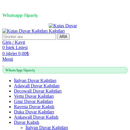
3D duvar kağıdı, Adawall, Decowall, Vertu, Gmz, Pvc mermer
panel, lambiri ve tavan çözümleri
Whatsapp Sipariş
2500 TL üzeri alışverişlerde vade farksız 3 taksit fırsatı!
ARA
Giriş / Kayıt
0
İstek Listesi
0
öğeler
0,00
₺
Menü
WhatsApp Sipariş
İtalyan Duvar Kağıtları
Adawall Duvar Kağıtları
Decowall Duvar Kağıtları
Vertu Duvar Kağıtları
Gmz Duvar Kağıtları
Ravena Duvar Kağıdı
Duka Duvar Kağıtları
Ankawall Duvar Kağıdı
Duvar Kağıdı
İtalyan Duvar Kağıtları