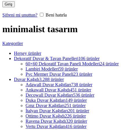
Giriş
Şifreni mi unuttun?
Beni hatırla
minimalist tasarım
Kategoriler
Herşey
ürünler
Dekoratif Duvar & Tavan Panelleri
106 ürünler
60×60 Dekoratif Tavan Paneli Modelleri
24 ürünler
Lambiri Modelleri
59 ürünler
Pvc Mermer Duvar Paneli
23 ürünler
Duvar Kağıdı
3.288 ürünler
Adawall Duvar Kağıtları
738 ürünler
Ankawall Duvar Kağıdı
451 ürünler
Decowall Duvar Kağıtları
536 ürünler
Duka Duvar Kağıtları
149 ürünler
Gmz Duvar Kağıtları
251 ürünler
İtalyan Duvar Kağıtları
201 ürünler
Ottimo Duvar Kağıdı
226 ürünler
Ravena Duvar Kağıdı
320 ürünler
Vertu Duvar Kağıtları
416 ürünler