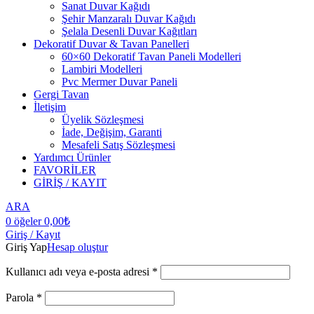
Sanat Duvar Kağıdı
Şehir Manzaralı Duvar Kağıdı
Şelala Desenli Duvar Kağıtları
Dekoratif Duvar & Tavan Panelleri
60×60 Dekoratif Tavan Paneli Modelleri
Lambiri Modelleri
Pvc Mermer Duvar Paneli
Gergi Tavan
İletişim
Üyelik Sözleşmesi
İade, Değişim, Garanti
Mesafeli Satış Sözleşmesi
Yardımcı Ürünler
FAVORİLER
GİRİŞ / KAYIT
ARA
0
öğeler
0,00
₺
Giriş / Kayıt
Giriş Yap
Hesap oluştur
Kullanıcı adı veya e-posta adresi
*
Parola
*