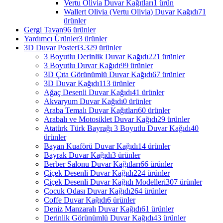
Vertu Olivia Duvar Kağıtları
1 ürün
Wallert Olivia (Vertu Olivia) Duvar Kağıdı
71
ürünler
Gergi Tavan
96 ürünler
Yardımcı Ürünler
3 ürünler
3D Duvar Posteri
3.329 ürünler
3 Boyutlu Derinlik Duvar Kağıdı
221 ürünler
3 Boyutlu Duvar Kağıdı
99 ürünler
3D Çıta Görünümlü Duvar Kağıdı
67 ürünler
3D Duvar Kağıdı
113 ürünler
Ağaç Desenli Duvar Kağıdı
41 ürünler
Akvaryum Duvar Kağıdı
0 ürünler
Araba Temalı Duvar Kağıtları
60 ürünler
Arabalı ve Motosiklet Duvar Kağıdı
29 ürünler
Atatürk Türk Bayrağı 3 Boyutlu Duvar Kağıdı
40
ürünler
Bayan Kuaförü Duvar Kağıdı
14 ürünler
Bayrak Duvar Kağıdı
3 ürünler
Berber Salonu Duvar Kağıtları
66 ürünler
Çiçek Desenli Duvar Kağıdı
224 ürünler
Çiçek Desenli Duvar Kağıdı Modelleri
307 ürünler
Çocuk Odası Duvar Kağıdı
264 ürünler
Coffe Duvar Kağıdı
6 ürünler
Deniz Manzaralı Duvar Kağıdı
61 ürünler
Derinlik Görünümlü Duvar Kağıdı
43 ürünler