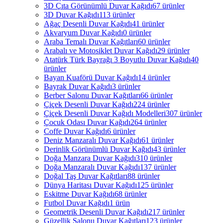
3D Çıta Görünümlü Duvar Kağıdı
67 ürünler
3D Duvar Kağıdı
113 ürünler
Ağaç Desenli Duvar Kağıdı
41 ürünler
Akvaryum Duvar Kağıdı
0 ürünler
Araba Temalı Duvar Kağıtları
60 ürünler
Arabalı ve Motosiklet Duvar Kağıdı
29 ürünler
Atatürk Türk Bayrağı 3 Boyutlu Duvar Kağıdı
40
ürünler
Bayan Kuaförü Duvar Kağıdı
14 ürünler
Bayrak Duvar Kağıdı
3 ürünler
Berber Salonu Duvar Kağıtları
66 ürünler
Çiçek Desenli Duvar Kağıdı
224 ürünler
Çiçek Desenli Duvar Kağıdı Modelleri
307 ürünler
Çocuk Odası Duvar Kağıdı
264 ürünler
Coffe Duvar Kağıdı
6 ürünler
Deniz Manzaralı Duvar Kağıdı
61 ürünler
Derinlik Görünümlü Duvar Kağıdı
43 ürünler
Doğa Manzara Duvar Kağıdı
310 ürünler
Doğa Manzaralı Duvar Kağıdı
137 ürünler
Doğal Taş Duvar Kağıtları
88 ürünler
Dünya Haritası Duvar Kağıdı
125 ürünler
Eskitme Duvar Kağıdı
68 ürünler
Futbol Duvar Kağıdı
1 ürün
Geometrik Desenli Duvar Kağıdı
217 ürünler
Güzellik Salonu Duvar Kağıtları
123 ürünler