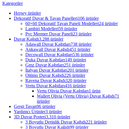
Kategoriler
Herşey
ürünler
Dekoratif Duvar & Tavan Panelleri
106 ürünler
60×60 Dekoratif Tavan Paneli Modelleri
24 ürünler
Lambiri Modelleri
59 ürünler
Pvc Mermer Duvar Paneli
23 ürünler
Duvar Kağıdı
3.288 ürünler
Adawall Duvar Kağıtları
738 ürünler
Ankawall Duvar Kağıdı
451 ürünler
Decowall Duvar Kağıtları
536 ürünler
Duka Duvar Kağıtları
149 ürünler
Gmz Duvar Kağıtları
251 ürünler
İtalyan Duvar Kağıtları
201 ürünler
Ottimo Duvar Kağıdı
226 ürünler
Ravena Duvar Kağıdı
320 ürünler
Vertu Duvar Kağıtları
416 ürünler
Vertu Olivia Duvar Kağıtları
1 ürün
Wallert Olivia (Vertu Olivia) Duvar Kağıdı
71
ürünler
Gergi Tavan
96 ürünler
Yardımcı Ürünler
3 ürünler
3D Duvar Posteri
3.310 ürünler
3 Boyutlu Derinlik Duvar Kağıdı
221 ürünler
3 Boyutlu Duvar Kağıdı
99 ürünler