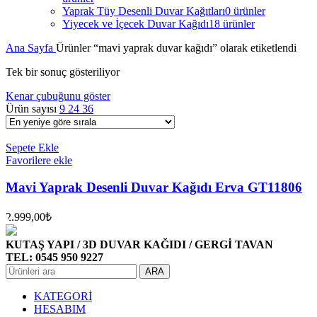
Yaprak Tüy Desenli Duvar Kağıtları
0 ürünler
Yiyecek ve İçecek Duvar Kağıdı
18 ürünler
Ana Sayfa
Ürünler “mavi yaprak duvar kağıdı” olarak etiketlendi
Tek bir sonuç gösteriliyor
Kenar çubuğunu göster
Ürün sayısı
9
24
36
Sepete Ekle
Favorilere ekle
Mavi Yaprak Desenli Duvar Kağıdı Erva GT11806
2.999,00
₺
KUTAŞ YAPI / 3D DUVAR KAĞIDI / GERGİ TAVAN
TEL: 0545 950 9227
ARA
KATEGORİ
HESABIM