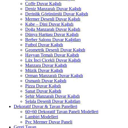
Coffe Duvar Kağıdı
Deniz Manzaralı Duvar Kağıdı
Derinlik Görünümlü Duvar Kağıdı
Mermer Desenli Duvar Kağıdı
Kabe – Dini Duvar Kağıdı
Doğa Manzaralı Duvar Kağıdı
Dünya Haritası Duvar Kağıdı
Berber Salonu Duvar Kağıtları
Futbol Duvar Kağıdı
Geometrik Desenli Duvar Kağıdı
Hayvan Temalı Duvar Kağıdı
Lüx İnci Çicekli Duvar Kağıdı
Manzara Duvar Kağıdı
Müzik Duvar Kağıdı
Orman Manzaralı Duvar Kağıdı
Osmanlı Duvar Kağıdı
Pizza Duvar Kağıdı
Sanat Duvar Kağıdı
Şehir Manzaralı Duvar Kağıdı
Şelala Desenli Duvar Kağıtları
Dekoratif Duvar & Tavan Panelleri
60×60 Dekoratif Tavan Paneli Modelleri
Lambiri Modelleri
Pvc Mermer Duvar Paneli
Gergi Tavan