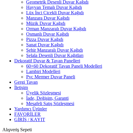
Geometrik Desenli Duvar Kağıdı
Hayvan Temalı Duvar Kağıdı
Lüx İnci Çicekli Duvar Kağıdı
Manzara Duvar Kağıdı
Müzik Duvar Kağıdı
Orman Manzaralı Duvar Kağıdı
Osmanlı Duvar Kağıdı
Pizza Duvar Kağıdı
Sanat Duvar Kağıdı
Şehir Manzaralı Duvar Kağıdı
Şelala Desenli Duvar Kağıtları
Dekoratif Duvar & Tavan Panelleri
60×60 Dekoratif Tavan Paneli Modelleri
Lambiri Modelleri
Pvc Mermer Duvar Paneli
Gergi Tavan
İletişim
Üyelik Sözleşmesi
İade, Değişim, Garanti
Mesafeli Satış Sözleşmesi
Yardımcı Ürünler
FAVORİLER
GİRİŞ / KAYIT
Alışveriş Sepeti