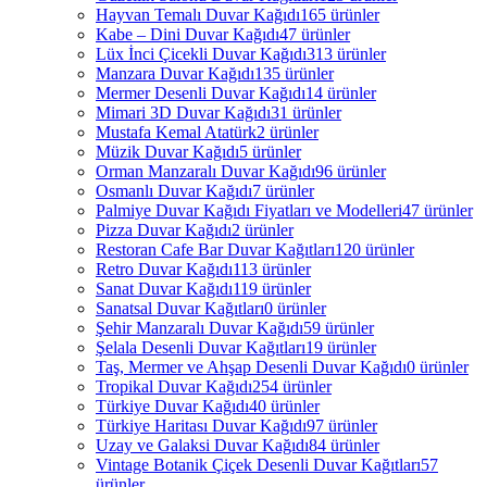
Hayvan Temalı Duvar Kağıdı
165 ürünler
Kabe – Dini Duvar Kağıdı
47 ürünler
Lüx İnci Çicekli Duvar Kağıdı
313 ürünler
Manzara Duvar Kağıdı
135 ürünler
Mermer Desenli Duvar Kağıdı
14 ürünler
Mimari 3D Duvar Kağıdı
31 ürünler
Mustafa Kemal Atatürk
2 ürünler
Müzik Duvar Kağıdı
5 ürünler
Orman Manzaralı Duvar Kağıdı
96 ürünler
Osmanlı Duvar Kağıdı
7 ürünler
Palmiye Duvar Kağıdı Fiyatları ve Modelleri
47 ürünler
Pizza Duvar Kağıdı
2 ürünler
Restoran Cafe Bar Duvar Kağıtları
120 ürünler
Retro Duvar Kağıdı
113 ürünler
Sanat Duvar Kağıdı
119 ürünler
Sanatsal Duvar Kağıtları
0 ürünler
Şehir Manzaralı Duvar Kağıdı
59 ürünler
Şelala Desenli Duvar Kağıtları
19 ürünler
Taş, Mermer ve Ahşap Desenli Duvar Kağıdı
0 ürünler
Tropikal Duvar Kağıdı
254 ürünler
Türkiye Duvar Kağıdı
40 ürünler
Türkiye Haritası Duvar Kağıdı
97 ürünler
Uzay ve Galaksi Duvar Kağıdı
84 ürünler
Vintage Botanik Çiçek Desenli Duvar Kağıtları
57
ürünler