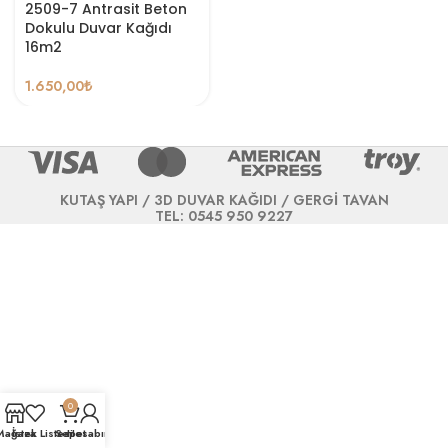
2509-7 Antrasit Beton
Dokulu Duvar Kağıdı
16m2
1.650,00
₺
KUTAŞ YAPI / 3D DUVAR KAĞIDI / GERGİ TAVAN
TEL: 0545 950 9227
0
Mağaza
İstek Listesi
Sepet
Hesabım