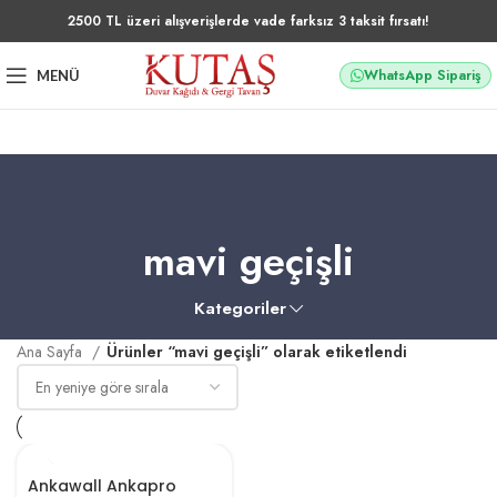
2500 TL üzeri alışverişlerde vade farksız 3 taksit fırsatı!
WhatsApp Sipariş
MENÜ
mavi geçişli
Kategoriler
Ana Sayfa
Ürünler “mavi geçişli” olarak etiketlendi
Ankawall Ankapro