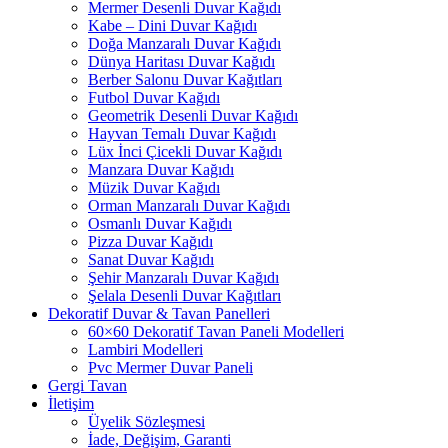
Mermer Desenli Duvar Kağıdı
Kabe – Dini Duvar Kağıdı
Doğa Manzaralı Duvar Kağıdı
Dünya Haritası Duvar Kağıdı
Berber Salonu Duvar Kağıtları
Futbol Duvar Kağıdı
Geometrik Desenli Duvar Kağıdı
Hayvan Temalı Duvar Kağıdı
Lüx İnci Çicekli Duvar Kağıdı
Manzara Duvar Kağıdı
Müzik Duvar Kağıdı
Orman Manzaralı Duvar Kağıdı
Osmanlı Duvar Kağıdı
Pizza Duvar Kağıdı
Sanat Duvar Kağıdı
Şehir Manzaralı Duvar Kağıdı
Şelala Desenli Duvar Kağıtları
Dekoratif Duvar & Tavan Panelleri
60×60 Dekoratif Tavan Paneli Modelleri
Lambiri Modelleri
Pvc Mermer Duvar Paneli
Gergi Tavan
İletişim
Üyelik Sözleşmesi
İade, Değişim, Garanti