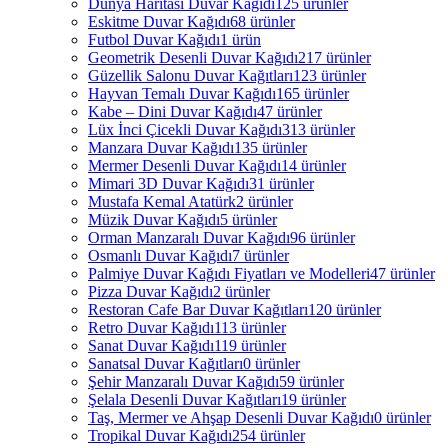
Dünya Haritası Duvar Kağıdı
125 ürünler
Eskitme Duvar Kağıdı
68 ürünler
Futbol Duvar Kağıdı
1 ürün
Geometrik Desenli Duvar Kağıdı
217 ürünler
Güzellik Salonu Duvar Kağıtları
123 ürünler
Hayvan Temalı Duvar Kağıdı
165 ürünler
Kabe – Dini Duvar Kağıdı
47 ürünler
Lüx İnci Çicekli Duvar Kağıdı
313 ürünler
Manzara Duvar Kağıdı
135 ürünler
Mermer Desenli Duvar Kağıdı
14 ürünler
Mimari 3D Duvar Kağıdı
31 ürünler
Mustafa Kemal Atatürk
2 ürünler
Müzik Duvar Kağıdı
5 ürünler
Orman Manzaralı Duvar Kağıdı
96 ürünler
Osmanlı Duvar Kağıdı
7 ürünler
Palmiye Duvar Kağıdı Fiyatları ve Modelleri
47 ürünler
Pizza Duvar Kağıdı
2 ürünler
Restoran Cafe Bar Duvar Kağıtları
120 ürünler
Retro Duvar Kağıdı
113 ürünler
Sanat Duvar Kağıdı
119 ürünler
Sanatsal Duvar Kağıtları
0 ürünler
Şehir Manzaralı Duvar Kağıdı
59 ürünler
Şelala Desenli Duvar Kağıtları
19 ürünler
Taş, Mermer ve Ahşap Desenli Duvar Kağıdı
0 ürünler
Tropikal Duvar Kağıdı
254 ürünler