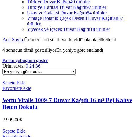
Türkiye Duvar Kağıdı
40 ürünler
Türkiye Haritası Duvar Kağıdı
97 ürünler
Uzay ve Galaksi Duvar Kağıdı
84 ürünler
Vintage Botanik Çiçek Desenli Duvar Kağıtları
57
ürünler
Yiyecek ve İçecek Duvar Kağıdı
18 ürünler
Ana Sayfa
Ürünler “loft stil duvar kagidi” olarak etiketlendi
4 sonucun tümü gösteriliyor
En yeniye göre sıralandı
Kenar çubuğunu göster
Ürün sayısı
9
24
36
Sepete Ekle
Favorilere ekle
Vertu Vitalis 1009-7 Duvar Kağıdı 16 m² Bej Kahve
Beton Dokulu
2.999,00
₺
Sepete Ekle
Favorilere ekle