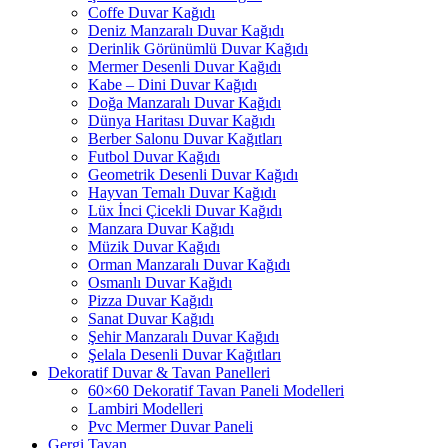
Coffe Duvar Kağıdı
Deniz Manzaralı Duvar Kağıdı
Derinlik Görünümlü Duvar Kağıdı
Mermer Desenli Duvar Kağıdı
Kabe – Dini Duvar Kağıdı
Doğa Manzaralı Duvar Kağıdı
Dünya Haritası Duvar Kağıdı
Berber Salonu Duvar Kağıtları
Futbol Duvar Kağıdı
Geometrik Desenli Duvar Kağıdı
Hayvan Temalı Duvar Kağıdı
Lüx İnci Çicekli Duvar Kağıdı
Manzara Duvar Kağıdı
Müzik Duvar Kağıdı
Orman Manzaralı Duvar Kağıdı
Osmanlı Duvar Kağıdı
Pizza Duvar Kağıdı
Sanat Duvar Kağıdı
Şehir Manzaralı Duvar Kağıdı
Şelala Desenli Duvar Kağıtları
Dekoratif Duvar & Tavan Panelleri
60×60 Dekoratif Tavan Paneli Modelleri
Lambiri Modelleri
Pvc Mermer Duvar Paneli
Gergi Tavan