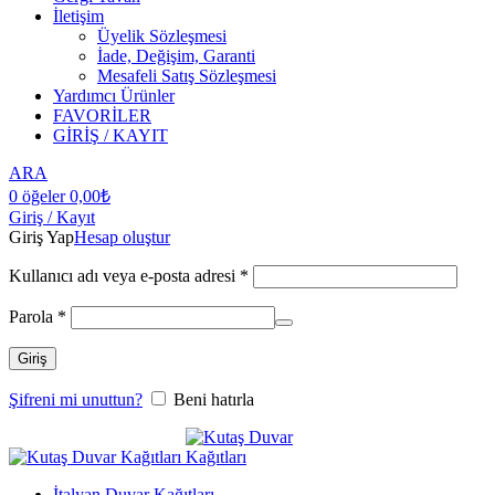
İletişim
Üyelik Sözleşmesi
İade, Değişim, Garanti
Mesafeli Satış Sözleşmesi
Yardımcı Ürünler
FAVORİLER
GİRİŞ / KAYIT
ARA
0
öğeler
0,00
₺
Giriş / Kayıt
Giriş Yap
Hesap oluştur
Kullanıcı adı veya e-posta adresi
*
Parola
*
Giriş
Şifreni mi unuttun?
Beni hatırla
İtalyan Duvar Kağıtları