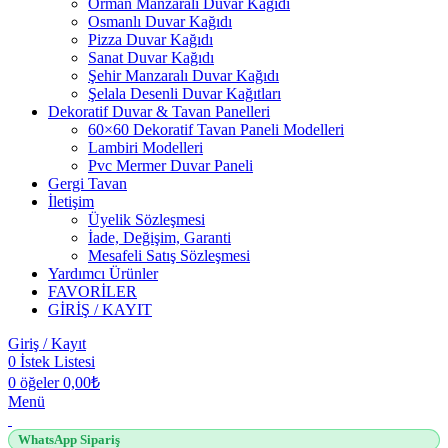
Orman Manzaralı Duvar Kağıdı
Osmanlı Duvar Kağıdı
Pizza Duvar Kağıdı
Sanat Duvar Kağıdı
Şehir Manzaralı Duvar Kağıdı
Şelala Desenli Duvar Kağıtları
Dekoratif Duvar & Tavan Panelleri
60×60 Dekoratif Tavan Paneli Modelleri
Lambiri Modelleri
Pvc Mermer Duvar Paneli
Gergi Tavan
İletişim
Üyelik Sözleşmesi
İade, Değişim, Garanti
Mesafeli Satış Sözleşmesi
Yardımcı Ürünler
FAVORİLER
GİRİŞ / KAYIT
Giriş / Kayıt
0
İstek Listesi
0
öğeler
0,00
₺
Menü
WhatsApp Sipariş