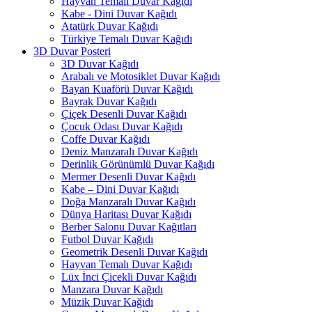
Hayvan Temalı Duvar Kağıdı
Kabe - Dini Duvar Kağıdı
Atatürk Duvar Kağıdı
Türkiye Temalı Duvar Kağıdı
3D Duvar Posteri
3D Duvar Kağıdı
Arabalı ve Motosiklet Duvar Kağıdı
Bayan Kuaförü Duvar Kağıdı
Bayrak Duvar Kağıdı
Çiçek Desenli Duvar Kağıdı
Çocuk Odası Duvar Kağıdı
Coffe Duvar Kağıdı
Deniz Manzaralı Duvar Kağıdı
Derinlik Görünümlü Duvar Kağıdı
Mermer Desenli Duvar Kağıdı
Kabe – Dini Duvar Kağıdı
Doğa Manzaralı Duvar Kağıdı
Dünya Haritası Duvar Kağıdı
Berber Salonu Duvar Kağıtları
Futbol Duvar Kağıdı
Geometrik Desenli Duvar Kağıdı
Hayvan Temalı Duvar Kağıdı
Lüx İnci Çicekli Duvar Kağıdı
Manzara Duvar Kağıdı
Müzik Duvar Kağıdı