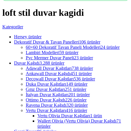
loft stil duvar kagidi
Kategoriler
Herşey
ürünler
Dekoratif Duvar & Tavan Panelleri
106 ürünler
60×60 Dekoratif Tavan Paneli Modelleri
24 ürünler
Lambiri Modelleri
59 ürünler
Pvc Mermer Duvar Paneli
23 ürünler
Duvar Kağıdı
3.288 ürünler
Adawall Duvar Kağıtları
738 ürünler
Ankawall Duvar Kağıdı
451 ürünler
Decowall Duvar Kağıtları
536 ürünler
Duka Duvar Kağıtları
149 ürünler
Gmz Duvar Kağıtları
251 ürünler
İtalyan Duvar Kağıtları
201 ürünler
Ottimo Duvar Kağıdı
226 ürünler
Ravena Duvar Kağıdı
320 ürünler
Vertu Duvar Kağıtları
416 ürünler
Vertu Olivia Duvar Kağıtları
1 ürün
Wallert Olivia (Vertu Olivia) Duvar Kağıdı
71
ürünler