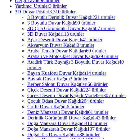
Gergi Tavan
96 ürünler
Yardımcı Ürünler
3 ürünler
3D Duvar Posteri
3.310 ürünler
3 Boyutlu Derinlik Duvar Kağıdı
221 ürünler
3 Boyutlu Duvar Kağıdı
99 ürünler
3D Çıta Görünümlü Duvar Kağıdı
67 ürünler
3D Duvar Kağıdı
113 ürünler
Ağaç Desenli Duvar Kağıdı
41 ürünler
Akvaryum Duvar Kağıdı
0 ürünler
Araba Temalı Duvar Kağıtları
60 ürünler
Arabalı ve Motosiklet Duvar Kağıdı
29 ürünler
Atatürk Türk Bayrağı 3 Boyutlu Duvar Kağıdı
40
ürünler
Bayan Kuaförü Duvar Kağıdı
14 ürünler
Bayrak Duvar Kağıdı
3 ürünler
Berber Salonu Duvar Kağıtları
66 ürünler
Çiçek Desenli Duvar Kağıdı
224 ürünler
Çiçek Desenli Duvar Kağıdı Modelleri
307 ürünler
Çocuk Odası Duvar Kağıdı
264 ürünler
Coffe Duvar Kağıdı
6 ürünler
Deniz Manzaralı Duvar Kağıdı
61 ürünler
Derinlik Görünümlü Duvar Kağıdı
43 ürünler
Doğa Manzara Duvar Kağıdı
310 ürünler
Doğa Manzaralı Duvar Kağıdı
137 ürünler
Doğal Taş Duvar Kağıtları
88 ürünler