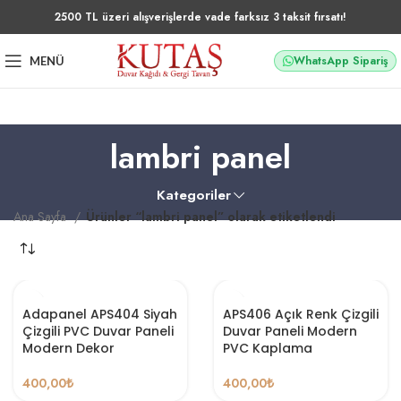
2500 TL üzeri alışverişlerde vade farksız 3 taksit fırsatı!
WhatsApp Sipariş
MENÜ
lambri panel
Kategoriler
Ana Sayfa
Ürünler “lambri panel” olarak etiketlendi
Adapanel APS404 Siyah
APS406 Açık Renk Çizgili
Çizgili PVC Duvar Paneli
Duvar Paneli Modern
Modern Dekor
PVC Kaplama
400,00
₺
400,00
₺