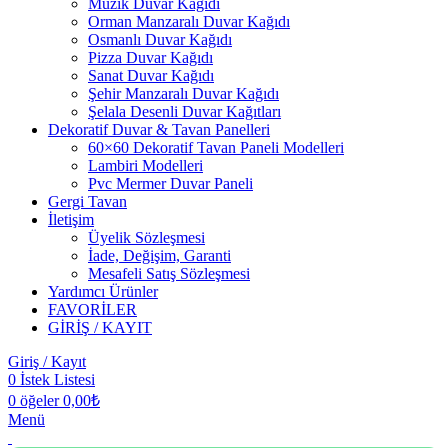
Müzik Duvar Kağıdı
Orman Manzaralı Duvar Kağıdı
Osmanlı Duvar Kağıdı
Pizza Duvar Kağıdı
Sanat Duvar Kağıdı
Şehir Manzaralı Duvar Kağıdı
Şelala Desenli Duvar Kağıtları
Dekoratif Duvar & Tavan Panelleri
60×60 Dekoratif Tavan Paneli Modelleri
Lambiri Modelleri
Pvc Mermer Duvar Paneli
Gergi Tavan
İletişim
Üyelik Sözleşmesi
İade, Değişim, Garanti
Mesafeli Satış Sözleşmesi
Yardımcı Ürünler
FAVORİLER
GİRİŞ / KAYIT
Giriş / Kayıt
0
İstek Listesi
0
öğeler
0,00
₺
Menü