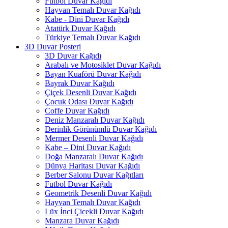
Futbol Duvar Kağıdı
Hayvan Temalı Duvar Kağıdı
Kabe - Dini Duvar Kağıdı
Atatürk Duvar Kağıdı
Türkiye Temalı Duvar Kağıdı
3D Duvar Posteri
3D Duvar Kağıdı
Arabalı ve Motosiklet Duvar Kağıdı
Bayan Kuaförü Duvar Kağıdı
Bayrak Duvar Kağıdı
Çiçek Desenli Duvar Kağıdı
Çocuk Odası Duvar Kağıdı
Coffe Duvar Kağıdı
Deniz Manzaralı Duvar Kağıdı
Derinlik Görünümlü Duvar Kağıdı
Mermer Desenli Duvar Kağıdı
Kabe – Dini Duvar Kağıdı
Doğa Manzaralı Duvar Kağıdı
Dünya Haritası Duvar Kağıdı
Berber Salonu Duvar Kağıtları
Futbol Duvar Kağıdı
Geometrik Desenli Duvar Kağıdı
Hayvan Temalı Duvar Kağıdı
Lüx İnci Çicekli Duvar Kağıdı
Manzara Duvar Kağıdı