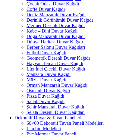
Çocuk Odası Duvar Kağıdı
Coffe Duvar Kağıdı
Deniz Manzaralı Duvar Kağıdı
Derinlik Görünümlü Duvar Kağıdı
Mermer Desenli Duvar Kağıdı
Kabe – Dini Duvar Kağıdı
Doğa Manzaralı Duvar Kağıdı
Dünya Haritası Duvar Kağıdı
Berber Salonu Duvar Kağıtları
Futbol Duvar Kağıdı
Geometrik Desenli Duvar Kağıdı
Hayvan Temalı Duvar Kağıdı
Lüx İnci Çicekli Duvar Kağıdı
Manzara Duvar Kağıdı
Müzik Duvar Kağıdı
Orman Manzaralı Duvar Kağıdı
Osmanlı Duvar Kağıdı
Pizza Duvar Kağıdı
Sanat Duvar Kağıdı
Şehir Manzaralı Duvar Kağıdı
Şelala Desenli Duvar Kağıtları
Dekoratif Duvar & Tavan Panelleri
60×60 Dekoratif Tavan Paneli Modelleri
Lambiri Modelleri
Pvc Mermer Duvar Paneli