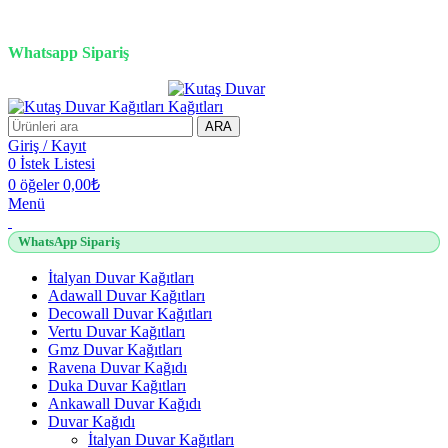
3D duvar kağıdı, Adawall, Decowall, Vertu, Gmz, Pvc mermer
panel, lambiri ve tavan çözümleri
Whatsapp Sipariş
2500 TL üzeri alışverişlerde vade farksız 3 taksit fırsatı!
ARA
Giriş / Kayıt
0
İstek Listesi
0
öğeler
0,00
₺
Menü
WhatsApp Sipariş
İtalyan Duvar Kağıtları
Adawall Duvar Kağıtları
Decowall Duvar Kağıtları
Vertu Duvar Kağıtları
Gmz Duvar Kağıtları
Ravena Duvar Kağıdı
Duka Duvar Kağıtları
Ankawall Duvar Kağıdı
Duvar Kağıdı
İtalyan Duvar Kağıtları