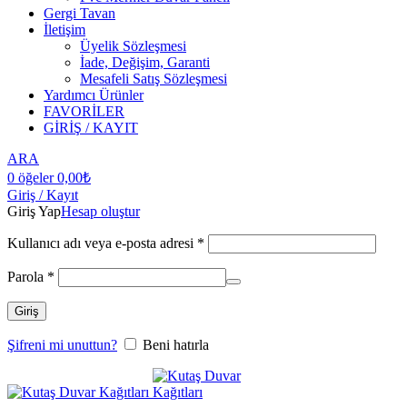
Gergi Tavan
İletişim
Üyelik Sözleşmesi
İade, Değişim, Garanti
Mesafeli Satış Sözleşmesi
Yardımcı Ürünler
FAVORİLER
GİRİŞ / KAYIT
ARA
0
öğeler
0,00
₺
Giriş / Kayıt
Giriş Yap
Hesap oluştur
Kullanıcı adı veya e-posta adresi
*
Parola
*
Giriş
Şifreni mi unuttun?
Beni hatırla