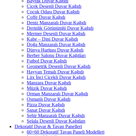
Bayrak Duvar Kağıdı
Çiçek Desenli Duvar Kağıdı
Çocuk Odası Duvar Kağıdı
Coffe Duvar Kağıdı
Deniz Manzaralı Duvar Kağıdı
Derinlik Görünümlü Duvar Kağıdı
Mermer Desenli Duvar Kağıdı
Kabe – Dini Duvar Kağıdı
Doğa Manzaralı Duvar Kağıdı
Dünya Haritası Duvar Kağıdı
Berber Salonu Duvar Kağıtları
Futbol Duvar Kağıdı
Geometrik Desenli Duvar Kağıdı
Hayvan Temalı Duvar Kağıdı
Lüx İnci Çicekli Duvar Kağıdı
Manzara Duvar Kağıdı
Müzik Duvar Kağıdı
Orman Manzaralı Duvar Kağıdı
Osmanlı Duvar Kağıdı
Pizza Duvar Kağıdı
Sanat Duvar Kağıdı
Şehir Manzaralı Duvar Kağıdı
Şelala Desenli Duvar Kağıtları
Dekoratif Duvar & Tavan Panelleri
60×60 Dekoratif Tavan Paneli Modelleri