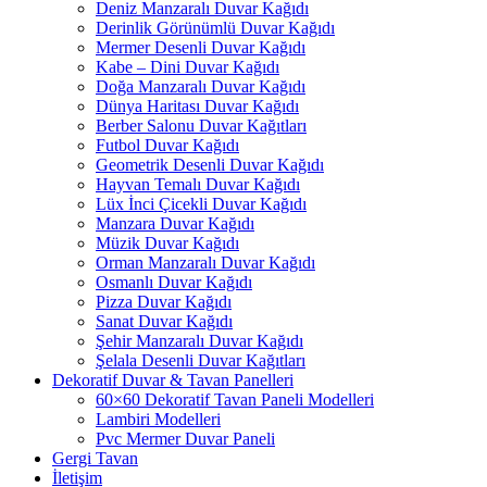
Deniz Manzaralı Duvar Kağıdı
Derinlik Görünümlü Duvar Kağıdı
Mermer Desenli Duvar Kağıdı
Kabe – Dini Duvar Kağıdı
Doğa Manzaralı Duvar Kağıdı
Dünya Haritası Duvar Kağıdı
Berber Salonu Duvar Kağıtları
Futbol Duvar Kağıdı
Geometrik Desenli Duvar Kağıdı
Hayvan Temalı Duvar Kağıdı
Lüx İnci Çicekli Duvar Kağıdı
Manzara Duvar Kağıdı
Müzik Duvar Kağıdı
Orman Manzaralı Duvar Kağıdı
Osmanlı Duvar Kağıdı
Pizza Duvar Kağıdı
Sanat Duvar Kağıdı
Şehir Manzaralı Duvar Kağıdı
Şelala Desenli Duvar Kağıtları
Dekoratif Duvar & Tavan Panelleri
60×60 Dekoratif Tavan Paneli Modelleri
Lambiri Modelleri
Pvc Mermer Duvar Paneli
Gergi Tavan
İletişim