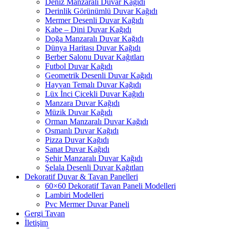
Deniz Manzaralı Duvar Kağıdı
Derinlik Görünümlü Duvar Kağıdı
Mermer Desenli Duvar Kağıdı
Kabe – Dini Duvar Kağıdı
Doğa Manzaralı Duvar Kağıdı
Dünya Haritası Duvar Kağıdı
Berber Salonu Duvar Kağıtları
Futbol Duvar Kağıdı
Geometrik Desenli Duvar Kağıdı
Hayvan Temalı Duvar Kağıdı
Lüx İnci Çicekli Duvar Kağıdı
Manzara Duvar Kağıdı
Müzik Duvar Kağıdı
Orman Manzaralı Duvar Kağıdı
Osmanlı Duvar Kağıdı
Pizza Duvar Kağıdı
Sanat Duvar Kağıdı
Şehir Manzaralı Duvar Kağıdı
Şelala Desenli Duvar Kağıtları
Dekoratif Duvar & Tavan Panelleri
60×60 Dekoratif Tavan Paneli Modelleri
Lambiri Modelleri
Pvc Mermer Duvar Paneli
Gergi Tavan
İletişim