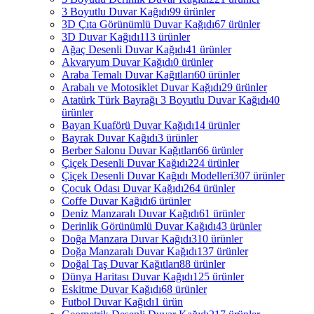
3 Boyutlu Duvar Kağıdı
99 ürünler
3D Çıta Görünümlü Duvar Kağıdı
67 ürünler
3D Duvar Kağıdı
113 ürünler
Ağaç Desenli Duvar Kağıdı
41 ürünler
Akvaryum Duvar Kağıdı
0 ürünler
Araba Temalı Duvar Kağıtları
60 ürünler
Arabalı ve Motosiklet Duvar Kağıdı
29 ürünler
Atatürk Türk Bayrağı 3 Boyutlu Duvar Kağıdı
40
ürünler
Bayan Kuaförü Duvar Kağıdı
14 ürünler
Bayrak Duvar Kağıdı
3 ürünler
Berber Salonu Duvar Kağıtları
66 ürünler
Çiçek Desenli Duvar Kağıdı
224 ürünler
Çiçek Desenli Duvar Kağıdı Modelleri
307 ürünler
Çocuk Odası Duvar Kağıdı
264 ürünler
Coffe Duvar Kağıdı
6 ürünler
Deniz Manzaralı Duvar Kağıdı
61 ürünler
Derinlik Görünümlü Duvar Kağıdı
43 ürünler
Doğa Manzara Duvar Kağıdı
310 ürünler
Doğa Manzaralı Duvar Kağıdı
137 ürünler
Doğal Taş Duvar Kağıtları
88 ürünler
Dünya Haritası Duvar Kağıdı
125 ürünler
Eskitme Duvar Kağıdı
68 ürünler
Futbol Duvar Kağıdı
1 ürün