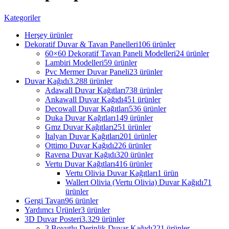
Kategoriler
Herşey
ürünler
Dekoratif Duvar & Tavan Panelleri
106 ürünler
60×60 Dekoratif Tavan Paneli Modelleri
24 ürünler
Lambiri Modelleri
59 ürünler
Pvc Mermer Duvar Paneli
23 ürünler
Duvar Kağıdı
3.288 ürünler
Adawall Duvar Kağıtları
738 ürünler
Ankawall Duvar Kağıdı
451 ürünler
Decowall Duvar Kağıtları
536 ürünler
Duka Duvar Kağıtları
149 ürünler
Gmz Duvar Kağıtları
251 ürünler
İtalyan Duvar Kağıtları
201 ürünler
Ottimo Duvar Kağıdı
226 ürünler
Ravena Duvar Kağıdı
320 ürünler
Vertu Duvar Kağıtları
416 ürünler
Vertu Olivia Duvar Kağıtları
1 ürün
Wallert Olivia (Vertu Olivia) Duvar Kağıdı
71
ürünler
Gergi Tavan
96 ürünler
Yardımcı Ürünler
3 ürünler
3D Duvar Posteri
3.329 ürünler
3 Boyutlu Derinlik Duvar Kağıdı
221 ürünler