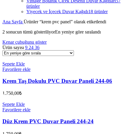
Vintage Botanik Çiçek Desenli Duvar Kağıtları
57
ürünler
Yiyecek ve İçecek Duvar Kağıdı
18 ürünler
Ana Sayfa
Ürünler “krem pvc panel” olarak etiketlendi
2 sonucun tümü gösteriliyor
En yeniye göre sıralandı
Kenar çubuğunu göster
Ürün sayısı
9
24
36
Sepete Ekle
Favorilere ekle
Krem Taş Dokulu PVC Duvar Paneli 244-06
1.750,00
₺
Sepete Ekle
Favorilere ekle
Düz Krem PVC Duvar Paneli 244-24
1.750,00
₺