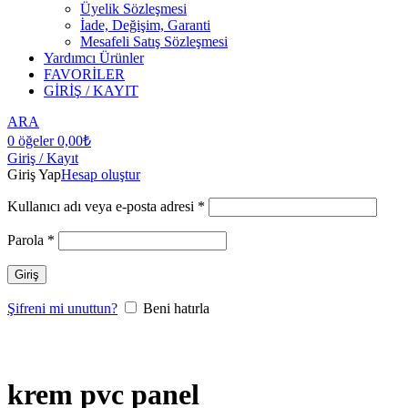
Üyelik Sözleşmesi
İade, Değişim, Garanti
Mesafeli Satış Sözleşmesi
Yardımcı Ürünler
FAVORİLER
GİRİŞ / KAYIT
ARA
0
öğeler
0,00
₺
Giriş / Kayıt
Giriş Yap
Hesap oluştur
Kullanıcı adı veya e-posta adresi
*
Parola
*
Giriş
Şifreni mi unuttun?
Beni hatırla
krem pvc panel