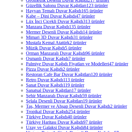
Geometrik Desenli Duvar Kağıdı
217 ürünler
Güzellik Salonu Duvar Kağıtları
123 ürünler
Hayvan Temalı Duvar Kağıdı
165 ürünler
Kabe – Dini Duvar Kağıdı
47 ürünler
Lüx İnci Çicekli Duvar Kağıdı
313 ürünler
Manzara Duvar Kağıdı
135 ürünler
Mermer Desenli Duvar Kağıdı
14 ürünler
Mimari 3D Duvar Kağıdı
31 ürünler
Mustafa Kemal Atatürk
2 ürünler
Müzik Duvar Kağıdı
5 ürünler
Orman Manzaralı Duvar Kağıdı
96 ürünler
Osmanlı Duvar Kağıdı
7 ürünler
Palmiye Duvar Kağıdı Fiyatları ve Modelleri
47 ürünler
Pizza Duvar Kağıdı
2 ürünler
Restoran Cafe Bar Duvar Kağıtları
120 ürünler
Retro Duvar Kağıdı
113 ürünler
Sanat Duvar Kağıdı
119 ürünler
Sanatsal Duvar Kağıtları
17 ürünler
Şehir Manzaralı Duvar Kağıdı
59 ürünler
Şelala Desenli Duvar Kağıtları
19 ürünler
Taş, Mermer ve Ahşap Desenli Duvar Kağıdı
2 ürünler
Tropikal Duvar Kağıdı
254 ürünler
Türkiye Duvar Kağıdı
40 ürünler
Türkiye Haritası Duvar Kağıdı
97 ürünler
Uzay ve Galaksi Duvar Kağıdı
84 ürünler