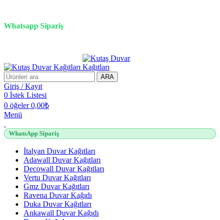
3D duvar kağıdı, Adawall, Decowall, Vertu, Gmz, Pvc mermer
panel, lambiri ve tavan çözümleri
Whatsapp Sipariş
2500 TL üzeri alışverişlerde vade farksız 3 taksit fırsatı!
ARA
Giriş / Kayıt
0
İstek Listesi
0
öğeler
0,00
₺
Menü
WhatsApp Sipariş
İtalyan Duvar Kağıtları
Adawall Duvar Kağıtları
Decowall Duvar Kağıtları
Vertu Duvar Kağıtları
Gmz Duvar Kağıtları
Ravena Duvar Kağıdı
Duka Duvar Kağıtları
Ankawall Duvar Kağıdı