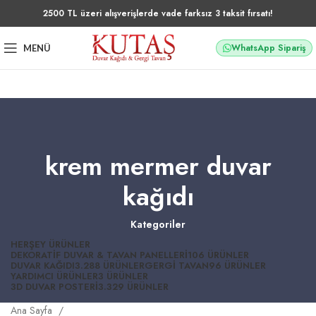
2500 TL üzeri alışverişlerde vade farksız 3 taksit fırsatı!
WhatsApp Sipariş
MENÜ
krem mermer duvar
kağıdı
Kategoriler
HERŞEY
ÜRÜNLER
DEKORATIF DUVAR & TAVAN PANELLERI
106 ÜRÜNLER
DUVAR KAĞIDI
3.288 ÜRÜNLER
GERGI TAVAN
96 ÜRÜNLER
YARDIMCI ÜRÜNLER
3 ÜRÜNLER
3D DUVAR POSTERI
3.329 ÜRÜNLER
Ana Sayfa