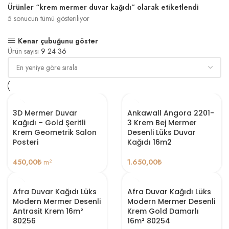
Ürünler “krem mermer duvar kağıdı” olarak etiketlendi
5 sonucun tümü gösteriliyor
Kenar çubuğunu göster
Ürün sayısı
9
24
36
3D Mermer Duvar
Ankawall Angora 2201-
Kağıdı – Gold Şeritli
3 Krem Bej Mermer
Krem Geometrik Salon
Desenli Lüks Duvar
Posteri
Kağıdı 16m2
450,00
₺
m²
1.650,00
₺
Afra Duvar Kağıdı Lüks
Afra Duvar Kağıdı Lüks
Modern Mermer Desenli
Modern Mermer Desenli
Antrasit Krem 16m²
Krem Gold Damarlı
80256
16m² 80254