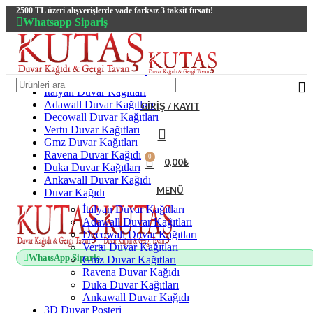
2500 TL üzeri alışverişlerde vade farksız 3 taksit fırsatı!
Whatsapp Sipariş
2500 TL üzeri alışverişlerde vade farksız 3 taksit fırsatı!
İtalyan Duvar Kağıtları
Adawall Duvar Kağıtları
GIRIŞ / KAYIT
Decowall Duvar Kağıtları
Vertu Duvar Kağıtları
Gmz Duvar Kağıtları
Ravena Duvar Kağıdı
0
0,00
₺
Duka Duvar Kağıtları
Ankawall Duvar Kağıdı
MENÜ
Duvar Kağıdı
İtalyan Duvar Kağıtları
Adawall Duvar Kağıtları
Decowall Duvar Kağıtları
Vertu Duvar Kağıtları
WhatsApp Sipariş
Gmz Duvar Kağıtları
Ravena Duvar Kağıdı
Duka Duvar Kağıtları
Ankawall Duvar Kağıdı
3D Duvar Posteri