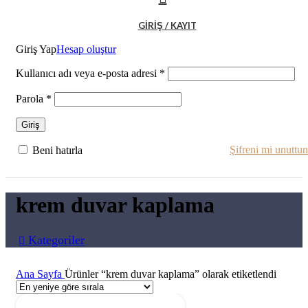
GIRIŞ / KAYIT
Giriş Yap
Hesap oluştur
Kullanıcı adı veya e-posta adresi
*
Parola
*
Giriş
Şifreni mi unuttu
Beni hatırla
krem duvar kaplama
Kategoriler
Ana Sayfa
Ürünler “krem duvar kaplama” olarak etiketlendi