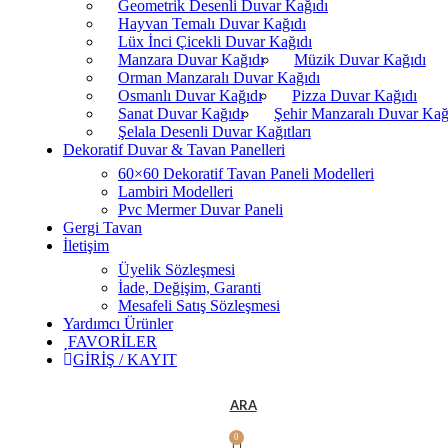
Geometrik Desenli Duvar Kağıdı
Hayvan Temalı Duvar Kağıdı
Lüx İnci Çicekli Duvar Kağıdı
Manzara Duvar Kağıdı
Müzik Duvar Kağıdı
Orman Manzaralı Duvar Kağıdı
Osmanlı Duvar Kağıdı
Pizza Duvar Kağıdı
Sanat Duvar Kağıdı
Şehir Manzaralı Duvar Kağ
Şelala Desenli Duvar Kağıtları
Dekoratif Duvar & Tavan Panelleri
60×60 Dekoratif Tavan Paneli Modelleri
Lambiri Modelleri
Pvc Mermer Duvar Paneli
Gergi Tavan
İletişim
Üyelik Sözleşmesi
İade, Değişim, Garanti
Mesafeli Satış Sözleşmesi
Yardımcı Ürünler
FAVORİLER
GİRİŞ / KAYIT
ARA
0