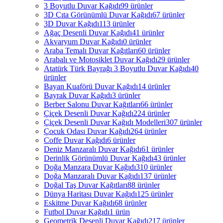
3 Boyutlu Duvar Kağıdı
99 ürünler
3D Çıta Görünümlü Duvar Kağıdı
67 ürünler
3D Duvar Kağıdı
113 ürünler
Ağaç Desenli Duvar Kağıdı
41 ürünler
Akvaryum Duvar Kağıdı
0 ürünler
Araba Temalı Duvar Kağıtları
60 ürünler
Arabalı ve Motosiklet Duvar Kağıdı
29 ürünler
Atatürk Türk Bayrağı 3 Boyutlu Duvar Kağıdı
40
ürünler
Bayan Kuaförü Duvar Kağıdı
14 ürünler
Bayrak Duvar Kağıdı
3 ürünler
Berber Salonu Duvar Kağıtları
66 ürünler
Çiçek Desenli Duvar Kağıdı
224 ürünler
Çiçek Desenli Duvar Kağıdı Modelleri
307 ürünler
Çocuk Odası Duvar Kağıdı
264 ürünler
Coffe Duvar Kağıdı
6 ürünler
Deniz Manzaralı Duvar Kağıdı
61 ürünler
Derinlik Görünümlü Duvar Kağıdı
43 ürünler
Doğa Manzara Duvar Kağıdı
310 ürünler
Doğa Manzaralı Duvar Kağıdı
137 ürünler
Doğal Taş Duvar Kağıtları
88 ürünler
Dünya Haritası Duvar Kağıdı
125 ürünler
Eskitme Duvar Kağıdı
68 ürünler
Futbol Duvar Kağıdı
1 ürün
Geometrik Desenli Duvar Kağıdı
217 ürünler