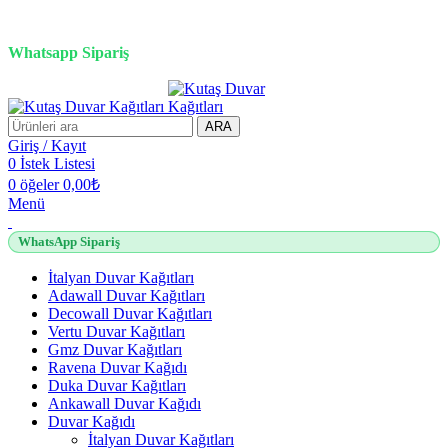
3D duvar kağıdı, Adawall, Decowall, Vertu, Gmz, Pvc mermer
panel, lambiri ve tavan çözümleri
Whatsapp Sipariş
2500 TL üzeri alışverişlerde vade farksız 3 taksit fırsatı!
ARA
Giriş / Kayıt
0
İstek Listesi
0
öğeler
0,00
₺
Menü
WhatsApp Sipariş
İtalyan Duvar Kağıtları
Adawall Duvar Kağıtları
Decowall Duvar Kağıtları
Vertu Duvar Kağıtları
Gmz Duvar Kağıtları
Ravena Duvar Kağıdı
Duka Duvar Kağıtları
Ankawall Duvar Kağıdı
Duvar Kağıdı
İtalyan Duvar Kağıtları