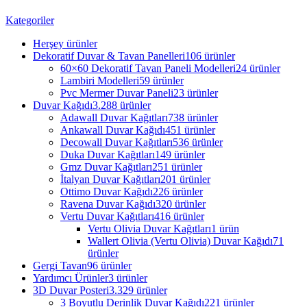
Kategoriler
Herşey
ürünler
Dekoratif Duvar & Tavan Panelleri
106 ürünler
60×60 Dekoratif Tavan Paneli Modelleri
24 ürünler
Lambiri Modelleri
59 ürünler
Pvc Mermer Duvar Paneli
23 ürünler
Duvar Kağıdı
3.288 ürünler
Adawall Duvar Kağıtları
738 ürünler
Ankawall Duvar Kağıdı
451 ürünler
Decowall Duvar Kağıtları
536 ürünler
Duka Duvar Kağıtları
149 ürünler
Gmz Duvar Kağıtları
251 ürünler
İtalyan Duvar Kağıtları
201 ürünler
Ottimo Duvar Kağıdı
226 ürünler
Ravena Duvar Kağıdı
320 ürünler
Vertu Duvar Kağıtları
416 ürünler
Vertu Olivia Duvar Kağıtları
1 ürün
Wallert Olivia (Vertu Olivia) Duvar Kağıdı
71
ürünler
Gergi Tavan
96 ürünler
Yardımcı Ürünler
3 ürünler
3D Duvar Posteri
3.329 ürünler
3 Boyutlu Derinlik Duvar Kağıdı
221 ürünler