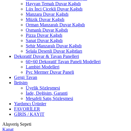
Hayvan Temalı Duvar Kağıdı
Lüx İnci Çicekli Duvar Kağıdı
Manzara Duvar Kağıdı
Müzik Duvar Kağıdı
Orman Manzaralı Duvar Kağıdı
Osmanlı Duvar Kağıdı
Pizza Duvar Kağıdı
Sanat Duvar Kağıdı
Şehir Manzaralı Duvar Kağıdı
Şelala Desenli Duvar Kağıtları
Dekoratif Duvar & Tavan Panelleri
60×60 Dekoratif Tavan Paneli Modelleri
Lambiri Modelleri
Pvc Mermer Duvar Paneli
Gergi Tavan
İletişim
Üyelik Sözleşmesi
İade, Değişim, Garanti
Mesafeli Satış Sözleşmesi
Yardımcı Ürünler
FAVORİLER
GİRİŞ / KAYIT
Alışveriş Sepeti
Kapat