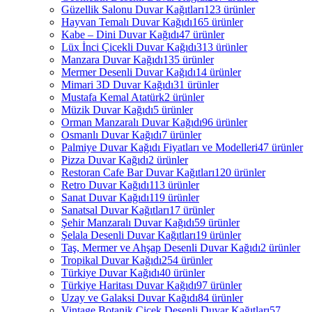
Güzellik Salonu Duvar Kağıtları
123 ürünler
Hayvan Temalı Duvar Kağıdı
165 ürünler
Kabe – Dini Duvar Kağıdı
47 ürünler
Lüx İnci Çicekli Duvar Kağıdı
313 ürünler
Manzara Duvar Kağıdı
135 ürünler
Mermer Desenli Duvar Kağıdı
14 ürünler
Mimari 3D Duvar Kağıdı
31 ürünler
Mustafa Kemal Atatürk
2 ürünler
Müzik Duvar Kağıdı
5 ürünler
Orman Manzaralı Duvar Kağıdı
96 ürünler
Osmanlı Duvar Kağıdı
7 ürünler
Palmiye Duvar Kağıdı Fiyatları ve Modelleri
47 ürünler
Pizza Duvar Kağıdı
2 ürünler
Restoran Cafe Bar Duvar Kağıtları
120 ürünler
Retro Duvar Kağıdı
113 ürünler
Sanat Duvar Kağıdı
119 ürünler
Sanatsal Duvar Kağıtları
17 ürünler
Şehir Manzaralı Duvar Kağıdı
59 ürünler
Şelala Desenli Duvar Kağıtları
19 ürünler
Taş, Mermer ve Ahşap Desenli Duvar Kağıdı
2 ürünler
Tropikal Duvar Kağıdı
254 ürünler
Türkiye Duvar Kağıdı
40 ürünler
Türkiye Haritası Duvar Kağıdı
97 ürünler
Uzay ve Galaksi Duvar Kağıdı
84 ürünler
Vintage Botanik Çiçek Desenli Duvar Kağıtları
57