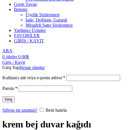
Gergi Tavan
İletişim
Üyelik Sözleşmesi
İade, Değişim, Garanti
Mesafeli Satış Sözleşmesi
Yardımcı Ürünler
FAVORİLER
GİRİŞ / KAYIT
ARA
0
öğeler
0,00
₺
Giriş / Kayıt
Giriş Yap
Hesap oluştur
Kullanıcı adı veya e-posta adresi
*
Parola
*
Giriş
Şifreni mi unuttun?
Beni hatırla
krem bej duvar kağıdı