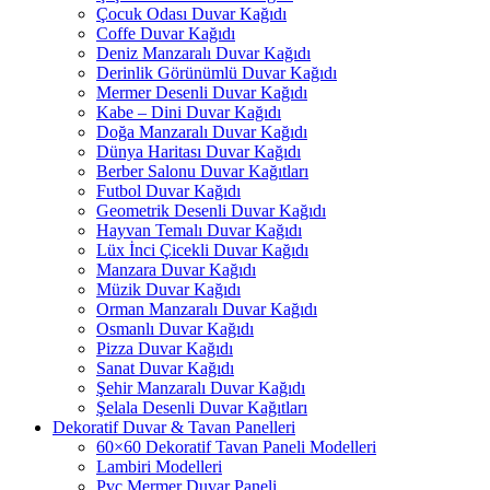
Çocuk Odası Duvar Kağıdı
Coffe Duvar Kağıdı
Deniz Manzaralı Duvar Kağıdı
Derinlik Görünümlü Duvar Kağıdı
Mermer Desenli Duvar Kağıdı
Kabe – Dini Duvar Kağıdı
Doğa Manzaralı Duvar Kağıdı
Dünya Haritası Duvar Kağıdı
Berber Salonu Duvar Kağıtları
Futbol Duvar Kağıdı
Geometrik Desenli Duvar Kağıdı
Hayvan Temalı Duvar Kağıdı
Lüx İnci Çicekli Duvar Kağıdı
Manzara Duvar Kağıdı
Müzik Duvar Kağıdı
Orman Manzaralı Duvar Kağıdı
Osmanlı Duvar Kağıdı
Pizza Duvar Kağıdı
Sanat Duvar Kağıdı
Şehir Manzaralı Duvar Kağıdı
Şelala Desenli Duvar Kağıtları
Dekoratif Duvar & Tavan Panelleri
60×60 Dekoratif Tavan Paneli Modelleri
Lambiri Modelleri
Pvc Mermer Duvar Paneli