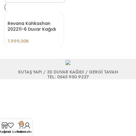
Revana Kahkashan
202211-6 Duvar Kağıdı
1.999,00
₺
KUTAŞ YAPI / 3D DUVAR KAĞIDI / GERGİ TAVAN
TEL: 0545 950 9227
0
Mağaza
İstek Listesi
Sepet
Hesabım