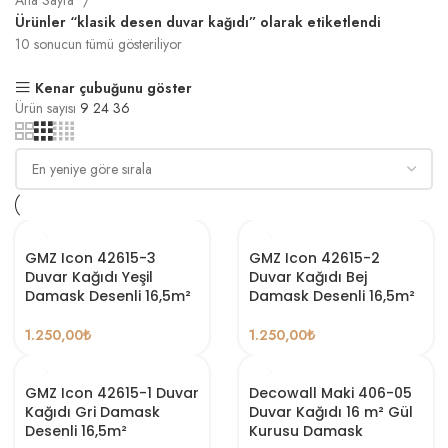
Ürünler “klasik desen duvar kağıdı” olarak etiketlendi
10 sonucun tümü gösteriliyor
Kenar çubuğunu göster
Ürün sayısı
9
24
36
GMZ Icon 42615-3
GMZ Icon 42615-2
Duvar Kağıdı Yeşil
Duvar Kağıdı Bej
Damask Desenli 16,5m²
Damask Desenli 16,5m²
1.250,00
₺
1.250,00
₺
GMZ Icon 42615-1 Duvar
Decowall Maki 406-05
Kağıdı Gri Damask
Duvar Kağıdı 16 m² Gül
Desenli 16,5m²
Kurusu Damask