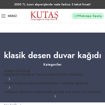
2500 TL üzeri alışverişlerde vade farksız 3 taksit fırsatı!
WhatsApp Sipariş
MENÜ
klasik desen duvar kağıdı
Kategoriler
HERŞEY
ÜRÜNLER
DEKORATIF DUVAR & TAVAN PANELLERI
106 ÜRÜNLER
DUVAR KAĞIDI
3.288 ÜRÜNLER
GERGI TAVAN
96 ÜRÜNLER
YARDIMCI ÜRÜNLER
3 ÜRÜNLER
3D DUVAR POSTERI
3.310 ÜRÜNLER
Ana Sayfa