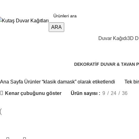
D duvar kağıdı, Adawall, Decowall, Vertu, Gmz, Pvc mermer 
ARA
Duvar Kağıdı
3D Du
klasik damask
DEKORATIF DUVAR & TAVAN 
106 Ürünler
Ana Sayfa
Ürünler “klasik damask” olarak etiketlendi
Tek bi
Kenar çubuğunu göster
Ürün sayısı
9
24
36