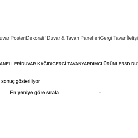
panel, lambiri ve tavan çözümleri
var Posteri
Dekoratif Duvar & Tavan Panelleri
Gergi Tavan
İletiş
PANELLERI
DUVAR KAĞIDI
GERGI TAVAN
YARDIMCI ÜRÜNLER
3D DU
3.288 Ürünler
96 Ürünler
3 Ürünler
3.329 
r sonuç gösteriliyor