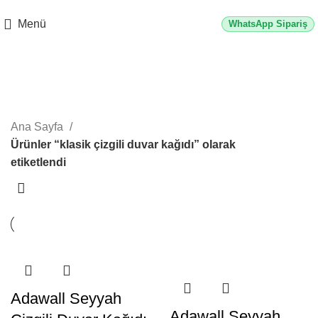
2500 TL üzeri alışverişlerde vade farksız 3 taksit fırsatı!
Menü
WhatsApp Sipariş
klasik çizgili duvar kağıdı
Kategoriler
Ana Sayfa
Ürünler “klasik çizgili duvar kağıdı” olarak
etiketlendi
Adawall Seyyah
Adawall Seyyah