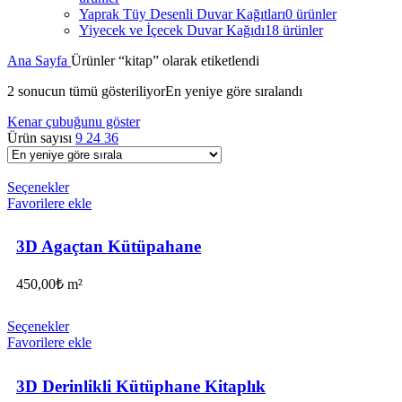
Yaprak Tüy Desenli Duvar Kağıtları
0 ürünler
Yiyecek ve İçecek Duvar Kağıdı
18 ürünler
Ana Sayfa
Ürünler “kitap” olarak etiketlendi
2 sonucun tümü gösteriliyor
En yeniye göre sıralandı
Kenar çubuğunu göster
Ürün sayısı
9
24
36
Seçenekler
Favorilere ekle
3D Agaçtan Kütüpahane
450,00
₺
m²
Seçenekler
Favorilere ekle
3D Derinlikli Kütüphane Kitaplık