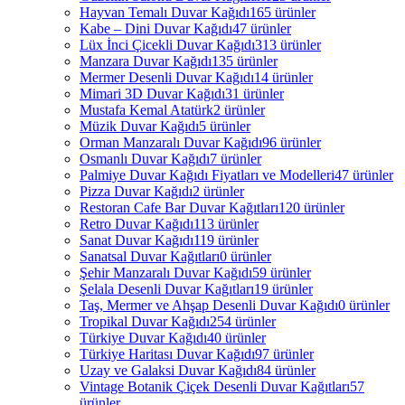
Hayvan Temalı Duvar Kağıdı
165 ürünler
Kabe – Dini Duvar Kağıdı
47 ürünler
Lüx İnci Çicekli Duvar Kağıdı
313 ürünler
Manzara Duvar Kağıdı
135 ürünler
Mermer Desenli Duvar Kağıdı
14 ürünler
Mimari 3D Duvar Kağıdı
31 ürünler
Mustafa Kemal Atatürk
2 ürünler
Müzik Duvar Kağıdı
5 ürünler
Orman Manzaralı Duvar Kağıdı
96 ürünler
Osmanlı Duvar Kağıdı
7 ürünler
Palmiye Duvar Kağıdı Fiyatları ve Modelleri
47 ürünler
Pizza Duvar Kağıdı
2 ürünler
Restoran Cafe Bar Duvar Kağıtları
120 ürünler
Retro Duvar Kağıdı
113 ürünler
Sanat Duvar Kağıdı
119 ürünler
Sanatsal Duvar Kağıtları
0 ürünler
Şehir Manzaralı Duvar Kağıdı
59 ürünler
Şelala Desenli Duvar Kağıtları
19 ürünler
Taş, Mermer ve Ahşap Desenli Duvar Kağıdı
0 ürünler
Tropikal Duvar Kağıdı
254 ürünler
Türkiye Duvar Kağıdı
40 ürünler
Türkiye Haritası Duvar Kağıdı
97 ürünler
Uzay ve Galaksi Duvar Kağıdı
84 ürünler
Vintage Botanik Çiçek Desenli Duvar Kağıtları
57
ürünler