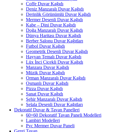
Coffe Duvar Kağıdı
Deniz Manzaralı Duvar Kağıdı
Derinlik Görünümlü Duvar Kağıdı
Mermer Desenli Duvar Kağıdı
Kabe – Dini Duvar Kağıdı
Doğa Manzaralı Duvar Kağıdı
Dünya Haritası Duvar Kağıdı
Berber Salonu Duvar Kağıtları
Futbol Duvar Kağıdı
Geometrik Desenli Duvar Kağıdı
Hayvan Temalı Duvar Kağıdı
Lüx İnci Çicekli Duvar Kağıdı
Manzara Duvar Kağıdı
Müzik Duvar Kağıdı
Orman Manzaralı Duvar Kağıdı
Osmanlı Duvar Kağıdı
Pizza Duvar Kağıdı
Sanat Duvar Kağıdı
Şehir Manzaralı Duvar Kağıdı
Şelala Desenli Duvar Kağıtları
Dekoratif Duvar & Tavan Panelleri
60×60 Dekoratif Tavan Paneli Modelleri
Lambiri Modelleri
Pvc Mermer Duvar Paneli
Gergi Tavan