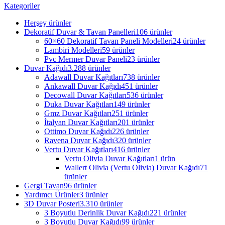
Kategoriler
Herşey
ürünler
Dekoratif Duvar & Tavan Panelleri
106 ürünler
60×60 Dekoratif Tavan Paneli Modelleri
24 ürünler
Lambiri Modelleri
59 ürünler
Pvc Mermer Duvar Paneli
23 ürünler
Duvar Kağıdı
3.288 ürünler
Adawall Duvar Kağıtları
738 ürünler
Ankawall Duvar Kağıdı
451 ürünler
Decowall Duvar Kağıtları
536 ürünler
Duka Duvar Kağıtları
149 ürünler
Gmz Duvar Kağıtları
251 ürünler
İtalyan Duvar Kağıtları
201 ürünler
Ottimo Duvar Kağıdı
226 ürünler
Ravena Duvar Kağıdı
320 ürünler
Vertu Duvar Kağıtları
416 ürünler
Vertu Olivia Duvar Kağıtları
1 ürün
Wallert Olivia (Vertu Olivia) Duvar Kağıdı
71
ürünler
Gergi Tavan
96 ürünler
Yardımcı Ürünler
3 ürünler
3D Duvar Posteri
3.310 ürünler
3 Boyutlu Derinlik Duvar Kağıdı
221 ürünler
3 Boyutlu Duvar Kağıdı
99 ürünler