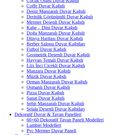
Çocuk Odası Duvar Kağıdı
Coffe Duvar Kağıdı
Deniz Manzaralı Duvar Kağıdı
Derinlik Görünümlü Duvar Kağıdı
Mermer Desenli Duvar Kağıdı
Kabe – Dini Duvar Kağıdı
Doğa Manzaralı Duvar Kağıdı
Dünya Haritası Duvar Kağıdı
Berber Salonu Duvar Kağıtları
Futbol Duvar Kağıdı
Geometrik Desenli Duvar Kağıdı
Hayvan Temalı Duvar Kağıdı
Lüx İnci Çicekli Duvar Kağıdı
Manzara Duvar Kağıdı
Müzik Duvar Kağıdı
Orman Manzaralı Duvar Kağıdı
Osmanlı Duvar Kağıdı
Pizza Duvar Kağıdı
Sanat Duvar Kağıdı
Şehir Manzaralı Duvar Kağıdı
Şelala Desenli Duvar Kağıtları
Dekoratif Duvar & Tavan Panelleri
60×60 Dekoratif Tavan Paneli Modelleri
Lambiri Modelleri
Pvc Mermer Duvar Paneli