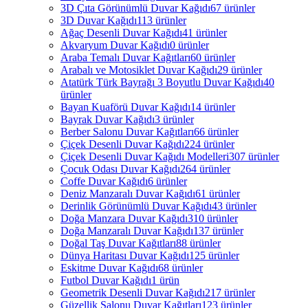
3D Çıta Görünümlü Duvar Kağıdı
67 ürünler
3D Duvar Kağıdı
113 ürünler
Ağaç Desenli Duvar Kağıdı
41 ürünler
Akvaryum Duvar Kağıdı
0 ürünler
Araba Temalı Duvar Kağıtları
60 ürünler
Arabalı ve Motosiklet Duvar Kağıdı
29 ürünler
Atatürk Türk Bayrağı 3 Boyutlu Duvar Kağıdı
40
ürünler
Bayan Kuaförü Duvar Kağıdı
14 ürünler
Bayrak Duvar Kağıdı
3 ürünler
Berber Salonu Duvar Kağıtları
66 ürünler
Çiçek Desenli Duvar Kağıdı
224 ürünler
Çiçek Desenli Duvar Kağıdı Modelleri
307 ürünler
Çocuk Odası Duvar Kağıdı
264 ürünler
Coffe Duvar Kağıdı
6 ürünler
Deniz Manzaralı Duvar Kağıdı
61 ürünler
Derinlik Görünümlü Duvar Kağıdı
43 ürünler
Doğa Manzara Duvar Kağıdı
310 ürünler
Doğa Manzaralı Duvar Kağıdı
137 ürünler
Doğal Taş Duvar Kağıtları
88 ürünler
Dünya Haritası Duvar Kağıdı
125 ürünler
Eskitme Duvar Kağıdı
68 ürünler
Futbol Duvar Kağıdı
1 ürün
Geometrik Desenli Duvar Kağıdı
217 ürünler
Güzellik Salonu Duvar Kağıtları
123 ürünler