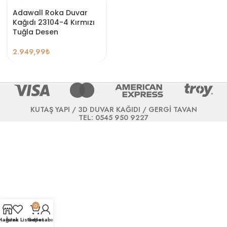
Adawall Roka Duvar
Kağıdı 23104-4 Kırmızı
Tuğla Desen
2.949,99
₺
KUTAŞ YAPI / 3D DUVAR KAĞIDI / GERGİ TAVAN
TEL: 0545 950 9227
0
Mağaza
İstek Listesi
Sepet
Hesabım