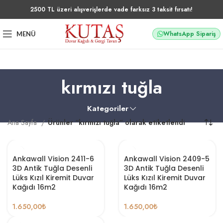
2500 TL üzeri alışverişlerde vade farksız 3 taksit fırsatı!
WhatsApp Sipariş
MENÜ
kırmızı tuğla
Kategoriler
Ana Sayfa
Ürünler “kırmızı tuğla” olarak etiketlendi
Ankawall Vision 2411-6
Ankawall Vision 2409-5
3D Antik Tuğla Desenli
3D Antik Tuğla Desenli
Lüks Kızıl Kiremit Duvar
Lüks Kızıl Kiremit Duvar
Kağıdı 16m2
Kağıdı 16m2
1.650,00
₺
1.650,00
₺