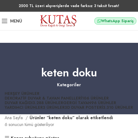
2500 TL üzeri alışverişlerde vade farksız 3 taksit fırsatı!
WhatsApp Sipariş
MENÜ
keten doku
Kategoriler
HERŞEY
ÜRÜNLER
DEKORATIF DUVAR & TAVAN PANELLERI
106 ÜRÜNLER
DUVAR KAĞIDI
3.288 ÜRÜNLER
GERGI TAVAN
96 ÜRÜNLER
YARDIMCI ÜRÜNLER
3 ÜRÜNLER
3D DUVAR POSTERI
3.310 ÜRÜNLER
Ana Sayfa
Ürünler “keten doku” olarak etiketlendi
6 sonucun tümü gösteriliyor
Kenar çubuğunu göster