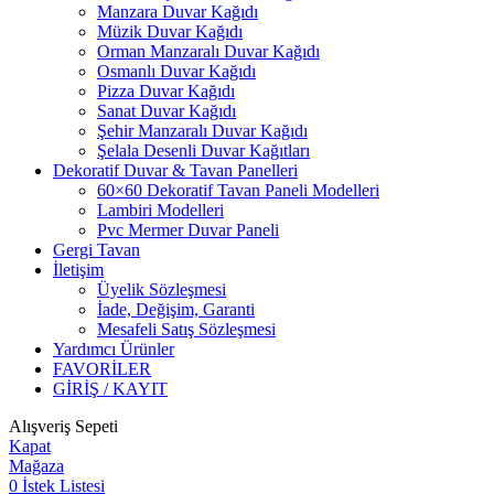
Manzara Duvar Kağıdı
Müzik Duvar Kağıdı
Orman Manzaralı Duvar Kağıdı
Osmanlı Duvar Kağıdı
Pizza Duvar Kağıdı
Sanat Duvar Kağıdı
Şehir Manzaralı Duvar Kağıdı
Şelala Desenli Duvar Kağıtları
Dekoratif Duvar & Tavan Panelleri
60×60 Dekoratif Tavan Paneli Modelleri
Lambiri Modelleri
Pvc Mermer Duvar Paneli
Gergi Tavan
İletişim
Üyelik Sözleşmesi
İade, Değişim, Garanti
Mesafeli Satış Sözleşmesi
Yardımcı Ürünler
FAVORİLER
GİRİŞ / KAYIT
Alışveriş Sepeti
Kapat
Mağaza
0
İstek Listesi