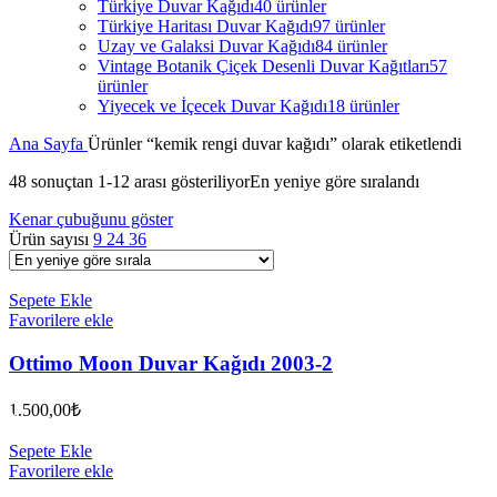
Türkiye Duvar Kağıdı
40 ürünler
Türkiye Haritası Duvar Kağıdı
97 ürünler
Uzay ve Galaksi Duvar Kağıdı
84 ürünler
Vintage Botanik Çiçek Desenli Duvar Kağıtları
57
ürünler
Yiyecek ve İçecek Duvar Kağıdı
18 ürünler
Ana Sayfa
Ürünler “kemik rengi duvar kağıdı” olarak etiketlendi
48 sonuçtan 1-12 arası gösteriliyor
En yeniye göre sıralandı
Kenar çubuğunu göster
Ürün sayısı
9
24
36
Sepete Ekle
Favorilere ekle
Ottimo Moon Duvar Kağıdı 2003-2
1.500,00
₺
Sepete Ekle
Favorilere ekle