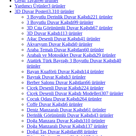
Gergi Tavan
96 ürünler
Yardımcı Ürünler
3 ürünler
3D Duvar Posteri
3.310 ürünler
3 Boyutlu Derinlik Duvar Kağıdı
221 ürünler
3 Boyutlu Duvar Kağıdı
99 ürünler
3D Çıta Görünümlü Duvar Kağıdı
67 ürünler
3D Duvar Kağıdı
113 ürünler
Ağaç Desenli Duvar Kağıdı
41 ürünler
Akvaryum Duvar Kağıdı
0 ürünler
Araba Temalı Duvar Kağıtları
60 ürünler
Arabalı ve Motosiklet Duvar Kağıdı
29 ürünler
Atatürk Türk Bayrağı 3 Boyutlu Duvar Kağıdı
40
ürünler
Bayan Kuaförü Duvar Kağıdı
14 ürünler
Bayrak Duvar Kağıdı
3 ürünler
Berber Salonu Duvar Kağıtları
66 ürünler
Çiçek Desenli Duvar Kağıdı
224 ürünler
Çiçek Desenli Duvar Kağıdı Modelleri
307 ürünler
Çocuk Odası Duvar Kağıdı
264 ürünler
Coffe Duvar Kağıdı
6 ürünler
Deniz Manzaralı Duvar Kağıdı
61 ürünler
Derinlik Görünümlü Duvar Kağıdı
43 ürünler
Doğa Manzara Duvar Kağıdı
310 ürünler
Doğa Manzaralı Duvar Kağıdı
137 ürünler
Doğal Taş Duvar Kağıtları
88 ürünler