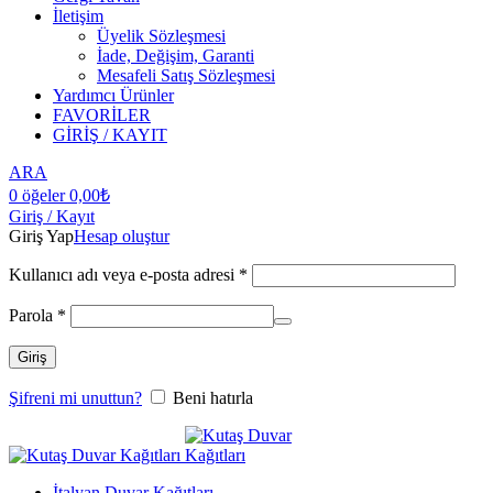
İletişim
Üyelik Sözleşmesi
İade, Değişim, Garanti
Mesafeli Satış Sözleşmesi
Yardımcı Ürünler
FAVORİLER
GİRİŞ / KAYIT
ARA
0
öğeler
0,00
₺
Giriş / Kayıt
Giriş Yap
Hesap oluştur
Kullanıcı adı veya e-posta adresi
*
Parola
*
Giriş
Şifreni mi unuttun?
Beni hatırla
İtalyan Duvar Kağıtları