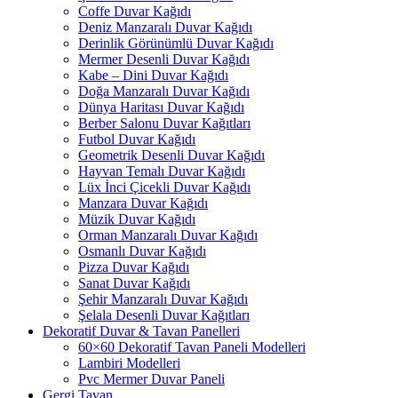
Coffe Duvar Kağıdı
Deniz Manzaralı Duvar Kağıdı
Derinlik Görünümlü Duvar Kağıdı
Mermer Desenli Duvar Kağıdı
Kabe – Dini Duvar Kağıdı
Doğa Manzaralı Duvar Kağıdı
Dünya Haritası Duvar Kağıdı
Berber Salonu Duvar Kağıtları
Futbol Duvar Kağıdı
Geometrik Desenli Duvar Kağıdı
Hayvan Temalı Duvar Kağıdı
Lüx İnci Çicekli Duvar Kağıdı
Manzara Duvar Kağıdı
Müzik Duvar Kağıdı
Orman Manzaralı Duvar Kağıdı
Osmanlı Duvar Kağıdı
Pizza Duvar Kağıdı
Sanat Duvar Kağıdı
Şehir Manzaralı Duvar Kağıdı
Şelala Desenli Duvar Kağıtları
Dekoratif Duvar & Tavan Panelleri
60×60 Dekoratif Tavan Paneli Modelleri
Lambiri Modelleri
Pvc Mermer Duvar Paneli
Gergi Tavan