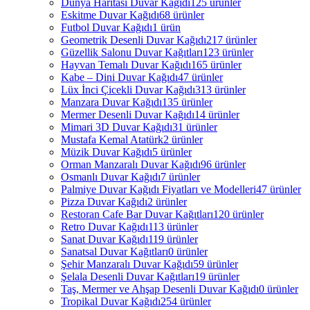
Dünya Haritası Duvar Kağıdı
125 ürünler
Eskitme Duvar Kağıdı
68 ürünler
Futbol Duvar Kağıdı
1 ürün
Geometrik Desenli Duvar Kağıdı
217 ürünler
Güzellik Salonu Duvar Kağıtları
123 ürünler
Hayvan Temalı Duvar Kağıdı
165 ürünler
Kabe – Dini Duvar Kağıdı
47 ürünler
Lüx İnci Çicekli Duvar Kağıdı
313 ürünler
Manzara Duvar Kağıdı
135 ürünler
Mermer Desenli Duvar Kağıdı
14 ürünler
Mimari 3D Duvar Kağıdı
31 ürünler
Mustafa Kemal Atatürk
2 ürünler
Müzik Duvar Kağıdı
5 ürünler
Orman Manzaralı Duvar Kağıdı
96 ürünler
Osmanlı Duvar Kağıdı
7 ürünler
Palmiye Duvar Kağıdı Fiyatları ve Modelleri
47 ürünler
Pizza Duvar Kağıdı
2 ürünler
Restoran Cafe Bar Duvar Kağıtları
120 ürünler
Retro Duvar Kağıdı
113 ürünler
Sanat Duvar Kağıdı
119 ürünler
Sanatsal Duvar Kağıtları
0 ürünler
Şehir Manzaralı Duvar Kağıdı
59 ürünler
Şelala Desenli Duvar Kağıtları
19 ürünler
Taş, Mermer ve Ahşap Desenli Duvar Kağıdı
0 ürünler
Tropikal Duvar Kağıdı
254 ürünler