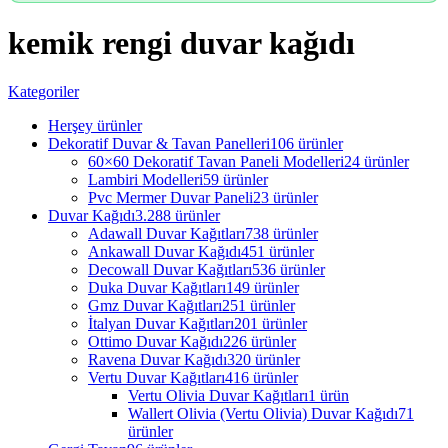
kemik rengi duvar kağıdı
Kategoriler
Herşey
ürünler
Dekoratif Duvar & Tavan Panelleri
106 ürünler
60×60 Dekoratif Tavan Paneli Modelleri
24 ürünler
Lambiri Modelleri
59 ürünler
Pvc Mermer Duvar Paneli
23 ürünler
Duvar Kağıdı
3.288 ürünler
Adawall Duvar Kağıtları
738 ürünler
Ankawall Duvar Kağıdı
451 ürünler
Decowall Duvar Kağıtları
536 ürünler
Duka Duvar Kağıtları
149 ürünler
Gmz Duvar Kağıtları
251 ürünler
İtalyan Duvar Kağıtları
201 ürünler
Ottimo Duvar Kağıdı
226 ürünler
Ravena Duvar Kağıdı
320 ürünler
Vertu Duvar Kağıtları
416 ürünler
Vertu Olivia Duvar Kağıtları
1 ürün
Wallert Olivia (Vertu Olivia) Duvar Kağıdı
71
ürünler