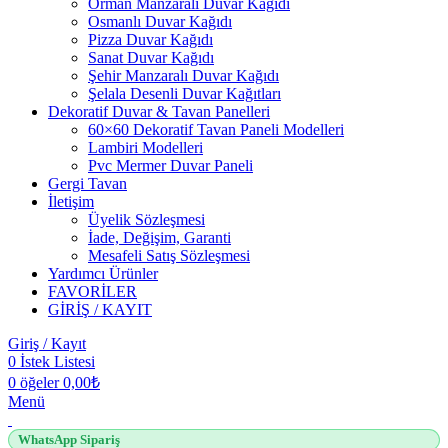
Orman Manzaralı Duvar Kağıdı
Osmanlı Duvar Kağıdı
Pizza Duvar Kağıdı
Sanat Duvar Kağıdı
Şehir Manzaralı Duvar Kağıdı
Şelala Desenli Duvar Kağıtları
Dekoratif Duvar & Tavan Panelleri
60×60 Dekoratif Tavan Paneli Modelleri
Lambiri Modelleri
Pvc Mermer Duvar Paneli
Gergi Tavan
İletişim
Üyelik Sözleşmesi
İade, Değişim, Garanti
Mesafeli Satış Sözleşmesi
Yardımcı Ürünler
FAVORİLER
GİRİŞ / KAYIT
Giriş / Kayıt
0
İstek Listesi
0
öğeler
0,00
₺
Menü
WhatsApp Sipariş