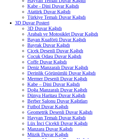
Hayvan Temalı Duvar Kağıdı
Kabe - Dini Duvar Kağıdı
Atatürk Duvar Kağıdı
Türkiye Temalı Duvar Kağıdı
3D Duvar Posteri
3D Duvar Kağıdı
Arabalı ve Motosiklet Duvar Kağıdı
Bayan Kuaförü Duvar Kağıdı
Bayrak Duvar Kağıdı
Çiçek Desenli Duvar Kağıdı
Çocuk Odası Duvar Kağıdı
Coffe Duvar Kağıdı
Deniz Manzaralı Duvar Kağıdı
Derinlik Görünümlü Duvar Kağıdı
Mermer Desenli Duvar Kağıdı
Kabe – Dini Duvar Kağıdı
Doğa Manzaralı Duvar Kağıdı
Dünya Haritası Duvar Kağıdı
Berber Salonu Duvar Kağıtları
Futbol Duvar Kağıdı
Geometrik Desenli Duvar Kağıdı
Hayvan Temalı Duvar Kağıdı
Lüx İnci Çicekli Duvar Kağıdı
Manzara Duvar Kağıdı
Müzik Duvar Kağıdı