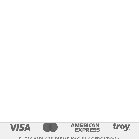
KUTAŞ YAPI / 3D DUVAR KAĞIDI / GERGİ TAVAN