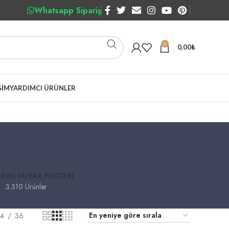
Whatsapp Sipariş
0
0,00
₺
ŞIM
YARDIMCI ÜRÜNLER
ER
3D DUVAR POSTERI
3.310 Ürünler
4
36