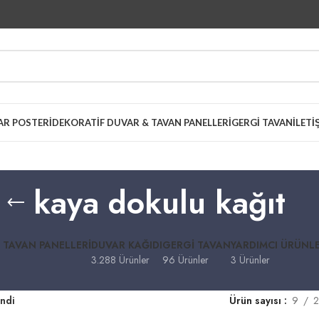
AR POSTERI
DEKORATIF DUVAR & TAVAN PANELLERI
GERGI TAVAN
İLETI
kaya dokulu kağıt
 TAVAN PANELLERI
DUVAR KAĞIDI
GERGI TAVAN
YARDIMCI ÜRÜNL
3.288 Ürünler
96 Ürünler
3 Ürünler
endi
Ürün sayısı
9
2