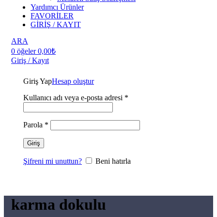
Yardımcı Ürünler
FAVORİLER
GİRİŞ / KAYIT
ARA
0
öğeler
0,00
₺
Giriş / Kayıt
Giriş Yap
Hesap oluştur
Kullanıcı adı veya e-posta adresi
*
Parola
*
Giriş
Şifreni mi unuttun?
Beni hatırla
karma dokulu