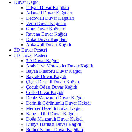
Duvar Kağıdı
İtalyan Duvar Kağıtları
Adawall Duvar Kağıtları
Decowall Duvar Kağıtları
Vertu Duvar Kağıtları
Gmz Duvar Kağıtları
Ravena Duvar Kağıdı
Duka Duvar Kağıtları
Ankawall Duvar Kağıdı
3D Duvar Posteri
3D Duvar Posteri
3D Duvar Kağıdı
Arabalı ve Motosiklet Duvar Kağıdı
Bayan Kuaförü Duvar Kağıdı
Bayrak Duvar Kağıdı
Çiçek Desenli Duvar Kağıdı
Çocuk Odası Duvar Kağıdı
Coffe Duvar Kağıdı
Deniz Manzaralı Duvar Kağıdı
Derinlik Görünümlü Duvar Kağıdı
Mermer Desenli Duvar Kağıdı
Kabe – Dini Duvar Kağıdı
Doğa Manzaralı Duvar Kağıdı
Dünya Haritası Duvar Kağıdı
Berber Salonu Duvar Kağıtları