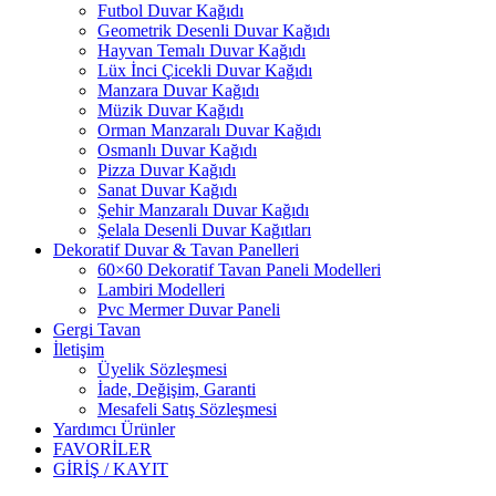
Futbol Duvar Kağıdı
Geometrik Desenli Duvar Kağıdı
Hayvan Temalı Duvar Kağıdı
Lüx İnci Çicekli Duvar Kağıdı
Manzara Duvar Kağıdı
Müzik Duvar Kağıdı
Orman Manzaralı Duvar Kağıdı
Osmanlı Duvar Kağıdı
Pizza Duvar Kağıdı
Sanat Duvar Kağıdı
Şehir Manzaralı Duvar Kağıdı
Şelala Desenli Duvar Kağıtları
Dekoratif Duvar & Tavan Panelleri
60×60 Dekoratif Tavan Paneli Modelleri
Lambiri Modelleri
Pvc Mermer Duvar Paneli
Gergi Tavan
İletişim
Üyelik Sözleşmesi
İade, Değişim, Garanti
Mesafeli Satış Sözleşmesi
Yardımcı Ürünler
FAVORİLER
GİRİŞ / KAYIT