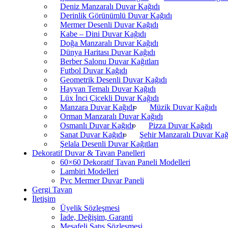
Deniz Manzaralı Duvar Kağıdı
Derinlik Görünümlü Duvar Kağıdı
Mermer Desenli Duvar Kağıdı
Kabe – Dini Duvar Kağıdı
Doğa Manzaralı Duvar Kağıdı
Dünya Haritası Duvar Kağıdı
Berber Salonu Duvar Kağıtları
Futbol Duvar Kağıdı
Geometrik Desenli Duvar Kağıdı
Hayvan Temalı Duvar Kağıdı
Lüx İnci Çicekli Duvar Kağıdı
Manzara Duvar Kağıdı
Müzik Duvar Kağıdı
Orman Manzaralı Duvar Kağıdı
Osmanlı Duvar Kağıdı
Pizza Duvar Kağıdı
Sanat Duvar Kağıdı
Şehir Manzaralı Duvar Kağ
Şelala Desenli Duvar Kağıtları
Dekoratif Duvar & Tavan Panelleri
60×60 Dekoratif Tavan Paneli Modelleri
Lambiri Modelleri
Pvc Mermer Duvar Paneli
Gergi Tavan
İletişim
Üyelik Sözleşmesi
İade, Değişim, Garanti
Mesafeli Satış Sözleşmesi