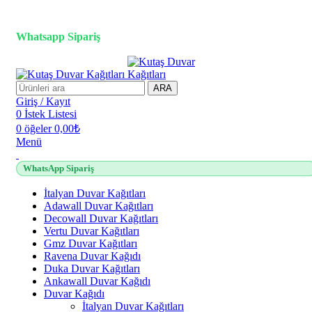
3D duvar kağıdı, Adawall, Decowall, Vertu, Gmz, Pvc mermer
panel, lambiri ve tavan çözümleri
Whatsapp Sipariş
2500 TL üzeri alışverişlerde vade farksız 3 taksit fırsatı!
ARA
Giriş / Kayıt
0
İstek Listesi
0
öğeler
0,00
₺
Menü
WhatsApp Sipariş
İtalyan Duvar Kağıtları
Adawall Duvar Kağıtları
Decowall Duvar Kağıtları
Vertu Duvar Kağıtları
Gmz Duvar Kağıtları
Ravena Duvar Kağıdı
Duka Duvar Kağıtları
Ankawall Duvar Kağıdı
Duvar Kağıdı
İtalyan Duvar Kağıtları