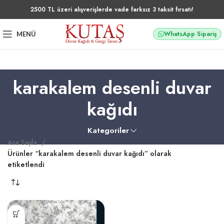
2500 TL üzeri alışverişlerde vade farksız 3 taksit fırsatı!
WhatsApp Sipariş
MENÜ
karakalem desenli duvar
kağıdı
Kategoriler
Ana Sayfa
Ürünler “karakalem desenli duvar kağıdı” olarak
etiketlendi