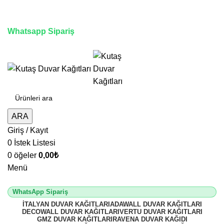
3D duvar kağıdı, Adawall, Decowall, Vertu, Gmz, Pvc
mermer panel, lambiri ve tavan çözümleri
Whatsapp Sipariş
2500 TL üzeri alışverişlerde vade farksız 3 taksit fırsatı!
ARA
Giriş / Kayıt
0
İstek Listesi
0
öğeler
0,00
₺
Menü
WhatsApp Sipariş
İTALYAN DUVAR KAĞITLARI
ADAWALL DUVAR KAĞITLARI
DECOWALL DUVAR KAĞITLARI
VERTU DUVAR KAĞITLARI
GMZ DUVAR KAĞITLARI
RAVENA DUVAR KAĞIDI