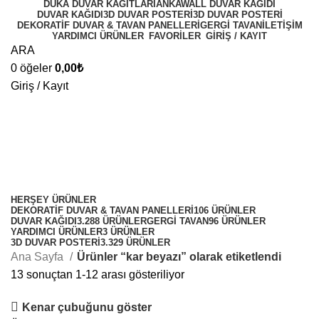
DUKA DUVAR KAĞITLARI
ANKAWALL DUVAR KAĞIDI
DUVAR KAĞIDI
3D DUVAR POSTERI
3D DUVAR POSTERI
DEKORATIF DUVAR & TAVAN PANELLERI
GERGI TAVAN
İLETIŞIM
YARDIMCI ÜRÜNLER
FAVORİLER
GİRİŞ / KAYIT
ARA
0
öğeler
0,00
₺
Giriş / Kayıt
kar beyazı
Kategoriler
HERŞEY
ÜRÜNLER
DEKORATIF DUVAR & TAVAN PANELLERI
106 ÜRÜNLER
DUVAR KAĞIDI
3.288 ÜRÜNLER
GERGI TAVAN
96 ÜRÜNLER
YARDIMCI ÜRÜNLER
3 ÜRÜNLER
3D DUVAR POSTERI
3.329 ÜRÜNLER
Ana Sayfa
Ürünler “kar beyazı” olarak etiketlendi
13 sonuçtan 1-12 arası gösteriliyor
Kenar çubuğunu göster