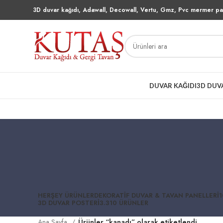
3D duvar kağıdı, Adawall, Decowall, Vertu, Gmz, Pvc mermer pan
DUVAR KAĞIDI
3D DUV
HERŞEY
ÜRÜNLER
DEKORATIF DUVAR & TAVAN PANELLERI
1
3D DUVAR POSTERI
3.310 ÜRÜNLER
Ana Sayfa
Ürünler “kanadı” olarak etiketlendi