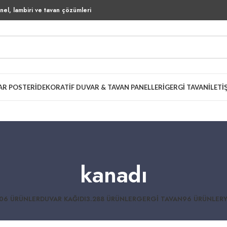
el, lambiri ve tavan çözümleri
AR POSTERI
DEKORATIF DUVAR & TAVAN PANELLERI
GERGI TAVAN
İLETI
kanadı
06 ÜRÜNLER
DUVAR KAĞIDI
3.288 ÜRÜNLER
GERGI TAVAN
96 ÜRÜNLER