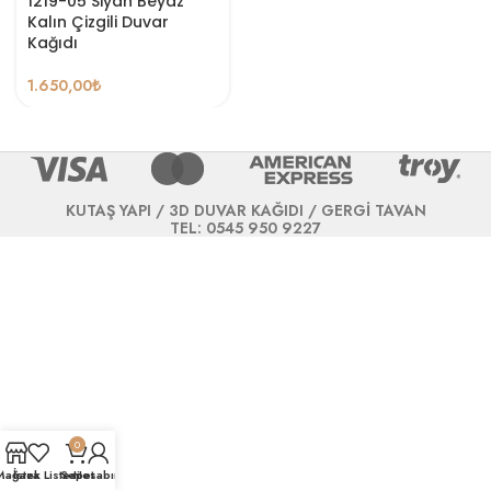
1219-05 Siyah Beyaz
Kalın Çizgili Duvar
Kağıdı
1.650,00
₺
KUTAŞ YAPI / 3D DUVAR KAĞIDI / GERGİ TAVAN
TEL: 0545 950 9227
0
Mağaza
İstek Listesi
Sepet
Hesabım