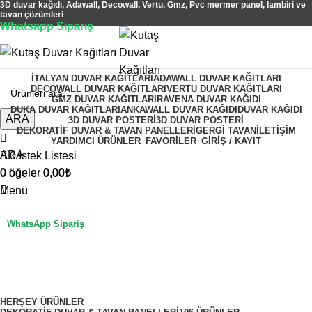
3D duvar kağıdı, Adawall, Decowall, Vertu, Gmz, Pvc mermer panel, lambiri ve
tavan çözümleri
Whatsapp Sipariş
2500 TL üzeri alışverişlerde vade farksız 3 taksit fırsatı!
İTALYAN DUVAR KAĞITLARI
ADAWALL DUVAR KAĞITLARI
DECOWALL DUVAR KAĞITLARI
VERTU DUVAR KAĞITLARI
GMZ DUVAR KAĞITLARI
RAVENA DUVAR KAĞIDI
DUKA DUVAR KAĞITLARI
ANKAWALL DUVAR KAĞIDI
DUVAR KAĞIDI
ARA
3D DUVAR POSTERI
3D DUVAR POSTERI
DEKORATIF DUVAR & TAVAN PANELLERI
GERGI TAVAN
İLETIŞIM
YARDIMCI ÜRÜNLER
FAVORİLER
GİRİŞ / KAYIT
ARA
0
İstek Listesi
0
öğeler
0,00
₺
0
öğeler
0,00
₺
Menü
WhatsApp Sipariş
ışınsal desenli
Kategoriler
HERŞEY
ÜRÜNLER