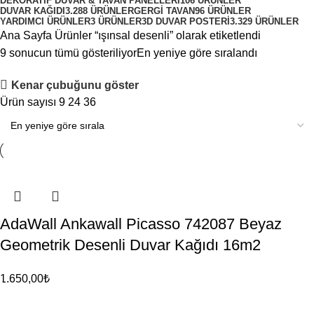
DEKORATIF DUVAR & TAVAN PANELLERI
106 ÜRÜNLER
DUVAR KAĞIDI
3.288 ÜRÜNLER
GERGI TAVAN
96 ÜRÜNLER
YARDIMCI ÜRÜNLER
3 ÜRÜNLER
3D DUVAR POSTERI
3.329 ÜRÜNLER
Ana Sayfa
Ürünler “ışınsal desenli” olarak etiketlendi
9 sonucun tümü gösteriliyor
En yeniye göre sıralandı
Kenar çubuğunu göster
Ürün sayısı
9
24
36
AdaWall Ankawall Picasso 742087 Beyaz
Geometrik Desenli Duvar Kağıdı 16m2
1.650,00
₺