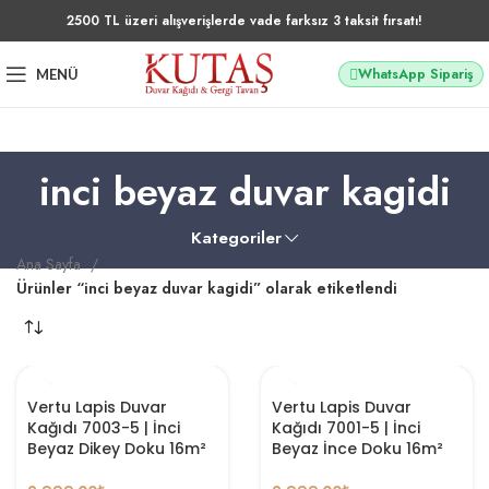
2500 TL üzeri alışverişlerde vade farksız 3 taksit fırsatı!
WhatsApp Sipariş
MENÜ
inci beyaz duvar kagidi
Kategoriler
Ana Sayfa
Ürünler “inci beyaz duvar kagidi” olarak etiketlendi
Vertu Lapis Duvar
Vertu Lapis Duvar
Kağıdı 7003-5 | İnci
Kağıdı 7001-5 | İnci
Beyaz Dikey Doku 16m²
Beyaz İnce Doku 16m²