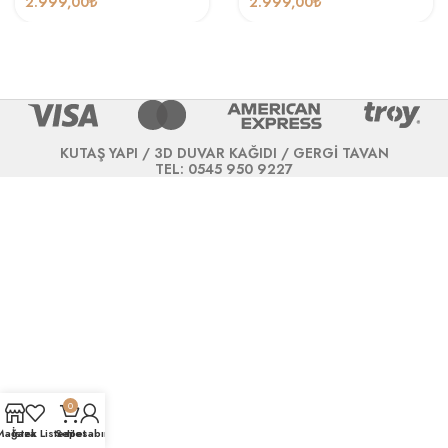
2.999,00
₺
2.999,00
₺
KUTAŞ YAPI / 3D DUVAR KAĞIDI / GERGİ TAVAN
TEL: 0545 950 9227
0
Mağaza
İstek Listesi
Sepet
Hesabım