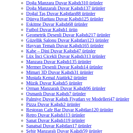
Doğa Manzara Duvar Kağıdı
310 ürünler
Doğa Manzaralı Duvar Kağıdı
137 ürünler
Doğal Taş Duvar Kağıtları
88 ürünler
Dünya Haritası Duvar Kağıdı
125 ürünler
Eskitme Duvar Kağıdı
68 ürünler
Futbol Duvar Kağıdı
1 ürün
Geometrik Desenli Duvar Kağıdı
217 ürünler
Güzellik Salonu Duvar Kağıtları
123 ürünler
Hayvan Temalı Duvar Kağıdı
165 ürünler
Kabe – Dini Duvar Kağıdı
47 ürünler
Lüx İnci Çicekli Duvar Kağıdı
313 ürünler
Manzara Duvar Kağıdı
135 ürünler
Mermer Desenli Duvar Kağıdı
14 ürünler
Mimari 3D Duvar Kağıdı
31 ürünler
Mustafa Kemal Atatürk
2 ürünler
Müzik Duvar Kağıdı
5 ürünler
Orman Manzaralı Duvar Kağıdı
96 ürünler
Osmanlı Duvar Kağıdı
7 ürünler
Palmiye Duvar Kağıdı Fiyatları ve Modelleri
47 ürünler
Pizza Duvar Kağıdı
2 ürünler
Restoran Cafe Bar Duvar Kağıtları
120 ürünler
Retro Duvar Kağıdı
113 ürünler
Sanat Duvar Kağıdı
119 ürünler
Sanatsal Duvar Kağıtları
17 ürünler
Şehir Manzaralı Duvar Kağıdı
59 ürünler