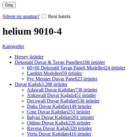
Giriş
Şifreni mi unuttun?
Beni hatırla
helium 9010-4
Kategoriler
Herşey
ürünler
Dekoratif Duvar & Tavan Panelleri
106 ürünler
60×60 Dekoratif Tavan Paneli Modelleri
24 ürünler
Lambiri Modelleri
59 ürünler
Pvc Mermer Duvar Paneli
23 ürünler
Duvar Kağıdı
3.288 ürünler
Adawall Duvar Kağıtları
738 ürünler
Ankawall Duvar Kağıdı
451 ürünler
Decowall Duvar Kağıtları
536 ürünler
Duka Duvar Kağıtları
149 ürünler
Gmz Duvar Kağıtları
251 ürünler
İtalyan Duvar Kağıtları
201 ürünler
Ottimo Duvar Kağıdı
226 ürünler
Ravena Duvar Kağıdı
320 ürünler
Vertu Duvar Kağıtları
416 ürünler