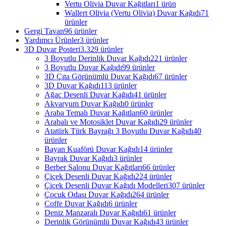
Vertu Olivia Duvar Kağıtları
1 ürün
Wallert Olivia (Vertu Olivia) Duvar Kağıdı
71
ürünler
Gergi Tavan
96 ürünler
Yardımcı Ürünler
3 ürünler
3D Duvar Posteri
3.329 ürünler
3 Boyutlu Derinlik Duvar Kağıdı
221 ürünler
3 Boyutlu Duvar Kağıdı
99 ürünler
3D Çıta Görünümlü Duvar Kağıdı
67 ürünler
3D Duvar Kağıdı
113 ürünler
Ağaç Desenli Duvar Kağıdı
41 ürünler
Akvaryum Duvar Kağıdı
0 ürünler
Araba Temalı Duvar Kağıtları
60 ürünler
Arabalı ve Motosiklet Duvar Kağıdı
29 ürünler
Atatürk Türk Bayrağı 3 Boyutlu Duvar Kağıdı
40
ürünler
Bayan Kuaförü Duvar Kağıdı
14 ürünler
Bayrak Duvar Kağıdı
3 ürünler
Berber Salonu Duvar Kağıtları
66 ürünler
Çiçek Desenli Duvar Kağıdı
224 ürünler
Çiçek Desenli Duvar Kağıdı Modelleri
307 ürünler
Çocuk Odası Duvar Kağıdı
264 ürünler
Coffe Duvar Kağıdı
6 ürünler
Deniz Manzaralı Duvar Kağıdı
61 ürünler
Derinlik Görünümlü Duvar Kağıdı
43 ürünler