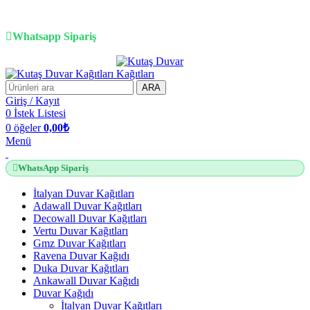
3D duvar kağıdı, Adawall, Decowall, Vertu, Gmz, Pvc mermer
panel, lambiri ve tavan çözümleri
Whatsapp Sipariş
2500 TL üzeri alışverişlerde vade farksız 3 taksit fırsatı!
ARA
Giriş / Kayıt
0
İstek Listesi
0
öğeler
0,00
₺
Menü
WhatsApp Sipariş
İtalyan Duvar Kağıtları
Adawall Duvar Kağıtları
Decowall Duvar Kağıtları
Vertu Duvar Kağıtları
Gmz Duvar Kağıtları
Ravena Duvar Kağıdı
Duka Duvar Kağıtları
Ankawall Duvar Kağıdı
Duvar Kağıdı
İtalyan Duvar Kağıtları