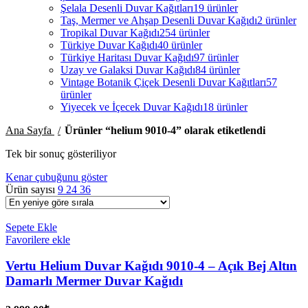
Şelala Desenli Duvar Kağıtları
19 ürünler
Taş, Mermer ve Ahşap Desenli Duvar Kağıdı
2 ürünler
Tropikal Duvar Kağıdı
254 ürünler
Türkiye Duvar Kağıdı
40 ürünler
Türkiye Haritası Duvar Kağıdı
97 ürünler
Uzay ve Galaksi Duvar Kağıdı
84 ürünler
Vintage Botanik Çiçek Desenli Duvar Kağıtları
57
ürünler
Yiyecek ve İçecek Duvar Kağıdı
18 ürünler
Ana Sayfa
Ürünler “helium 9010-4” olarak etiketlendi
Tek bir sonuç gösteriliyor
Kenar çubuğunu göster
Ürün sayısı
9
24
36
Sepete Ekle
Favorilere ekle
Vertu Helium Duvar Kağıdı 9010-4 – Açık Bej Altın
Damarlı Mermer Duvar Kağıdı