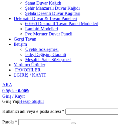
Sanat Duvar Kağıdı
Şehir Manzaralı Duvar Kağıdı
Şelala Desenli Duvar Kağıtları
Dekoratif Duvar & Tavan Panelleri
60×60 Dekoratif Tavan Paneli Modelleri
Lambiri Modelleri
Pvc Mermer Duvar Paneli
Gergi Tavan
İletişim
Üyelik Sözleşmesi
İade, Değişim, Garanti
Mesafeli Satış Sözleşmesi
Yardımcı Ürünler
FAVORİLER
GİRİŞ / KAYIT
ARA
0
öğeler
0,00
₺
Giriş / Kayıt
Giriş Yap
Hesap oluştur
Kullanıcı adı veya e-posta adresi
*
Parola
*