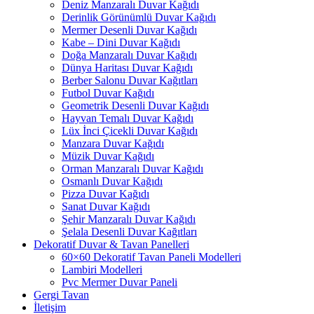
Deniz Manzaralı Duvar Kağıdı
Derinlik Görünümlü Duvar Kağıdı
Mermer Desenli Duvar Kağıdı
Kabe – Dini Duvar Kağıdı
Doğa Manzaralı Duvar Kağıdı
Dünya Haritası Duvar Kağıdı
Berber Salonu Duvar Kağıtları
Futbol Duvar Kağıdı
Geometrik Desenli Duvar Kağıdı
Hayvan Temalı Duvar Kağıdı
Lüx İnci Çicekli Duvar Kağıdı
Manzara Duvar Kağıdı
Müzik Duvar Kağıdı
Orman Manzaralı Duvar Kağıdı
Osmanlı Duvar Kağıdı
Pizza Duvar Kağıdı
Sanat Duvar Kağıdı
Şehir Manzaralı Duvar Kağıdı
Şelala Desenli Duvar Kağıtları
Dekoratif Duvar & Tavan Panelleri
60×60 Dekoratif Tavan Paneli Modelleri
Lambiri Modelleri
Pvc Mermer Duvar Paneli
Gergi Tavan
İletişim