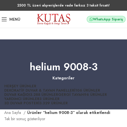
2500 TL üzeri alışverişlerde vade farksız 3 taksit fırsatı!
WhatsApp Sipariş
MENÜ
helium 9008-3
Kategoriler
HERŞEY
ÜRÜNLER
DEKORATIF DUVAR & TAVAN PANELLERI
106 ÜRÜNLER
DUVAR KAĞIDI
3.288 ÜRÜNLER
GERGI TAVAN
96 ÜRÜNLER
YARDIMCI ÜRÜNLER
3 ÜRÜNLER
3D DUVAR POSTERI
3.329 ÜRÜNLER
Ana Sayfa
Ürünler “helium 9008-3” olarak etiketlendi
Tek bir sonuç gösteriliyor