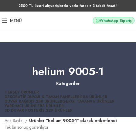
2500 TL üzeri alışverişlerde vade farksız 3 taksit fırsatı!
WhatsApp Sipariş
MENÜ
helium 9005-1
Kategoriler
HERŞEY
ÜRÜNLER
DEKORATIF DUVAR & TAVAN PANELLERI
106 ÜRÜNLER
DUVAR KAĞIDI
3.288 ÜRÜNLER
GERGI TAVAN
96 ÜRÜNLER
YARDIMCI ÜRÜNLER
3 ÜRÜNLER
3D DUVAR POSTERI
3.329 ÜRÜNLER
Ana Sayfa
Ürünler “helium 9005-1” olarak etiketlendi
Tek bir sonuç gösteriliyor