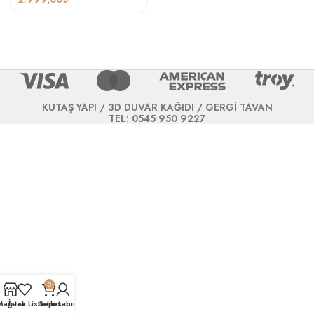
KUTAŞ YAPI / 3D DUVAR KAĞIDI / GERGİ TAVAN
TEL: 0545 950 9227
0
Mağaza
İstek Listesi
Sepet
Hesabım