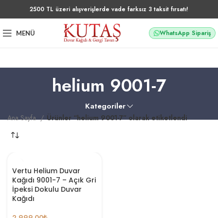
2500 TL üzeri alışverişlerde vade farksız 3 taksit fırsatı!
WhatsApp Sipariş
MENÜ
helium 9001-7
Kategoriler
Ana Sayfa
Ürünler “helium 9001-7” olarak etiketlendi
Vertu Helium Duvar
Kağıdı 9001-7 – Açık Gri
İpeksi Dokulu Duvar
Kağıdı
2.999,00
₺