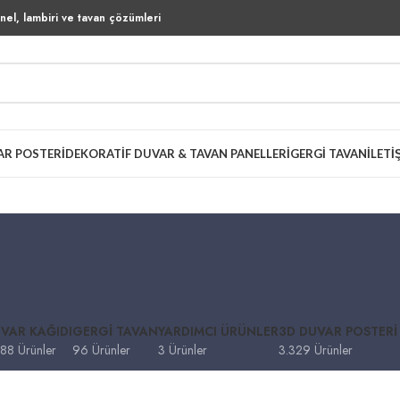
el, lambiri ve tavan çözümleri
AR POSTERI
DEKORATIF DUVAR & TAVAN PANELLERI
GERGI TAVAN
İLETI
VAR KAĞIDI
GERGI TAVAN
YARDIMCI ÜRÜNLER
3D DUVAR POSTERI
88 Ürünler
96 Ürünler
3 Ürünler
3.329 Ürünler