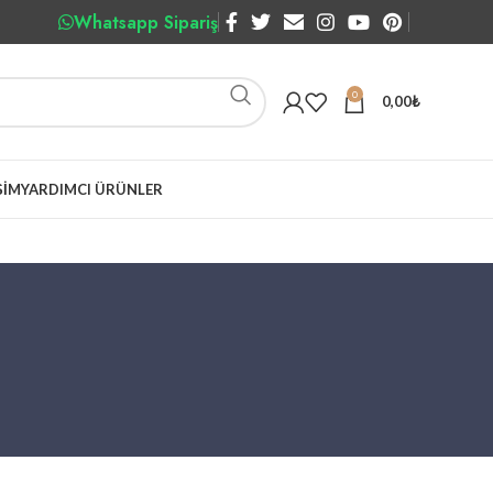
Whatsapp Sipariş
0
0,00
₺
ŞIM
YARDIMCI ÜRÜNLER