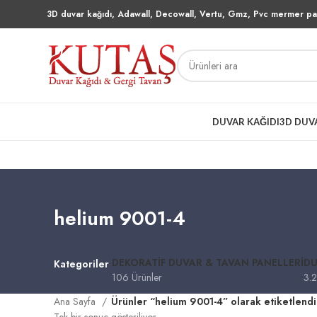
3D duvar kağıdı, Adawall, Decowall, Vertu, Gmz, Pvc mermer pan
DUVAR KAĞIDI
3D DUV
helium 9001-4
DEKORATIF DUVAR & TAVAN PANELLERI
DU
Kategoriler
106 Ürünler
3.2
Ana Sayfa
Ürünler “helium 9001-4” olarak etiketlendi