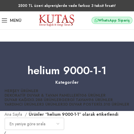
2500 TL üzeri alışverişlerde vade farksız 3 taksit fırsatı!
WhatsApp Sipariş
MENÜ
helium 9000-1-1
Kategoriler
HERŞEY
ÜRÜNLER
DEKORATIF DUVAR & TAVAN PANELLERI
106 ÜRÜNLER
DUVAR KAĞIDI
3.288 ÜRÜNLER
GERGI TAVAN
96 ÜRÜNLER
YARDIMCI ÜRÜNLER
3 ÜRÜNLER
3D DUVAR POSTERI
3.310 ÜRÜNLER
Ana Sayfa
Ürünler “helium 9000-1-1” olarak etiketlendi