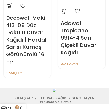
Decowall Maki
Adawall
413-09 Düz
Tropicano
Dokulu Duvar
9914-4 Sarı
Kağıdı | Hardal
Çiçekli Duvar
Sarısı Kumaş
Kağıdı
Görünümlü 16
m²
2.949,99
₺
1.650,00
₺
KUTAŞ YAPI / 3D DUVAR KAĞIDI / GERGİ TAVAN
TEL: 0545 950 9227
0