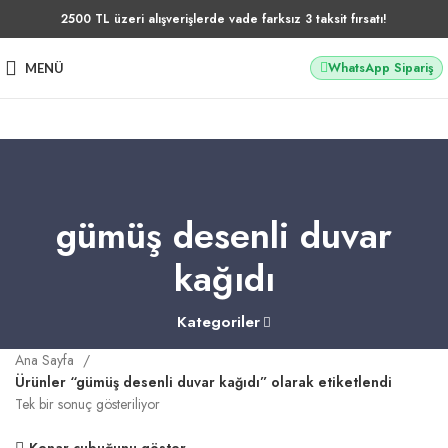
2500 TL üzeri alışverişlerde vade farksız 3 taksit fırsatı!
WhatsApp Sipariş
MENÜ
gümüş desenli duvar
kağıdı
Kategoriler
Ana Sayfa
Ürünler “gümüş desenli duvar kağıdı” olarak etiketlendi
Tek bir sonuç gösteriliyor
Kenar çubuğunu göster