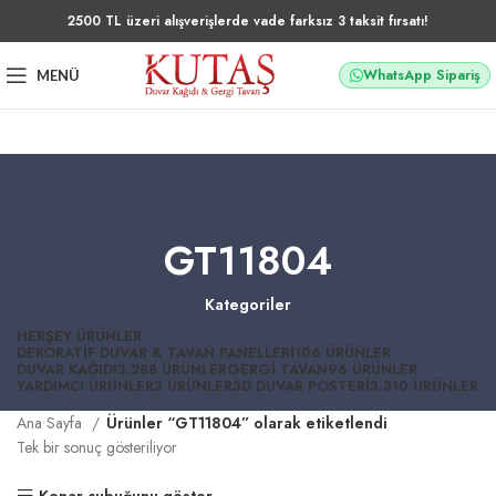
2500 TL üzeri alışverişlerde vade farksız 3 taksit fırsatı!
WhatsApp Sipariş
MENÜ
GT11804
Kategoriler
HERŞEY
ÜRÜNLER
DEKORATIF DUVAR & TAVAN PANELLERI
106 ÜRÜNLER
DUVAR KAĞIDI
3.288 ÜRÜNLER
GERGI TAVAN
96 ÜRÜNLER
YARDIMCI ÜRÜNLER
3 ÜRÜNLER
3D DUVAR POSTERI
3.310 ÜRÜNLER
Ana Sayfa
Ürünler “GT11804” olarak etiketlendi
Tek bir sonuç gösteriliyor
Kenar çubuğunu göster