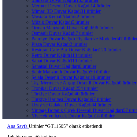
Manzara Duvar Kağıdı
135 ürünler
Mermer Desenli Duvar Kağıdı
14 ürünler
Mimari 3D Duvar Kağıdı
31 ürünler
Mustafa Kemal Atatürk
2 ürünler
Müzik Duvar Kağıdı
5 ürünler
Orman Manzaralı Duvar Kağıdı
96 ürünler
Osmanlı Duvar Kağıdı
7 ürünler
Palmiye Duvar Kağıdı Fiyatları ve Modelleri
47 ürünle
Pizza Duvar Kağıdı
2 ürünler
Restoran Cafe Bar Duvar Kağıtları
120 ürünler
Retro Duvar Kağıdı
113 ürünler
Sanat Duvar Kağıdı
119 ürünler
Sanatsal Duvar Kağıtları
0 ürünler
Şehir Manzaralı Duvar Kağıdı
59 ürünler
Şelala Desenli Duvar Kağıtları
19 ürünler
Taş, Mermer ve Ahşap Desenli Duvar Kağıdı
0 ürünler
Tropikal Duvar Kağıdı
254 ürünler
Türkiye Duvar Kağıdı
40 ürünler
Türkiye Haritası Duvar Kağıdı
97 ürünler
Uzay ve Galaksi Duvar Kağıdı
84 ürünler
Vintage Botanik Çiçek Desenli Duvar Kağıtları
57 ürün
Yiyecek ve İçecek Duvar Kağıdı
18 ürünler
Ana Sayfa
Ürünler “GT11505” olarak etiketlendi
Tek bir sonuç gösteriliyor