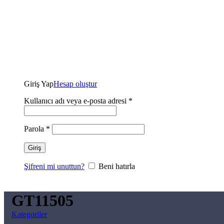
Giriş Yap
Hesap oluştur
Kullanıcı adı veya e-posta adresi
*
Parola
*
Giriş
Şifreni mi unuttun?
Beni hatırla
GT11505
Kategoriler