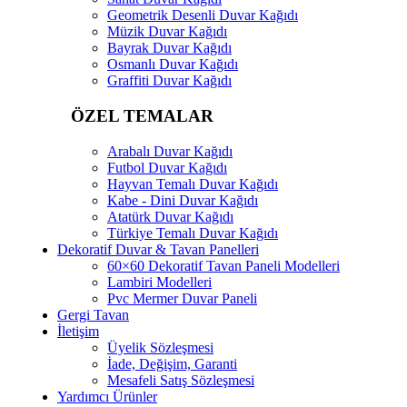
Geometrik Desenli Duvar Kağıdı
Müzik Duvar Kağıdı
Bayrak Duvar Kağıdı
Osmanlı Duvar Kağıdı
Graffiti Duvar Kağıdı
ÖZEL TEMALAR
Arabalı Duvar Kağıdı
Futbol Duvar Kağıdı
Hayvan Temalı Duvar Kağıdı
Kabe - Dini Duvar Kağıdı
Atatürk Duvar Kağıdı
Türkiye Temalı Duvar Kağıdı
Dekoratif Duvar & Tavan Panelleri
60×60 Dekoratif Tavan Paneli Modelleri
Lambiri Modelleri
Pvc Mermer Duvar Paneli
Gergi Tavan
İletişim
Üyelik Sözleşmesi
İade, Değişim, Garanti
Mesafeli Satış Sözleşmesi
Yardımcı Ürünler