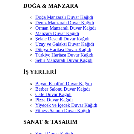
DOĞA & MANZARA
Doğa Manzaralı Duvar Kağıdı
Deniz Manzaralı Duvar Kağıdı
Orman Manzaralı Duvar Kağıdı
Manzara Duvar Kağıdı
Şelale Desenli Duvar Kağıdı
Uzay ve Galaksi Duvar Kağıdı
Dünya Haritası Duvar Kağıdı
Türkiye Haritası Duvar Kağıdı
Şehir Manzaralı Duvar Kağıdı
İŞ YERLERİ
Bayan Kuaförü Duvar Kağıdı
Berber Salonu Duvar Kağıdı
Cafe Duvar Kağıdı
Pizza Duvar Kağıdı
Yiyecek ve İçecek Duvar Kağıdı
Fitness Salonu Duvar Kağıdı
SANAT & TASARIM
Sanat Duvar Kağıdı