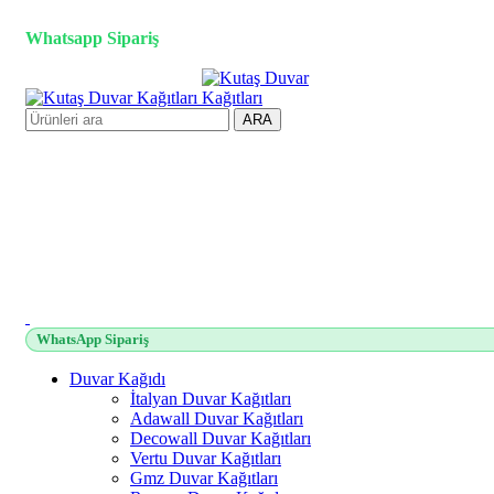
3D duvar kağıdı, Adawall, Decowall, Vertu, Gmz, Pvc mermer 
Whatsapp Sipariş
ARA
WhatsApp Sipariş
Duvar Kağıdı
İtalyan Duvar Kağıtları
Adawall Duvar Kağıtları
Decowall Duvar Kağıtları
Vertu Duvar Kağıtları
Gmz Duvar Kağıtları