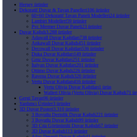
Herşey
ürünler
Dekoratif Duvar & Tavan Panelleri
106 ürünler
60×60 Dekoratif Tavan Paneli Modelleri
24 ürünler
Lambiri Modelleri
59 ürünler
Pvc Mermer Duvar Paneli
23 ürünler
Duvar Kağıdı
3.288 ürünler
Adawall Duvar Kağıtları
738 ürünler
Ankawall Duvar Kağıdı
451 ürünler
Decowall Duvar Kağıtları
536 ürünler
Duka Duvar Kağıtları
149 ürünler
Gmz Duvar Kağıtları
251 ürünler
İtalyan Duvar Kağıtları
201 ürünler
Ottimo Duvar Kağıdı
226 ürünler
Ravena Duvar Kağıdı
320 ürünler
Vertu Duvar Kağıtları
416 ürünler
Vertu Olivia Duvar Kağıtları
1 ürün
Wallert Olivia (Vertu Olivia) Duvar Kağıdı
71 ür
Gergi Tavan
96 ürünler
Yardımcı Ürünler
3 ürünler
3D Duvar Posteri
3.310 ürünler
3 Boyutlu Derinlik Duvar Kağıdı
221 ürünler
3 Boyutlu Duvar Kağıdı
99 ürünler
3D Çıta Görünümlü Duvar Kağıdı
67 ürünler
3D Duvar Kağıdı
113 ürünler
Ağaç Desenli Duvar Kağıdı
41 ürünler