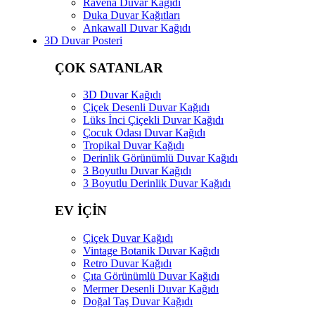
Ravena Duvar Kağıdı
Duka Duvar Kağıtları
Ankawall Duvar Kağıdı
3D Duvar Posteri
ÇOK SATANLAR
3D Duvar Kağıdı
Çiçek Desenli Duvar Kağıdı
Lüks İnci Çiçekli Duvar Kağıdı
Çocuk Odası Duvar Kağıdı
Tropikal Duvar Kağıdı
Derinlik Görünümlü Duvar Kağıdı
3 Boyutlu Duvar Kağıdı
3 Boyutlu Derinlik Duvar Kağıdı
EV İÇİN
Çiçek Duvar Kağıdı
Vintage Botanik Duvar Kağıdı
Retro Duvar Kağıdı
Çıta Görünümlü Duvar Kağıdı
Mermer Desenli Duvar Kağıdı
Doğal Taş Duvar Kağıdı