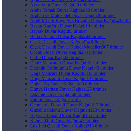
Akvaryum Duvar Kağıdı
0 ürünler
Araba Temalı Duvar Kağıtları
60 ürünler
Arabalı ve Motosiklet Duvar Kağıdı
29 ürünler
Atatürk Türk Bayrağı 3 Boyutlu Duvar Kağıdı
40 ürün
Bayan Kuaförü Duvar Kağıdı
14 ürünler
Bayrak Duvar Kağıdı
3 ürünler
Berber Salonu Duvar Kağıtları
66 ürünler
Çiçek Desenli Duvar Kağıdı
224 ürünler
Çiçek Desenli Duvar Kağıdı Modelleri
307 ürünler
Çocuk Odası Duvar Kağıdı
264 ürünler
Coffe Duvar Kağıdı
6 ürünler
Deniz Manzaralı Duvar Kağıdı
61 ürünler
Derinlik Görünümlü Duvar Kağıdı
43 ürünler
Doğa Manzara Duvar Kağıdı
310 ürünler
Doğa Manzaralı Duvar Kağıdı
137 ürünler
Doğal Taş Duvar Kağıtları
88 ürünler
Dünya Haritası Duvar Kağıdı
125 ürünler
Eskitme Duvar Kağıdı
68 ürünler
Futbol Duvar Kağıdı
1 ürün
Geometrik Desenli Duvar Kağıdı
217 ürünler
Güzellik Salonu Duvar Kağıtları
123 ürünler
Hayvan Temalı Duvar Kağıdı
165 ürünler
Kabe – Dini Duvar Kağıdı
47 ürünler
Lüx İnci Çicekli Duvar Kağıdı
313 ürünler