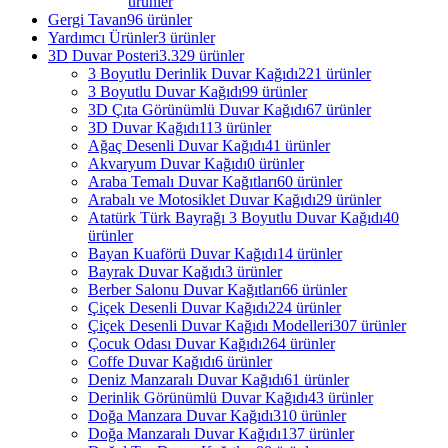
ürünler
Gergi Tavan
96 ürünler
Yardımcı Ürünler
3 ürünler
3D Duvar Posteri
3.329 ürünler
3 Boyutlu Derinlik Duvar Kağıdı
221 ürünler
3 Boyutlu Duvar Kağıdı
99 ürünler
3D Çıta Görünümlü Duvar Kağıdı
67 ürünler
3D Duvar Kağıdı
113 ürünler
Ağaç Desenli Duvar Kağıdı
41 ürünler
Akvaryum Duvar Kağıdı
0 ürünler
Araba Temalı Duvar Kağıtları
60 ürünler
Arabalı ve Motosiklet Duvar Kağıdı
29 ürünler
Atatürk Türk Bayrağı 3 Boyutlu Duvar Kağıdı
40
ürünler
Bayan Kuaförü Duvar Kağıdı
14 ürünler
Bayrak Duvar Kağıdı
3 ürünler
Berber Salonu Duvar Kağıtları
66 ürünler
Çiçek Desenli Duvar Kağıdı
224 ürünler
Çiçek Desenli Duvar Kağıdı Modelleri
307 ürünler
Çocuk Odası Duvar Kağıdı
264 ürünler
Coffe Duvar Kağıdı
6 ürünler
Deniz Manzaralı Duvar Kağıdı
61 ürünler
Derinlik Görünümlü Duvar Kağıdı
43 ürünler
Doğa Manzara Duvar Kağıdı
310 ürünler
Doğa Manzaralı Duvar Kağıdı
137 ürünler