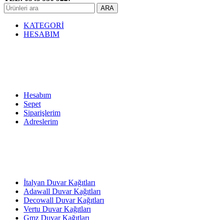
ARA
KATEGORİ
HESABIM
Hesabım
Sepet
Siparişlerim
Adreslerim
İtalyan Duvar Kağıtları
Adawall Duvar Kağıtları
Decowall Duvar Kağıtları
Vertu Duvar Kağıtları
Gmz Duvar Kağıtları