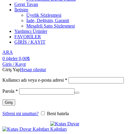
Gergi Tavan
İletişim
Üyelik Sözleşmesi
İade, Değişim, Garanti
Mesafeli Satış Sözleşmesi
Yardımcı Ürünler
FAVORİLER
GİRİŞ / KAYIT
ARA
0
öğeler
0,00
₺
Giriş / Kayıt
Giriş Yap
Hesap oluştur
Kullanıcı adı veya e-posta adresi
*
Parola
*
Giriş
Şifreni mi unuttun?
Beni hatırla