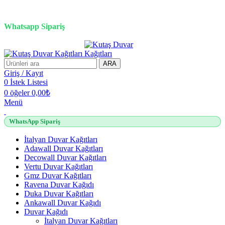
3D duvar kağıdı, Adawall, Decowall, Vertu, Gmz, Pvc mermer
panel, lambiri ve tavan çözümleri
Whatsapp Sipariş
2500 TL üzeri alışverişlerde vade farksız 3 taksit fırsatı!
ARA
Giriş / Kayıt
0
İstek Listesi
0
öğeler
0,00
₺
Menü
WhatsApp Sipariş
İtalyan Duvar Kağıtları
Adawall Duvar Kağıtları
Decowall Duvar Kağıtları
Vertu Duvar Kağıtları
Gmz Duvar Kağıtları
Ravena Duvar Kağıdı
Duka Duvar Kağıtları
Ankawall Duvar Kağıdı
Duvar Kağıdı
İtalyan Duvar Kağıtları