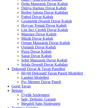
Doğa Manzaralı Duvar Kağıdı
Dünya Haritası Duvar Kağıdı
Berber Salonu Duvar Kağıtları
Futbol Duvar Kağıdı
Geometrik Desenli Duvar Kağıdı
Hayvan Temalı Duvar Kağıdı
Lüx İnci Çicekli Duvar Kağıdı
Manzara Duvar Kağıdı
Müzik Duvar Kağıdı
Orman Manzaralı Duvar Kağıdı
Osmanlı Duvar Kağıdı
Pizza Duvar Kağıdı
Sanat Duvar Kağıdı
Şehir Manzaralı Duvar Kağıdı
Şelala Desenli Duvar Kağıtları
Dekoratif Duvar & Tavan Panelleri
60×60 Dekoratif Tavan Paneli Modelleri
Lambiri Modelleri
Pvc Mermer Duvar Paneli
Gergi Tavan
İletişim
Üyelik Sözleşmesi
İade, Değişim, Garanti
Mesafeli Satış Sözleşmesi
Yardımcı Ürünler