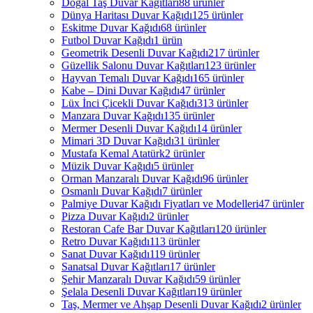
Doğal Taş Duvar Kağıtları
88 ürünler
Dünya Haritası Duvar Kağıdı
125 ürünler
Eskitme Duvar Kağıdı
68 ürünler
Futbol Duvar Kağıdı
1 ürün
Geometrik Desenli Duvar Kağıdı
217 ürünler
Güzellik Salonu Duvar Kağıtları
123 ürünler
Hayvan Temalı Duvar Kağıdı
165 ürünler
Kabe – Dini Duvar Kağıdı
47 ürünler
Lüx İnci Çicekli Duvar Kağıdı
313 ürünler
Manzara Duvar Kağıdı
135 ürünler
Mermer Desenli Duvar Kağıdı
14 ürünler
Mimari 3D Duvar Kağıdı
31 ürünler
Mustafa Kemal Atatürk
2 ürünler
Müzik Duvar Kağıdı
5 ürünler
Orman Manzaralı Duvar Kağıdı
96 ürünler
Osmanlı Duvar Kağıdı
7 ürünler
Palmiye Duvar Kağıdı Fiyatları ve Modelleri
47 ürünler
Pizza Duvar Kağıdı
2 ürünler
Restoran Cafe Bar Duvar Kağıtları
120 ürünler
Retro Duvar Kağıdı
113 ürünler
Sanat Duvar Kağıdı
119 ürünler
Sanatsal Duvar Kağıtları
17 ürünler
Şehir Manzaralı Duvar Kağıdı
59 ürünler
Şelala Desenli Duvar Kağıtları
19 ürünler
Taş, Mermer ve Ahşap Desenli Duvar Kağıdı
2 ürünler