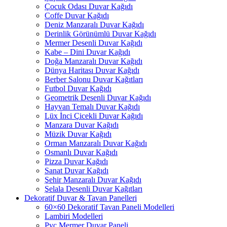
Çocuk Odası Duvar Kağıdı
Coffe Duvar Kağıdı
Deniz Manzaralı Duvar Kağıdı
Derinlik Görünümlü Duvar Kağıdı
Mermer Desenli Duvar Kağıdı
Kabe – Dini Duvar Kağıdı
Doğa Manzaralı Duvar Kağıdı
Dünya Haritası Duvar Kağıdı
Berber Salonu Duvar Kağıtları
Futbol Duvar Kağıdı
Geometrik Desenli Duvar Kağıdı
Hayvan Temalı Duvar Kağıdı
Lüx İnci Çicekli Duvar Kağıdı
Manzara Duvar Kağıdı
Müzik Duvar Kağıdı
Orman Manzaralı Duvar Kağıdı
Osmanlı Duvar Kağıdı
Pizza Duvar Kağıdı
Sanat Duvar Kağıdı
Şehir Manzaralı Duvar Kağıdı
Şelala Desenli Duvar Kağıtları
Dekoratif Duvar & Tavan Panelleri
60×60 Dekoratif Tavan Paneli Modelleri
Lambiri Modelleri
Pvc Mermer Duvar Paneli