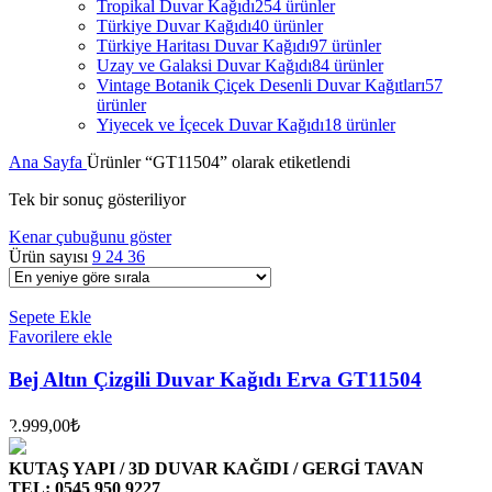
Tropikal Duvar Kağıdı
254 ürünler
Türkiye Duvar Kağıdı
40 ürünler
Türkiye Haritası Duvar Kağıdı
97 ürünler
Uzay ve Galaksi Duvar Kağıdı
84 ürünler
Vintage Botanik Çiçek Desenli Duvar Kağıtları
57
ürünler
Yiyecek ve İçecek Duvar Kağıdı
18 ürünler
Ana Sayfa
Ürünler “GT11504” olarak etiketlendi
Tek bir sonuç gösteriliyor
Kenar çubuğunu göster
Ürün sayısı
9
24
36
Sepete Ekle
Favorilere ekle
Bej Altın Çizgili Duvar Kağıdı Erva GT11504
2.999,00
₺
KUTAŞ YAPI / 3D DUVAR KAĞIDI / GERGİ TAVAN
TEL: 0545 950 9227