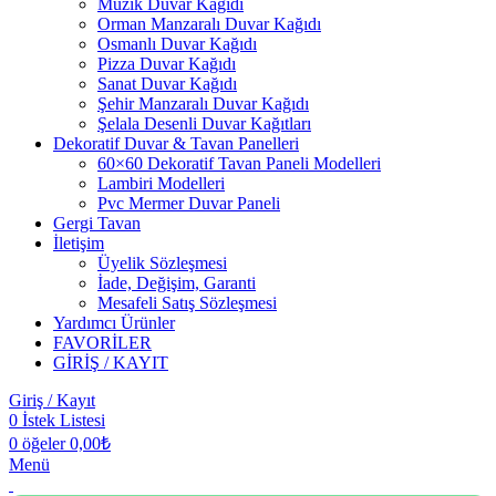
Müzik Duvar Kağıdı
Orman Manzaralı Duvar Kağıdı
Osmanlı Duvar Kağıdı
Pizza Duvar Kağıdı
Sanat Duvar Kağıdı
Şehir Manzaralı Duvar Kağıdı
Şelala Desenli Duvar Kağıtları
Dekoratif Duvar & Tavan Panelleri
60×60 Dekoratif Tavan Paneli Modelleri
Lambiri Modelleri
Pvc Mermer Duvar Paneli
Gergi Tavan
İletişim
Üyelik Sözleşmesi
İade, Değişim, Garanti
Mesafeli Satış Sözleşmesi
Yardımcı Ürünler
FAVORİLER
GİRİŞ / KAYIT
Giriş / Kayıt
0
İstek Listesi
0
öğeler
0,00
₺
Menü