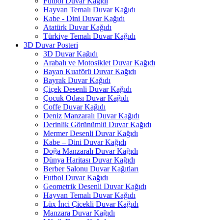
Futbol Duvar Kağıdı
Hayvan Temalı Duvar Kağıdı
Kabe - Dini Duvar Kağıdı
Atatürk Duvar Kağıdı
Türkiye Temalı Duvar Kağıdı
3D Duvar Posteri
3D Duvar Kağıdı
Arabalı ve Motosiklet Duvar Kağıdı
Bayan Kuaförü Duvar Kağıdı
Bayrak Duvar Kağıdı
Çiçek Desenli Duvar Kağıdı
Çocuk Odası Duvar Kağıdı
Coffe Duvar Kağıdı
Deniz Manzaralı Duvar Kağıdı
Derinlik Görünümlü Duvar Kağıdı
Mermer Desenli Duvar Kağıdı
Kabe – Dini Duvar Kağıdı
Doğa Manzaralı Duvar Kağıdı
Dünya Haritası Duvar Kağıdı
Berber Salonu Duvar Kağıtları
Futbol Duvar Kağıdı
Geometrik Desenli Duvar Kağıdı
Hayvan Temalı Duvar Kağıdı
Lüx İnci Çicekli Duvar Kağıdı
Manzara Duvar Kağıdı