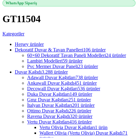
WhatsApp Sipariş
GT11504
Kategoriler
Herşey
ürünler
Dekoratif Duvar & Tavan Panelleri
106 ürünler
60×60 Dekoratif Tavan Paneli Modelleri
24 ürünler
Lambiri Modelleri
59 ürünler
Pvc Mermer Duvar Paneli
23 ürünler
Duvar Kağıdı
3.288 ürünler
Adawall Duvar Kağıtları
738 ürünler
Ankawall Duvar Kağıdı
451 ürünler
Decowall Duvar Kağıtları
536 ürünler
Duka Duvar Kağıtları
149 ürünler
Gmz Duvar Kağıtları
251 ürünler
İtalyan Duvar Kağıtları
201 ürünler
Ottimo Duvar Kağıdı
226 ürünler
Ravena Duvar Kağıdı
320 ürünler
Vertu Duvar Kağıtları
416 ürünler
Vertu Olivia Duvar Kağıtları
1 ürün
Wallert Olivia (Vertu Olivia) Duvar Kağıdı
71