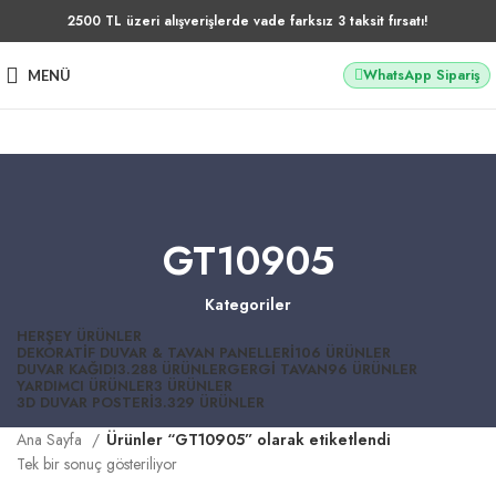
2500 TL üzeri alışverişlerde vade farksız 3 taksit fırsatı!
WhatsApp Sipariş
MENÜ
GT10905
Kategoriler
HERŞEY
ÜRÜNLER
DEKORATIF DUVAR & TAVAN PANELLERI
106 ÜRÜNLER
DUVAR KAĞIDI
3.288 ÜRÜNLER
GERGI TAVAN
96 ÜRÜNLER
YARDIMCI ÜRÜNLER
3 ÜRÜNLER
3D DUVAR POSTERI
3.329 ÜRÜNLER
Ana Sayfa
Ürünler “GT10905” olarak etiketlendi
Tek bir sonuç gösteriliyor