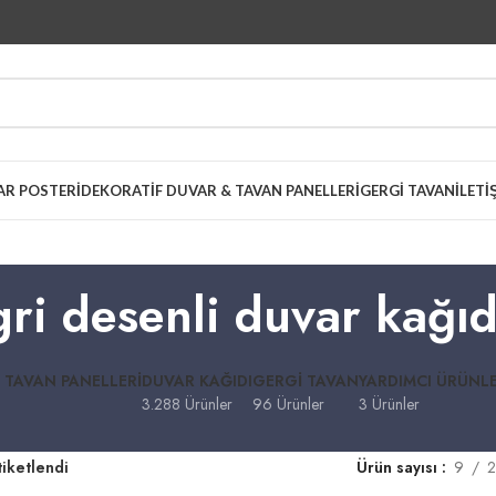
AR POSTERI
DEKORATIF DUVAR & TAVAN PANELLERI
GERGI TAVAN
İLETI
gri desenli duvar kağıd
 TAVAN PANELLERI
DUVAR KAĞIDI
GERGI TAVAN
YARDIMCI ÜRÜNL
3.288 Ürünler
96 Ürünler
3 Ürünler
tiketlendi
Ürün sayısı
9
2