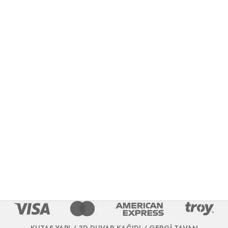
KUTAŞ YAPI / 3D DUVAR KAĞIDI / GERGİ TAVAN