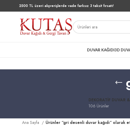
2500 TL üzeri alışverişlerde vade farksız 3 taksit fırsatı!
DUVAR KAĞIDI
3D DUV
DEKORATIF DUVAR &
106 Ürünler
Ana Sayfa
Ürünler “gri desenli duvar kağıdı” olarak e