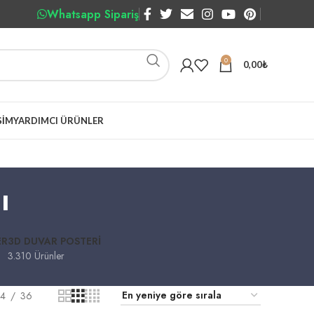
Whatsapp Sipariş
0
0,00
₺
ŞIM
YARDIMCI ÜRÜNLER
ı
ER
3D DUVAR POSTERI
3.310 Ürünler
4
36