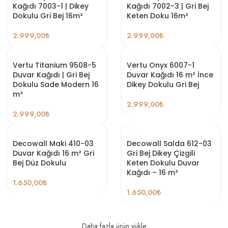
Kağıdı 7003-1 | Dikey
Kağıdı 7002-3 | Gri Bej
Dokulu Gri Bej 16m²
Keten Doku 16m²
2.999,00
₺
2.999,00
₺
Vertu Titanium 9508-5
Vertu Onyx 6007-1
Duvar Kağıdı | Gri Bej
Duvar Kağıdı 16 m² İnce
Dokulu Sade Modern 16
Dikey Dokulu Gri Bej
m²
2.999,00
₺
2.999,00
₺
Decowall Maki 410-03
Decowall Salda 612-03
Duvar Kağıdı 16 m² Gri
Gri Bej Dikey Çizgili
Bej Düz Dokulu
Keten Dokulu Duvar
Kağıdı – 16 m²
1.650,00
₺
1.650,00
₺
Daha fazla ürün yükle