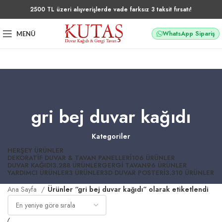
2500 TL üzeri alışverişlerde vade farksız 3 taksit fırsatı!
WhatsApp Sipariş
MENÜ
gri bej duvar kağıdı
Kategoriler
HERŞEY
ÜRÜNLER
DEKORATIF DUVAR & TAVAN PANELLERI
106 ÜRÜNLER
DUVAR KAĞIDI
3.288 ÜRÜNLER
GERGI TAVAN
96 ÜRÜNLER
YARDIMCI ÜRÜNLER
3 ÜRÜNLER
3D DUVAR POSTERI
3.310 ÜRÜNLER
Ana Sayfa
Ürünler “gri bej duvar kağıdı” olarak etiketlendi