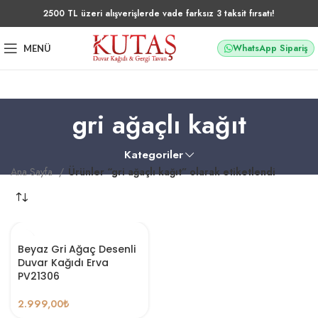
2500 TL üzeri alışverişlerde vade farksız 3 taksit fırsatı!
WhatsApp Sipariş
MENÜ
gri ağaçlı kağıt
Kategoriler
Ana Sayfa
Ürünler “gri ağaçlı kağıt” olarak etiketlendi
Beyaz Gri Ağaç Desenli
Duvar Kağıdı Erva
PV21306
2.999,00
₺