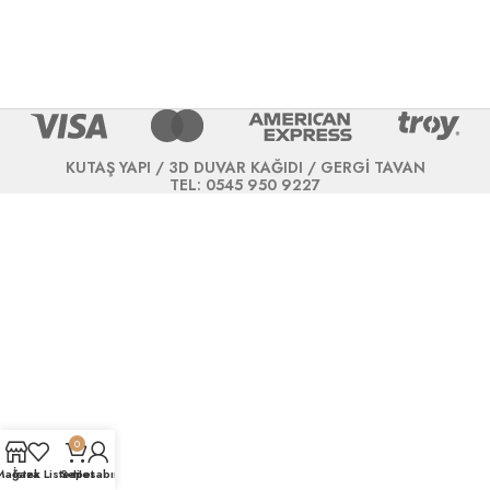
KUTAŞ YAPI / 3D DUVAR KAĞIDI / GERGİ TAVAN
TEL: 0545 950 9227
0
Mağaza
İstek Listesi
Sepet
Hesabım