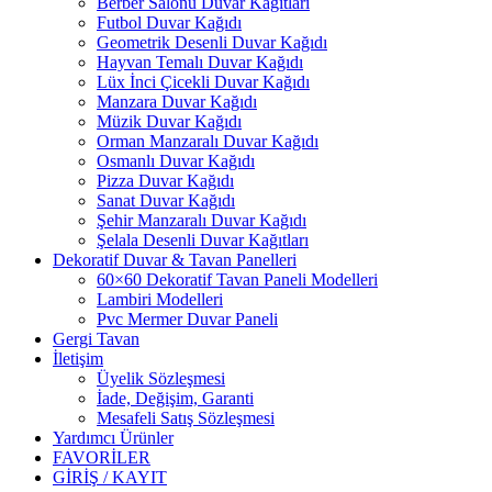
Berber Salonu Duvar Kağıtları
Futbol Duvar Kağıdı
Geometrik Desenli Duvar Kağıdı
Hayvan Temalı Duvar Kağıdı
Lüx İnci Çicekli Duvar Kağıdı
Manzara Duvar Kağıdı
Müzik Duvar Kağıdı
Orman Manzaralı Duvar Kağıdı
Osmanlı Duvar Kağıdı
Pizza Duvar Kağıdı
Sanat Duvar Kağıdı
Şehir Manzaralı Duvar Kağıdı
Şelala Desenli Duvar Kağıtları
Dekoratif Duvar & Tavan Panelleri
60×60 Dekoratif Tavan Paneli Modelleri
Lambiri Modelleri
Pvc Mermer Duvar Paneli
Gergi Tavan
İletişim
Üyelik Sözleşmesi
İade, Değişim, Garanti
Mesafeli Satış Sözleşmesi
Yardımcı Ürünler
FAVORİLER
GİRİŞ / KAYIT