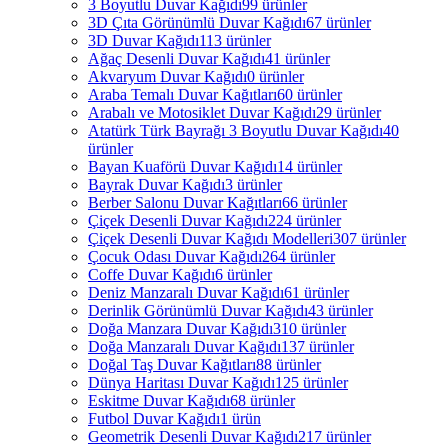
3 Boyutlu Duvar Kağıdı
99 ürünler
3D Çıta Görünümlü Duvar Kağıdı
67 ürünler
3D Duvar Kağıdı
113 ürünler
Ağaç Desenli Duvar Kağıdı
41 ürünler
Akvaryum Duvar Kağıdı
0 ürünler
Araba Temalı Duvar Kağıtları
60 ürünler
Arabalı ve Motosiklet Duvar Kağıdı
29 ürünler
Atatürk Türk Bayrağı 3 Boyutlu Duvar Kağıdı
40
ürünler
Bayan Kuaförü Duvar Kağıdı
14 ürünler
Bayrak Duvar Kağıdı
3 ürünler
Berber Salonu Duvar Kağıtları
66 ürünler
Çiçek Desenli Duvar Kağıdı
224 ürünler
Çiçek Desenli Duvar Kağıdı Modelleri
307 ürünler
Çocuk Odası Duvar Kağıdı
264 ürünler
Coffe Duvar Kağıdı
6 ürünler
Deniz Manzaralı Duvar Kağıdı
61 ürünler
Derinlik Görünümlü Duvar Kağıdı
43 ürünler
Doğa Manzara Duvar Kağıdı
310 ürünler
Doğa Manzaralı Duvar Kağıdı
137 ürünler
Doğal Taş Duvar Kağıtları
88 ürünler
Dünya Haritası Duvar Kağıdı
125 ürünler
Eskitme Duvar Kağıdı
68 ürünler
Futbol Duvar Kağıdı
1 ürün
Geometrik Desenli Duvar Kağıdı
217 ürünler