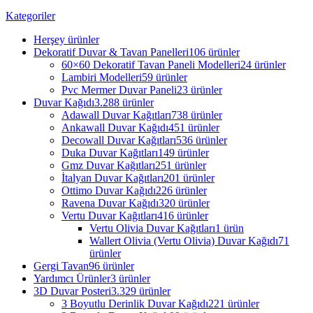
Kategoriler
Herşey
ürünler
Dekoratif Duvar & Tavan Panelleri
106 ürünler
60×60 Dekoratif Tavan Paneli Modelleri
24 ürünler
Lambiri Modelleri
59 ürünler
Pvc Mermer Duvar Paneli
23 ürünler
Duvar Kağıdı
3.288 ürünler
Adawall Duvar Kağıtları
738 ürünler
Ankawall Duvar Kağıdı
451 ürünler
Decowall Duvar Kağıtları
536 ürünler
Duka Duvar Kağıtları
149 ürünler
Gmz Duvar Kağıtları
251 ürünler
İtalyan Duvar Kağıtları
201 ürünler
Ottimo Duvar Kağıdı
226 ürünler
Ravena Duvar Kağıdı
320 ürünler
Vertu Duvar Kağıtları
416 ürünler
Vertu Olivia Duvar Kağıtları
1 ürün
Wallert Olivia (Vertu Olivia) Duvar Kağıdı
71
ürünler
Gergi Tavan
96 ürünler
Yardımcı Ürünler
3 ürünler
3D Duvar Posteri
3.329 ürünler
3 Boyutlu Derinlik Duvar Kağıdı
221 ürünler