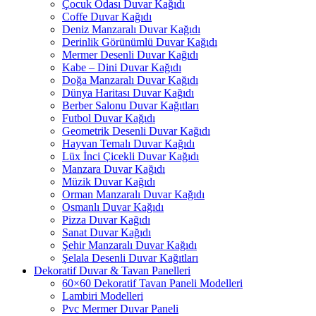
Çocuk Odası Duvar Kağıdı
Coffe Duvar Kağıdı
Deniz Manzaralı Duvar Kağıdı
Derinlik Görünümlü Duvar Kağıdı
Mermer Desenli Duvar Kağıdı
Kabe – Dini Duvar Kağıdı
Doğa Manzaralı Duvar Kağıdı
Dünya Haritası Duvar Kağıdı
Berber Salonu Duvar Kağıtları
Futbol Duvar Kağıdı
Geometrik Desenli Duvar Kağıdı
Hayvan Temalı Duvar Kağıdı
Lüx İnci Çicekli Duvar Kağıdı
Manzara Duvar Kağıdı
Müzik Duvar Kağıdı
Orman Manzaralı Duvar Kağıdı
Osmanlı Duvar Kağıdı
Pizza Duvar Kağıdı
Sanat Duvar Kağıdı
Şehir Manzaralı Duvar Kağıdı
Şelala Desenli Duvar Kağıtları
Dekoratif Duvar & Tavan Panelleri
60×60 Dekoratif Tavan Paneli Modelleri
Lambiri Modelleri
Pvc Mermer Duvar Paneli