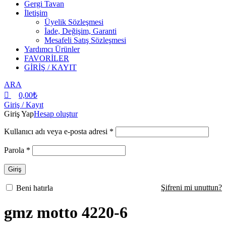
Gergi Tavan
İletişim
Üyelik Sözleşmesi
İade, Değişim, Garanti
Mesafeli Satış Sözleşmesi
Yardımcı Ürünler
FAVORİLER
GİRİŞ / KAYIT
ARA
0,00
₺
Giriş / Kayıt
Giriş Yap
Hesap oluştur
Kullanıcı adı veya e-posta adresi
*
Parola
*
Giriş
Şifreni mi unuttun?
Beni hatırla
gmz motto 4220-6