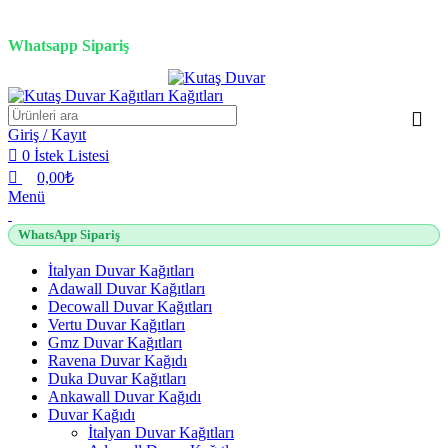
0
0
0
3D duvar kağıdı, Adawall, Decowall, Vertu, Gmz, Pvc mermer panel, lambiri ve
tavan çözümleri
Whatsapp Sipariş
2500 TL üzeri alışverişlerde vade farksız 3 taksit fırsatı!
Giriş / Kayıt
0
İstek Listesi
0,00
₺
Menü
WhatsApp Sipariş
İtalyan Duvar Kağıtları
Adawall Duvar Kağıtları
Decowall Duvar Kağıtları
Vertu Duvar Kağıtları
Gmz Duvar Kağıtları
Ravena Duvar Kağıdı
Duka Duvar Kağıtları
Ankawall Duvar Kağıdı
Duvar Kağıdı
İtalyan Duvar Kağıtları