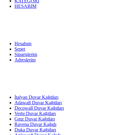
KATEGORİ
HESABIM
Hesabım
Sepet
Siparişlerim
Adreslerim
İtalyan Duvar Kağıtları
Adawall Duvar Kağıtları
Decowall Duvar Kağıtları
Vertu Duvar Kağıtları
Gmz Duvar Kağıtları
Ravena Duvar Kağıdı
Duka Duvar Kağıtları