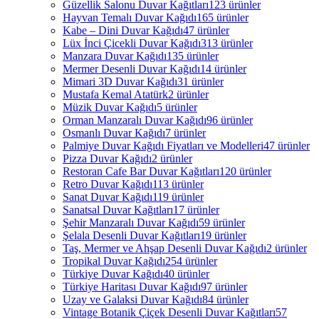
Güzellik Salonu Duvar Kağıtları
123 ürünler
Hayvan Temalı Duvar Kağıdı
165 ürünler
Kabe – Dini Duvar Kağıdı
47 ürünler
Lüx İnci Çicekli Duvar Kağıdı
313 ürünler
Manzara Duvar Kağıdı
135 ürünler
Mermer Desenli Duvar Kağıdı
14 ürünler
Mimari 3D Duvar Kağıdı
31 ürünler
Mustafa Kemal Atatürk
2 ürünler
Müzik Duvar Kağıdı
5 ürünler
Orman Manzaralı Duvar Kağıdı
96 ürünler
Osmanlı Duvar Kağıdı
7 ürünler
Palmiye Duvar Kağıdı Fiyatları ve Modelleri
47 ürünler
Pizza Duvar Kağıdı
2 ürünler
Restoran Cafe Bar Duvar Kağıtları
120 ürünler
Retro Duvar Kağıdı
113 ürünler
Sanat Duvar Kağıdı
119 ürünler
Sanatsal Duvar Kağıtları
17 ürünler
Şehir Manzaralı Duvar Kağıdı
59 ürünler
Şelala Desenli Duvar Kağıtları
19 ürünler
Taş, Mermer ve Ahşap Desenli Duvar Kağıdı
2 ürünler
Tropikal Duvar Kağıdı
254 ürünler
Türkiye Duvar Kağıdı
40 ürünler
Türkiye Haritası Duvar Kağıdı
97 ürünler
Uzay ve Galaksi Duvar Kağıdı
84 ürünler
Vintage Botanik Çiçek Desenli Duvar Kağıtları
57