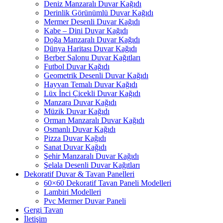
Deniz Manzaralı Duvar Kağıdı
Derinlik Görünümlü Duvar Kağıdı
Mermer Desenli Duvar Kağıdı
Kabe – Dini Duvar Kağıdı
Doğa Manzaralı Duvar Kağıdı
Dünya Haritası Duvar Kağıdı
Berber Salonu Duvar Kağıtları
Futbol Duvar Kağıdı
Geometrik Desenli Duvar Kağıdı
Hayvan Temalı Duvar Kağıdı
Lüx İnci Çicekli Duvar Kağıdı
Manzara Duvar Kağıdı
Müzik Duvar Kağıdı
Orman Manzaralı Duvar Kağıdı
Osmanlı Duvar Kağıdı
Pizza Duvar Kağıdı
Sanat Duvar Kağıdı
Şehir Manzaralı Duvar Kağıdı
Şelala Desenli Duvar Kağıtları
Dekoratif Duvar & Tavan Panelleri
60×60 Dekoratif Tavan Paneli Modelleri
Lambiri Modelleri
Pvc Mermer Duvar Paneli
Gergi Tavan
İletişim