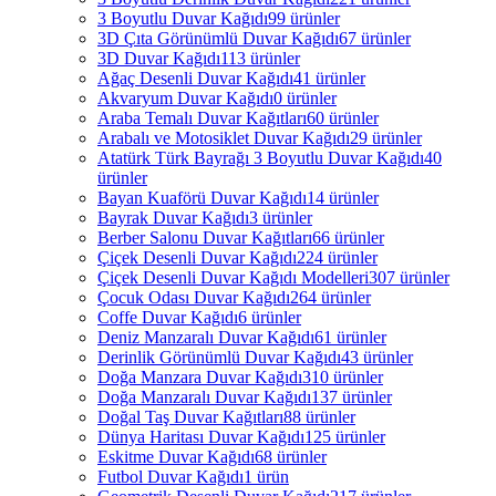
3 Boyutlu Duvar Kağıdı
99 ürünler
3D Çıta Görünümlü Duvar Kağıdı
67 ürünler
3D Duvar Kağıdı
113 ürünler
Ağaç Desenli Duvar Kağıdı
41 ürünler
Akvaryum Duvar Kağıdı
0 ürünler
Araba Temalı Duvar Kağıtları
60 ürünler
Arabalı ve Motosiklet Duvar Kağıdı
29 ürünler
Atatürk Türk Bayrağı 3 Boyutlu Duvar Kağıdı
40
ürünler
Bayan Kuaförü Duvar Kağıdı
14 ürünler
Bayrak Duvar Kağıdı
3 ürünler
Berber Salonu Duvar Kağıtları
66 ürünler
Çiçek Desenli Duvar Kağıdı
224 ürünler
Çiçek Desenli Duvar Kağıdı Modelleri
307 ürünler
Çocuk Odası Duvar Kağıdı
264 ürünler
Coffe Duvar Kağıdı
6 ürünler
Deniz Manzaralı Duvar Kağıdı
61 ürünler
Derinlik Görünümlü Duvar Kağıdı
43 ürünler
Doğa Manzara Duvar Kağıdı
310 ürünler
Doğa Manzaralı Duvar Kağıdı
137 ürünler
Doğal Taş Duvar Kağıtları
88 ürünler
Dünya Haritası Duvar Kağıdı
125 ürünler
Eskitme Duvar Kağıdı
68 ürünler
Futbol Duvar Kağıdı
1 ürün