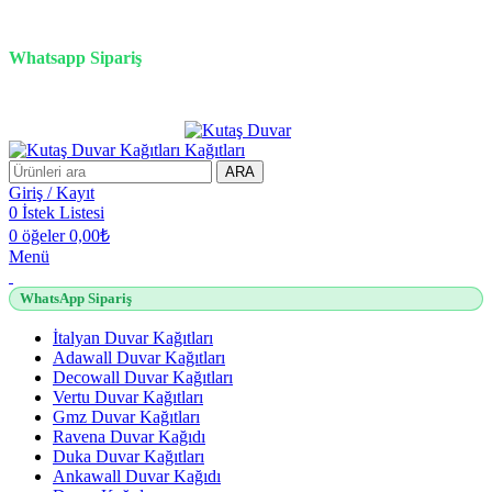
3D duvar kağıdı, Adawall, Decowall, Vertu, Gmz, Pvc mermer
panel, lambiri ve tavan çözümleri
Whatsapp Sipariş
2500 TL üzeri alışverişlerde vade farksız 3 taksit fırsatı!
ARA
Giriş / Kayıt
0
İstek Listesi
0
öğeler
0,00
₺
Menü
WhatsApp Sipariş
İtalyan Duvar Kağıtları
Adawall Duvar Kağıtları
Decowall Duvar Kağıtları
Vertu Duvar Kağıtları
Gmz Duvar Kağıtları
Ravena Duvar Kağıdı
Duka Duvar Kağıtları
Ankawall Duvar Kağıdı