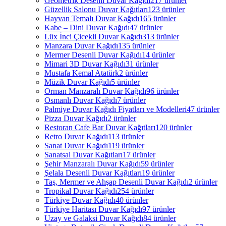
Geometrik Desenli Duvar Kağıdı
217 ürünler
Güzellik Salonu Duvar Kağıtları
123 ürünler
Hayvan Temalı Duvar Kağıdı
165 ürünler
Kabe – Dini Duvar Kağıdı
47 ürünler
Lüx İnci Çicekli Duvar Kağıdı
313 ürünler
Manzara Duvar Kağıdı
135 ürünler
Mermer Desenli Duvar Kağıdı
14 ürünler
Mimari 3D Duvar Kağıdı
31 ürünler
Mustafa Kemal Atatürk
2 ürünler
Müzik Duvar Kağıdı
5 ürünler
Orman Manzaralı Duvar Kağıdı
96 ürünler
Osmanlı Duvar Kağıdı
7 ürünler
Palmiye Duvar Kağıdı Fiyatları ve Modelleri
47 ürünler
Pizza Duvar Kağıdı
2 ürünler
Restoran Cafe Bar Duvar Kağıtları
120 ürünler
Retro Duvar Kağıdı
113 ürünler
Sanat Duvar Kağıdı
119 ürünler
Sanatsal Duvar Kağıtları
17 ürünler
Şehir Manzaralı Duvar Kağıdı
59 ürünler
Şelala Desenli Duvar Kağıtları
19 ürünler
Taş, Mermer ve Ahşap Desenli Duvar Kağıdı
2 ürünler
Tropikal Duvar Kağıdı
254 ürünler
Türkiye Duvar Kağıdı
40 ürünler
Türkiye Haritası Duvar Kağıdı
97 ürünler
Uzay ve Galaksi Duvar Kağıdı
84 ürünler