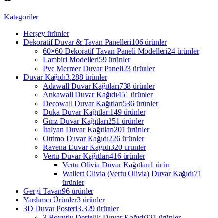
Kategoriler
Herşey
ürünler
Dekoratif Duvar & Tavan Panelleri
106 ürünler
60×60 Dekoratif Tavan Paneli Modelleri
24 ürünler
Lambiri Modelleri
59 ürünler
Pvc Mermer Duvar Paneli
23 ürünler
Duvar Kağıdı
3.288 ürünler
Adawall Duvar Kağıtları
738 ürünler
Ankawall Duvar Kağıdı
451 ürünler
Decowall Duvar Kağıtları
536 ürünler
Duka Duvar Kağıtları
149 ürünler
Gmz Duvar Kağıtları
251 ürünler
İtalyan Duvar Kağıtları
201 ürünler
Ottimo Duvar Kağıdı
226 ürünler
Ravena Duvar Kağıdı
320 ürünler
Vertu Duvar Kağıtları
416 ürünler
Vertu Olivia Duvar Kağıtları
1 ürün
Wallert Olivia (Vertu Olivia) Duvar Kağıdı
71
ürünler
Gergi Tavan
96 ürünler
Yardımcı Ürünler
3 ürünler
3D Duvar Posteri
3.329 ürünler
3 Boyutlu Derinlik Duvar Kağıdı
221 ürünler