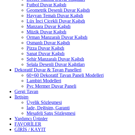
Futbol Duvar Kağıdı
Geometrik Desenli Duvar Kağıdı
Hayvan Temalı Duvar Kağıdı
Lüx İnci Çicekli Duvar Kağıdı
Manzara Duvar Kağıdı
Müzik Duvar Kağıdı
Orman Manzaralı Duvar Kağıdı
Osmanlı Duvar Kağıdı
Pizza Duvar Kağıdı
Sanat Duvar Kağıdı
Şehir Manzaralı Duvar Kağıdı
Şelala Desenli Duvar Kağıtları
Dekoratif Duvar & Tavan Panelleri
60×60 Dekoratif Tavan Paneli Modelleri
Lambiri Modelleri
Pvc Mermer Duvar Paneli
Gergi Tavan
İletişim
Üyelik Sözleşmesi
İade, Değişim, Garanti
Mesafeli Satış Sözleşmesi
Yardımcı Ürünler
FAVORİLER
GİRİŞ / KAYIT