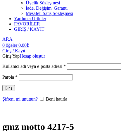
Üyelik Sözleşmesi
İade, Değişim, Garanti
Mesafeli Satış Sözleşmesi
Yardımcı Ürünler
FAVORİLER
GİRİŞ / KAYIT
ARA
0
öğeler
0,00
₺
Giriş / Kayıt
Giriş Yap
Hesap oluştur
Kullanıcı adı veya e-posta adresi
*
Parola
*
Giriş
Şifreni mi unuttun?
Beni hatırla
gmz motto 4217-5