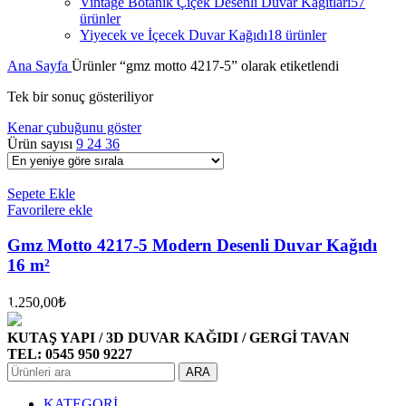
Vintage Botanik Çiçek Desenli Duvar Kağıtları
57
ürünler
Yiyecek ve İçecek Duvar Kağıdı
18 ürünler
Ana Sayfa
Ürünler “gmz motto 4217-5” olarak etiketlendi
Tek bir sonuç gösteriliyor
Kenar çubuğunu göster
Ürün sayısı
9
24
36
Sepete Ekle
Favorilere ekle
Gmz Motto 4217-5 Modern Desenli Duvar Kağıdı
16 m²
1.250,00
₺
KUTAŞ YAPI / 3D DUVAR KAĞIDI / GERGİ TAVAN
TEL: 0545 950 9227
ARA
KATEGORİ