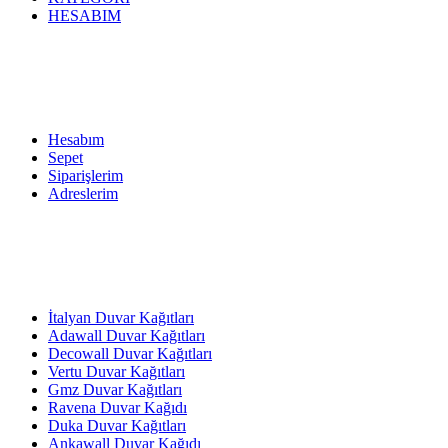
HESABIM
Hesabım
Sepet
Siparişlerim
Adreslerim
İtalyan Duvar Kağıtları
Adawall Duvar Kağıtları
Decowall Duvar Kağıtları
Vertu Duvar Kağıtları
Gmz Duvar Kağıtları
Ravena Duvar Kağıdı
Duka Duvar Kağıtları
Ankawall Duvar Kağıdı