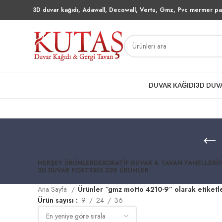
3D duvar kağıdı, Adawall, Decowall, Vertu, Gmz, Pvc mermer pan
DUVAR KAĞIDI
3D DUV
HERŞEY
ÜRÜNLER
DEKORATIF DUVAR & TAVAN PANELLERI
1
3D DUVAR POSTERI
3.329 ÜRÜNLER
Ana Sayfa
Ürünler “gmz motto 4210-9” olarak etiketl
Ürün sayısı
9
24
36