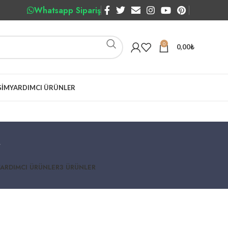
Whatsapp Sipariş
0
0,00
₺
ŞIM
YARDIMCI ÜRÜNLER
r
YARDIMCI ÜRÜNLER
3 ÜRÜNLER