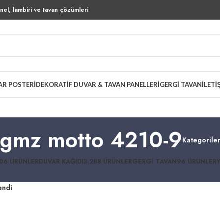
el, lambiri ve tavan çözümleri
AR POSTERI
DEKORATIF DUVAR & TAVAN PANELLERI
GERGI TAVAN
İLETI
gmz motto 4210-9
Kategorile
06 ÜRÜNLER
DUVAR KAĞIDI
3.288 ÜRÜNLER
GERGI TAVAN
96 ÜRÜNLER
endi