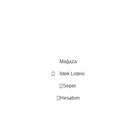
Mağaza
İstek Listesi
0
Sepet
Hesabım