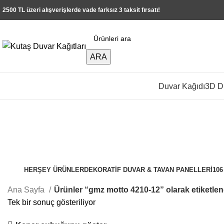
2500 TL üzeri alışverişlerde vade farksız 3 taksit fırsatı!
ARA
Duvar Kağıdı
3D Du
HERŞEY
ÜRÜNLER
DEKORATIF DUVAR & TAVAN PANELLERI
10
Ana Sayfa
Ürünler “gmz motto 4210-12” olarak etiketlen
Tek bir sonuç gösteriliyor