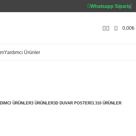
Whatsapp Sipariş
0
0,00
₺
im
Yardımcı Ürünler
oriler
DIMCI ÜRÜNLER
3 ÜRÜNLER
3D DUVAR POSTERI
3.310 ÜRÜNLER