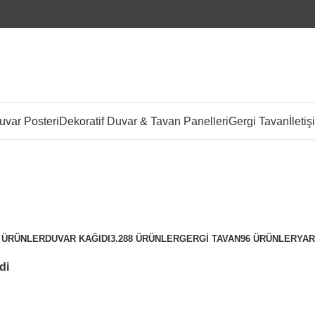
var Posteri
Dekoratif Duvar & Tavan Panelleri
Gergi Tavan
İletiş
gmz motto 4210-12
Kateg
6 ÜRÜNLER
DUVAR KAĞIDI
3.288 ÜRÜNLER
GERGI TAVAN
96 ÜRÜNLER
YAR
di