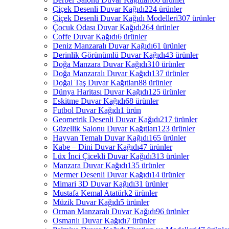
Çiçek Desenli Duvar Kağıdı
224 ürünler
Çiçek Desenli Duvar Kağıdı Modelleri
307 ürünler
Çocuk Odası Duvar Kağıdı
264 ürünler
Coffe Duvar Kağıdı
6 ürünler
Deniz Manzaralı Duvar Kağıdı
61 ürünler
Derinlik Görünümlü Duvar Kağıdı
43 ürünler
Doğa Manzara Duvar Kağıdı
310 ürünler
Doğa Manzaralı Duvar Kağıdı
137 ürünler
Doğal Taş Duvar Kağıtları
88 ürünler
Dünya Haritası Duvar Kağıdı
125 ürünler
Eskitme Duvar Kağıdı
68 ürünler
Futbol Duvar Kağıdı
1 ürün
Geometrik Desenli Duvar Kağıdı
217 ürünler
Güzellik Salonu Duvar Kağıtları
123 ürünler
Hayvan Temalı Duvar Kağıdı
165 ürünler
Kabe – Dini Duvar Kağıdı
47 ürünler
Lüx İnci Çicekli Duvar Kağıdı
313 ürünler
Manzara Duvar Kağıdı
135 ürünler
Mermer Desenli Duvar Kağıdı
14 ürünler
Mimari 3D Duvar Kağıdı
31 ürünler
Mustafa Kemal Atatürk
2 ürünler
Müzik Duvar Kağıdı
5 ürünler
Orman Manzaralı Duvar Kağıdı
96 ürünler
Osmanlı Duvar Kağıdı
7 ürünler