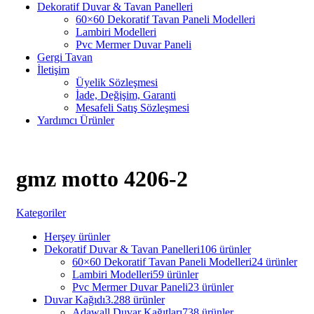
Dekoratif Duvar & Tavan Panelleri
60×60 Dekoratif Tavan Paneli Modelleri
Lambiri Modelleri
Pvc Mermer Duvar Paneli
Gergi Tavan
İletişim
Üyelik Sözleşmesi
İade, Değişim, Garanti
Mesafeli Satış Sözleşmesi
Yardımcı Ürünler
gmz motto 4206-2
Kategoriler
Herşey
ürünler
Dekoratif Duvar & Tavan Panelleri
106 ürünler
60×60 Dekoratif Tavan Paneli Modelleri
24 ürünler
Lambiri Modelleri
59 ürünler
Pvc Mermer Duvar Paneli
23 ürünler
Duvar Kağıdı
3.288 ürünler
Adawall Duvar Kağıtları
738 ürünler