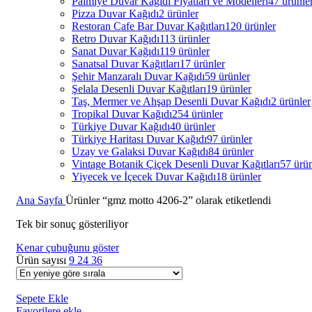
Palmiye Duvar Kağıdı Fiyatları ve Modelleri
47 ürünle
Pizza Duvar Kağıdı
2 ürünler
Restoran Cafe Bar Duvar Kağıtları
120 ürünler
Retro Duvar Kağıdı
113 ürünler
Sanat Duvar Kağıdı
119 ürünler
Sanatsal Duvar Kağıtları
17 ürünler
Şehir Manzaralı Duvar Kağıdı
59 ürünler
Şelala Desenli Duvar Kağıtları
19 ürünler
Taş, Mermer ve Ahşap Desenli Duvar Kağıdı
2 ürünler
Tropikal Duvar Kağıdı
254 ürünler
Türkiye Duvar Kağıdı
40 ürünler
Türkiye Haritası Duvar Kağıdı
97 ürünler
Uzay ve Galaksi Duvar Kağıdı
84 ürünler
Vintage Botanik Çiçek Desenli Duvar Kağıtları
57 ürün
Yiyecek ve İçecek Duvar Kağıdı
18 ürünler
Ana Sayfa
Ürünler “gmz motto 4206-2” olarak etiketlendi
Tek bir sonuç gösteriliyor
Kenar çubuğunu göster
Ürün sayısı
9
24
36
Sepete Ekle
Favorilere ekle