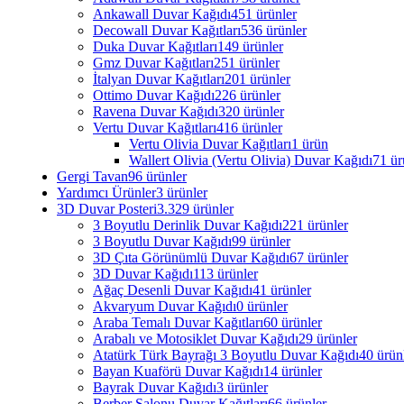
Ankawall Duvar Kağıdı
451 ürünler
Decowall Duvar Kağıtları
536 ürünler
Duka Duvar Kağıtları
149 ürünler
Gmz Duvar Kağıtları
251 ürünler
İtalyan Duvar Kağıtları
201 ürünler
Ottimo Duvar Kağıdı
226 ürünler
Ravena Duvar Kağıdı
320 ürünler
Vertu Duvar Kağıtları
416 ürünler
Vertu Olivia Duvar Kağıtları
1 ürün
Wallert Olivia (Vertu Olivia) Duvar Kağıdı
71 ür
Gergi Tavan
96 ürünler
Yardımcı Ürünler
3 ürünler
3D Duvar Posteri
3.329 ürünler
3 Boyutlu Derinlik Duvar Kağıdı
221 ürünler
3 Boyutlu Duvar Kağıdı
99 ürünler
3D Çıta Görünümlü Duvar Kağıdı
67 ürünler
3D Duvar Kağıdı
113 ürünler
Ağaç Desenli Duvar Kağıdı
41 ürünler
Akvaryum Duvar Kağıdı
0 ürünler
Araba Temalı Duvar Kağıtları
60 ürünler
Arabalı ve Motosiklet Duvar Kağıdı
29 ürünler
Atatürk Türk Bayrağı 3 Boyutlu Duvar Kağıdı
40 ürün
Bayan Kuaförü Duvar Kağıdı
14 ürünler
Bayrak Duvar Kağıdı
3 ürünler
Berber Salonu Duvar Kağıtları
66 ürünler