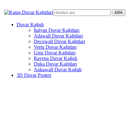
3D duvar kağıdı, Adawall, Decowall, Vertu, Gmz, Pvc mermer pa
ARA
Duvar Kağıdı
İtalyan Duvar Kağıtları
Adawall Duvar Kağıtları
Decowall Duvar Kağıtları
Vertu Duvar Kağıtları
Gmz Duvar Kağıtları
Ravena Duvar Kağıdı
Duka Duvar Kağıtları
Ankawall Duvar Kağıdı
3D Duvar Posteri
ÇOK SATANLAR
3D Duvar Kağıdı
Çiçek Desenli Duvar Kağıdı
Lüks İnci Çiçekli Duvar Kağıdı
Çocuk Odası Duvar Kağıdı
Tropikal Duvar Kağıdı
Derinlik Görünümlü Duvar Kağıdı
3 Boyutlu Duvar Kağıdı
3 Boyutlu Derinlik Duvar Kağıdı