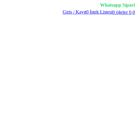
Whatsapp Sipari
Giriş / Kayıt
0
İstek Listesi
0
öğeler
0,