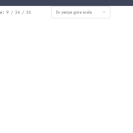
sı
9
24
36