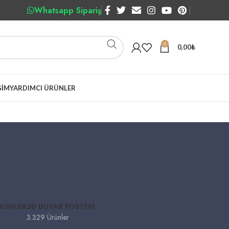
Whatsapp Sipariş
0
0,00
₺
ŞIM
YARDIMCI ÜRÜNLER
ÜRÜNLER
3D DUVAR POSTERI
3.329 Ürünler