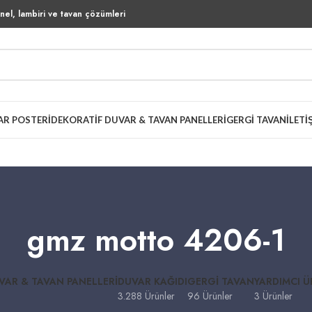
el, lambiri ve tavan çözümleri
AR POSTERI
DEKORATIF DUVAR & TAVAN PANELLERI
GERGI TAVAN
İLETI
gmz motto 4206-1
VAR & TAVAN PANELLERI
DUVAR KAĞIDI
GERGI TAVAN
YARDIMCI 
3.288 Ürünler
96 Ürünler
3 Ürünler