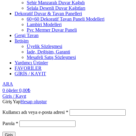
Şehir Manzaralı Duvar Kağıdı
Şelala Desenli Duvar Kağıtları
Dekoratif Duvar & Tavan Panelleri
60×60 Dekoratif Tavan Paneli Modelleri
Lambiri Modelleri
Pvc Mermer Duvar Paneli
Gergi Tavan
İletişim
Üyelik Sözleşmesi
İade, Değişim, Garanti
Mesafeli Satış Sözleşmesi
Yardımcı Ürünler
FAVORİLER
GİRİŞ / KAYIT
ARA
0
öğeler
0,00
₺
Giriş / Kayıt
Giriş Yap
Hesap oluştur
Kullanıcı adı veya e-posta adresi
*
Parola
*
Giriş