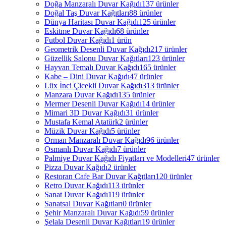
Doğa Manzaralı Duvar Kağıdı
137 ürünler
Doğal Taş Duvar Kağıtları
88 ürünler
Dünya Haritası Duvar Kağıdı
125 ürünler
Eskitme Duvar Kağıdı
68 ürünler
Futbol Duvar Kağıdı
1 ürün
Geometrik Desenli Duvar Kağıdı
217 ürünler
Güzellik Salonu Duvar Kağıtları
123 ürünler
Hayvan Temalı Duvar Kağıdı
165 ürünler
Kabe – Dini Duvar Kağıdı
47 ürünler
Lüx İnci Çicekli Duvar Kağıdı
313 ürünler
Manzara Duvar Kağıdı
135 ürünler
Mermer Desenli Duvar Kağıdı
14 ürünler
Mimari 3D Duvar Kağıdı
31 ürünler
Mustafa Kemal Atatürk
2 ürünler
Müzik Duvar Kağıdı
5 ürünler
Orman Manzaralı Duvar Kağıdı
96 ürünler
Osmanlı Duvar Kağıdı
7 ürünler
Palmiye Duvar Kağıdı Fiyatları ve Modelleri
47 ürünler
Pizza Duvar Kağıdı
2 ürünler
Restoran Cafe Bar Duvar Kağıtları
120 ürünler
Retro Duvar Kağıdı
113 ürünler
Sanat Duvar Kağıdı
119 ürünler
Sanatsal Duvar Kağıtları
0 ürünler
Şehir Manzaralı Duvar Kağıdı
59 ürünler
Şelala Desenli Duvar Kağıtları
19 ürünler