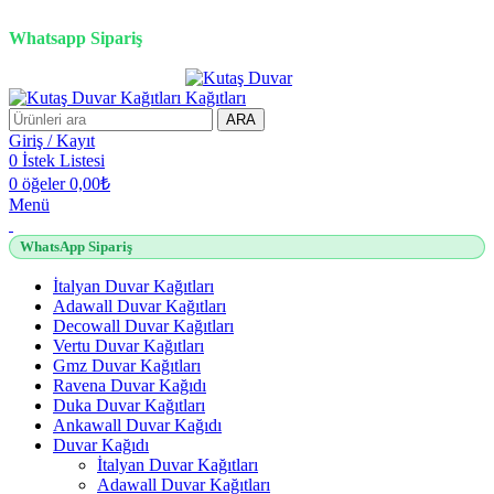
2500 TL üzeri alışverişlerde vade farksız 3 taksit fırsatı!
Whatsapp Sipariş
2500 TL üzeri alışverişlerde vade farksız 3 taksit fırsatı!
ARA
Giriş / Kayıt
0
İstek Listesi
0
öğeler
0,00
₺
Menü
WhatsApp Sipariş
İtalyan Duvar Kağıtları
Adawall Duvar Kağıtları
Decowall Duvar Kağıtları
Vertu Duvar Kağıtları
Gmz Duvar Kağıtları
Ravena Duvar Kağıdı
Duka Duvar Kağıtları
Ankawall Duvar Kağıdı
Duvar Kağıdı
İtalyan Duvar Kağıtları
Adawall Duvar Kağıtları