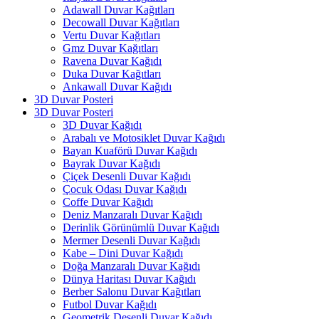
Adawall Duvar Kağıtları
Decowall Duvar Kağıtları
Vertu Duvar Kağıtları
Gmz Duvar Kağıtları
Ravena Duvar Kağıdı
Duka Duvar Kağıtları
Ankawall Duvar Kağıdı
3D Duvar Posteri
3D Duvar Posteri
3D Duvar Kağıdı
Arabalı ve Motosiklet Duvar Kağıdı
Bayan Kuaförü Duvar Kağıdı
Bayrak Duvar Kağıdı
Çiçek Desenli Duvar Kağıdı
Çocuk Odası Duvar Kağıdı
Coffe Duvar Kağıdı
Deniz Manzaralı Duvar Kağıdı
Derinlik Görünümlü Duvar Kağıdı
Mermer Desenli Duvar Kağıdı
Kabe – Dini Duvar Kağıdı
Doğa Manzaralı Duvar Kağıdı
Dünya Haritası Duvar Kağıdı
Berber Salonu Duvar Kağıtları
Futbol Duvar Kağıdı
Geometrik Desenli Duvar Kağıdı