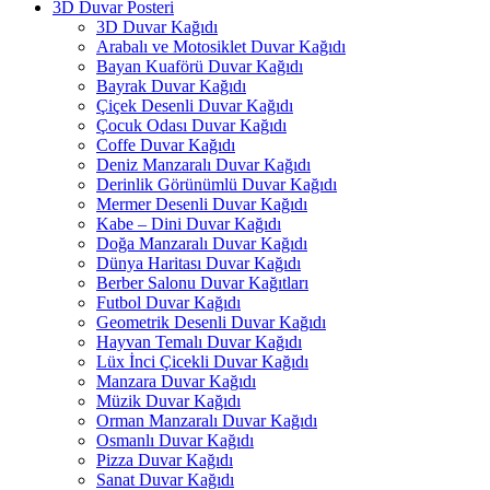
3D Duvar Posteri
3D Duvar Kağıdı
Arabalı ve Motosiklet Duvar Kağıdı
Bayan Kuaförü Duvar Kağıdı
Bayrak Duvar Kağıdı
Çiçek Desenli Duvar Kağıdı
Çocuk Odası Duvar Kağıdı
Coffe Duvar Kağıdı
Deniz Manzaralı Duvar Kağıdı
Derinlik Görünümlü Duvar Kağıdı
Mermer Desenli Duvar Kağıdı
Kabe – Dini Duvar Kağıdı
Doğa Manzaralı Duvar Kağıdı
Dünya Haritası Duvar Kağıdı
Berber Salonu Duvar Kağıtları
Futbol Duvar Kağıdı
Geometrik Desenli Duvar Kağıdı
Hayvan Temalı Duvar Kağıdı
Lüx İnci Çicekli Duvar Kağıdı
Manzara Duvar Kağıdı
Müzik Duvar Kağıdı
Orman Manzaralı Duvar Kağıdı
Osmanlı Duvar Kağıdı
Pizza Duvar Kağıdı
Sanat Duvar Kağıdı