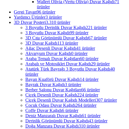
Wallert Olivia (Vertu Olivia) Duvar Kağıdı
71
ürünler
Gergi Tavan
96 ürünler
Yardımcı Ürünler
3 ürünler
3D Duvar Posteri
3.310 ürünler
3 Boyutlu Derinlik Duvar Kağıdı
221 ürünler
3 Boyutlu Duvar Kağıdı
99 ürünler
3D Çıta Görünümlü Duvar Kağıdı
67 ürünler
3D Duvar Kağıdı
113 ürünler
Ağaç Desenli Duvar Kağıdı
41 ürünler
Akvaryum Duvar Kağıdı
0 ürünler
Araba Temalı Duvar Kağıtları
60 ürünler
Arabalı ve Motosiklet Duvar Kağıdı
29 ürünler
Atatürk Türk Bayrağı 3 Boyutlu Duvar Kağıdı
40
ürünler
Bayan Kuaförü Duvar Kağıdı
14 ürünler
Bayrak Duvar Kağıdı
3 ürünler
Berber Salonu Duvar Kağıtları
66 ürünler
Çiçek Desenli Duvar Kağıdı
224 ürünler
Çiçek Desenli Duvar Kağıdı Modelleri
307 ürünler
Çocuk Odası Duvar Kağıdı
264 ürünler
Coffe Duvar Kağıdı
6 ürünler
Deniz Manzaralı Duvar Kağıdı
61 ürünler
Derinlik Görünümlü Duvar Kağıdı
43 ürünler
Doğa Manzara Duvar Kağıdı
310 ürünler