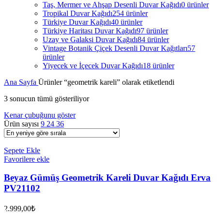
Taş, Mermer ve Ahşap Desenli Duvar Kağıdı
0 ürünler
Tropikal Duvar Kağıdı
254 ürünler
Türkiye Duvar Kağıdı
40 ürünler
Türkiye Haritası Duvar Kağıdı
97 ürünler
Uzay ve Galaksi Duvar Kağıdı
84 ürünler
Vintage Botanik Çiçek Desenli Duvar Kağıtları
57
ürünler
Yiyecek ve İçecek Duvar Kağıdı
18 ürünler
Ana Sayfa
Ürünler “geometrik kareli” olarak etiketlendi
3 sonucun tümü gösteriliyor
Kenar çubuğunu göster
Ürün sayısı
9
24
36
Sepete Ekle
Favorilere ekle
Beyaz Gümüş Geometrik Kareli Duvar Kağıdı Erva
PV21102
2.999,00
₺