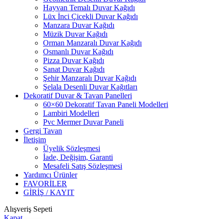
Hayvan Temalı Duvar Kağıdı
Lüx İnci Çicekli Duvar Kağıdı
Manzara Duvar Kağıdı
Müzik Duvar Kağıdı
Orman Manzaralı Duvar Kağıdı
Osmanlı Duvar Kağıdı
Pizza Duvar Kağıdı
Sanat Duvar Kağıdı
Şehir Manzaralı Duvar Kağıdı
Şelala Desenli Duvar Kağıtları
Dekoratif Duvar & Tavan Panelleri
60×60 Dekoratif Tavan Paneli Modelleri
Lambiri Modelleri
Pvc Mermer Duvar Paneli
Gergi Tavan
İletişim
Üyelik Sözleşmesi
İade, Değişim, Garanti
Mesafeli Satış Sözleşmesi
Yardımcı Ürünler
FAVORİLER
GİRİŞ / KAYIT
Alışveriş Sepeti
Kapat