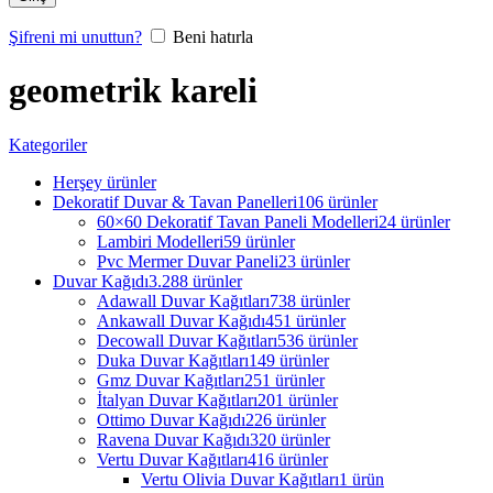
Şifreni mi unuttun?
Beni hatırla
geometrik kareli
Kategoriler
Herşey
ürünler
Dekoratif Duvar & Tavan Panelleri
106 ürünler
60×60 Dekoratif Tavan Paneli Modelleri
24 ürünler
Lambiri Modelleri
59 ürünler
Pvc Mermer Duvar Paneli
23 ürünler
Duvar Kağıdı
3.288 ürünler
Adawall Duvar Kağıtları
738 ürünler
Ankawall Duvar Kağıdı
451 ürünler
Decowall Duvar Kağıtları
536 ürünler
Duka Duvar Kağıtları
149 ürünler
Gmz Duvar Kağıtları
251 ürünler
İtalyan Duvar Kağıtları
201 ürünler
Ottimo Duvar Kağıdı
226 ürünler
Ravena Duvar Kağıdı
320 ürünler
Vertu Duvar Kağıtları
416 ürünler
Vertu Olivia Duvar Kağıtları
1 ürün