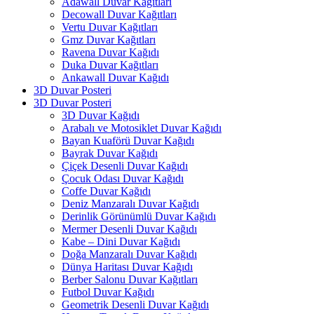
Adawall Duvar Kağıtları
Decowall Duvar Kağıtları
Vertu Duvar Kağıtları
Gmz Duvar Kağıtları
Ravena Duvar Kağıdı
Duka Duvar Kağıtları
Ankawall Duvar Kağıdı
3D Duvar Posteri
3D Duvar Posteri
3D Duvar Kağıdı
Arabalı ve Motosiklet Duvar Kağıdı
Bayan Kuaförü Duvar Kağıdı
Bayrak Duvar Kağıdı
Çiçek Desenli Duvar Kağıdı
Çocuk Odası Duvar Kağıdı
Coffe Duvar Kağıdı
Deniz Manzaralı Duvar Kağıdı
Derinlik Görünümlü Duvar Kağıdı
Mermer Desenli Duvar Kağıdı
Kabe – Dini Duvar Kağıdı
Doğa Manzaralı Duvar Kağıdı
Dünya Haritası Duvar Kağıdı
Berber Salonu Duvar Kağıtları
Futbol Duvar Kağıdı
Geometrik Desenli Duvar Kağıdı