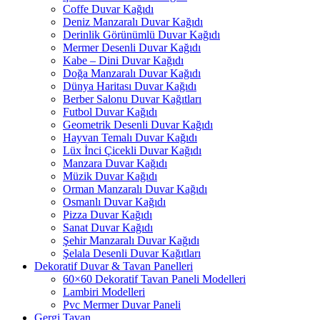
Coffe Duvar Kağıdı
Deniz Manzaralı Duvar Kağıdı
Derinlik Görünümlü Duvar Kağıdı
Mermer Desenli Duvar Kağıdı
Kabe – Dini Duvar Kağıdı
Doğa Manzaralı Duvar Kağıdı
Dünya Haritası Duvar Kağıdı
Berber Salonu Duvar Kağıtları
Futbol Duvar Kağıdı
Geometrik Desenli Duvar Kağıdı
Hayvan Temalı Duvar Kağıdı
Lüx İnci Çicekli Duvar Kağıdı
Manzara Duvar Kağıdı
Müzik Duvar Kağıdı
Orman Manzaralı Duvar Kağıdı
Osmanlı Duvar Kağıdı
Pizza Duvar Kağıdı
Sanat Duvar Kağıdı
Şehir Manzaralı Duvar Kağıdı
Şelala Desenli Duvar Kağıtları
Dekoratif Duvar & Tavan Panelleri
60×60 Dekoratif Tavan Paneli Modelleri
Lambiri Modelleri
Pvc Mermer Duvar Paneli
Gergi Tavan