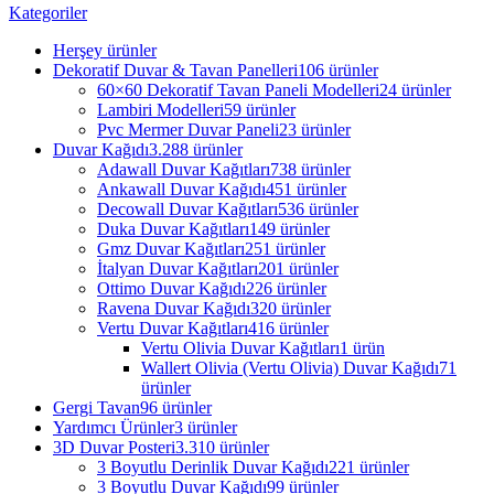
Kategoriler
Herşey
ürünler
Dekoratif Duvar & Tavan Panelleri
106 ürünler
60×60 Dekoratif Tavan Paneli Modelleri
24 ürünler
Lambiri Modelleri
59 ürünler
Pvc Mermer Duvar Paneli
23 ürünler
Duvar Kağıdı
3.288 ürünler
Adawall Duvar Kağıtları
738 ürünler
Ankawall Duvar Kağıdı
451 ürünler
Decowall Duvar Kağıtları
536 ürünler
Duka Duvar Kağıtları
149 ürünler
Gmz Duvar Kağıtları
251 ürünler
İtalyan Duvar Kağıtları
201 ürünler
Ottimo Duvar Kağıdı
226 ürünler
Ravena Duvar Kağıdı
320 ürünler
Vertu Duvar Kağıtları
416 ürünler
Vertu Olivia Duvar Kağıtları
1 ürün
Wallert Olivia (Vertu Olivia) Duvar Kağıdı
71
ürünler
Gergi Tavan
96 ürünler
Yardımcı Ürünler
3 ürünler
3D Duvar Posteri
3.310 ürünler
3 Boyutlu Derinlik Duvar Kağıdı
221 ürünler
3 Boyutlu Duvar Kağıdı
99 ürünler