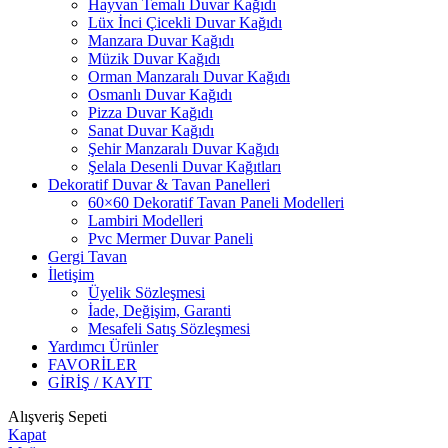
Hayvan Temalı Duvar Kağıdı
Lüx İnci Çicekli Duvar Kağıdı
Manzara Duvar Kağıdı
Müzik Duvar Kağıdı
Orman Manzaralı Duvar Kağıdı
Osmanlı Duvar Kağıdı
Pizza Duvar Kağıdı
Sanat Duvar Kağıdı
Şehir Manzaralı Duvar Kağıdı
Şelala Desenli Duvar Kağıtları
Dekoratif Duvar & Tavan Panelleri
60×60 Dekoratif Tavan Paneli Modelleri
Lambiri Modelleri
Pvc Mermer Duvar Paneli
Gergi Tavan
İletişim
Üyelik Sözleşmesi
İade, Değişim, Garanti
Mesafeli Satış Sözleşmesi
Yardımcı Ürünler
FAVORİLER
GİRİŞ / KAYIT
Alışveriş Sepeti
Kapat