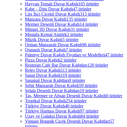
Hayvan Temalı Duvar Kağıdı
165 ürünler
Kabe – Dini Duvar Kağıdı
47 ürünler
Lüx İnci Çicekli Duvar Kağıdı
313 ürünler
Manzara Duvar Kağıdı
135 ürünler
Mermer Desenli Duvar Kağıdı
14 ürünler
Mimari 3D Duvar Kağıdı
31 ürünler
Mustafa Kemal Atatürk
2 ürünler
Müzik Duvar Kağıdı
5 ürünler
Orman Manzaralı Duvar Kağıdı
96 ürünler
Osmanlı Duvar Kağıdı
7 ürünler
Palmiye Duvar Kağıdı Fiyatları ve Modelleri
47 ürünler
Pizza Duvar Kağıdı
2 ürünler
Restoran Cafe Bar Duvar Kağıtları
120 ürünler
Retro Duvar Kağıdı
113 ürünler
Sanat Duvar Kağıdı
119 ürünler
Sanatsal Duvar Kağıtları
0 ürünler
Şehir Manzaralı Duvar Kağıdı
59 ürünler
Şelala Desenli Duvar Kağıtları
19 ürünler
Taş, Mermer ve Ahşap Desenli Duvar Kağıdı
0 ürünler
Tropikal Duvar Kağıdı
254 ürünler
Türkiye Duvar Kağıdı
40 ürünler
Türkiye Haritası Duvar Kağıdı
97 ürünler
Uzay ve Galaksi Duvar Kağıdı
84 ürünler
Vintage Botanik Çiçek Desenli Duvar Kağıtları
57
ürünler