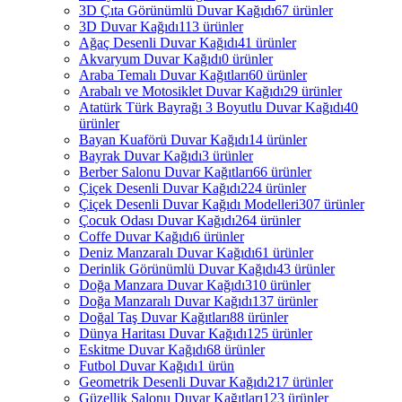
3D Çıta Görünümlü Duvar Kağıdı
67 ürünler
3D Duvar Kağıdı
113 ürünler
Ağaç Desenli Duvar Kağıdı
41 ürünler
Akvaryum Duvar Kağıdı
0 ürünler
Araba Temalı Duvar Kağıtları
60 ürünler
Arabalı ve Motosiklet Duvar Kağıdı
29 ürünler
Atatürk Türk Bayrağı 3 Boyutlu Duvar Kağıdı
40
ürünler
Bayan Kuaförü Duvar Kağıdı
14 ürünler
Bayrak Duvar Kağıdı
3 ürünler
Berber Salonu Duvar Kağıtları
66 ürünler
Çiçek Desenli Duvar Kağıdı
224 ürünler
Çiçek Desenli Duvar Kağıdı Modelleri
307 ürünler
Çocuk Odası Duvar Kağıdı
264 ürünler
Coffe Duvar Kağıdı
6 ürünler
Deniz Manzaralı Duvar Kağıdı
61 ürünler
Derinlik Görünümlü Duvar Kağıdı
43 ürünler
Doğa Manzara Duvar Kağıdı
310 ürünler
Doğa Manzaralı Duvar Kağıdı
137 ürünler
Doğal Taş Duvar Kağıtları
88 ürünler
Dünya Haritası Duvar Kağıdı
125 ürünler
Eskitme Duvar Kağıdı
68 ürünler
Futbol Duvar Kağıdı
1 ürün
Geometrik Desenli Duvar Kağıdı
217 ürünler
Güzellik Salonu Duvar Kağıtları
123 ürünler