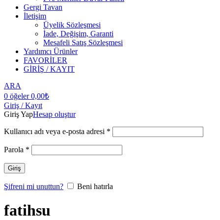
Gergi Tavan
İletişim
Üyelik Sözleşmesi
İade, Değişim, Garanti
Mesafeli Satış Sözleşmesi
Yardımcı Ürünler
FAVORİLER
GİRİŞ / KAYIT
ARA
0
öğeler
0,00
₺
Giriş / Kayıt
Giriş Yap
Hesap oluştur
Kullanıcı adı veya e-posta adresi
*
Parola
*
Giriş
Şifreni mi unuttun?
Beni hatırla
fatihsu