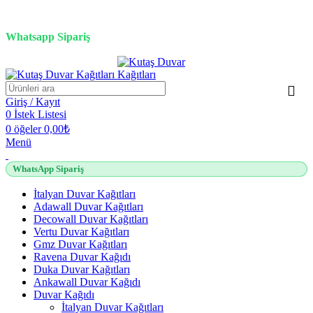
3D duvar kağıdı, Adawall, Decowall, Vertu, Gmz, Pvc mermer
panel, lambiri ve tavan çözümleri
Whatsapp Sipariş
2500 TL üzeri alışverişlerde vade farksız 3 taksit fırsatı!
Giriş / Kayıt
0
İstek Listesi
0
öğeler
0,00
₺
Menü
WhatsApp Sipariş
İtalyan Duvar Kağıtları
Adawall Duvar Kağıtları
Decowall Duvar Kağıtları
Vertu Duvar Kağıtları
Gmz Duvar Kağıtları
Ravena Duvar Kağıdı
Duka Duvar Kağıtları
Ankawall Duvar Kağıdı
Duvar Kağıdı
İtalyan Duvar Kağıtları