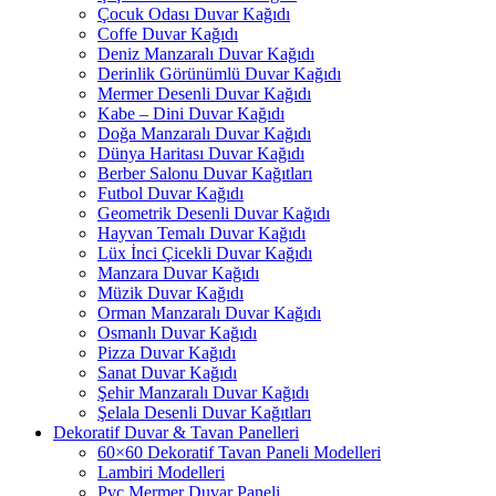
Çocuk Odası Duvar Kağıdı
Coffe Duvar Kağıdı
Deniz Manzaralı Duvar Kağıdı
Derinlik Görünümlü Duvar Kağıdı
Mermer Desenli Duvar Kağıdı
Kabe – Dini Duvar Kağıdı
Doğa Manzaralı Duvar Kağıdı
Dünya Haritası Duvar Kağıdı
Berber Salonu Duvar Kağıtları
Futbol Duvar Kağıdı
Geometrik Desenli Duvar Kağıdı
Hayvan Temalı Duvar Kağıdı
Lüx İnci Çicekli Duvar Kağıdı
Manzara Duvar Kağıdı
Müzik Duvar Kağıdı
Orman Manzaralı Duvar Kağıdı
Osmanlı Duvar Kağıdı
Pizza Duvar Kağıdı
Sanat Duvar Kağıdı
Şehir Manzaralı Duvar Kağıdı
Şelala Desenli Duvar Kağıtları
Dekoratif Duvar & Tavan Panelleri
60×60 Dekoratif Tavan Paneli Modelleri
Lambiri Modelleri
Pvc Mermer Duvar Paneli